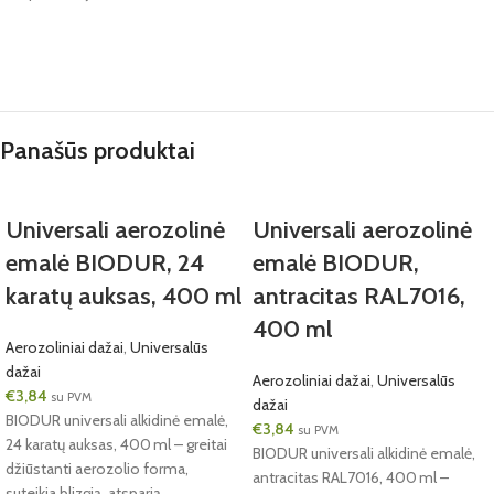
Panašūs produktai
Universali aerozolinė
Universali aerozolinė
emalė BIODUR, 24
emalė BIODUR,
karatų auksas, 400 ml
antracitas RAL7016,
400 ml
Aerozoliniai dažai
,
Universalūs
dažai
Aerozoliniai dažai
,
Universalūs
€
3,84
su PVM
dažai
BIODUR universali alkidinė emalė,
€
3,84
su PVM
24 karatų auksas, 400 ml – greitai
BIODUR universali alkidinė emalė,
džiūstanti aerozolio forma,
antracitas RAL7016, 400 ml –
suteikia blizgią, atsparią