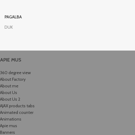
PAGALBA
DUK
APIE MUS
360 degree view
About Factory
About me
About Us
About Us 2
AJAX products tabs
Animated counter
Animations
Apie mus
Banners