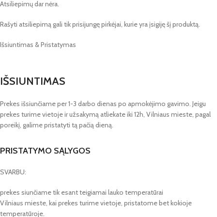
Atsiliepimų dar nėra.
Rašyti atsiliepimą gali tik prisijungę pirkėjai, kurie yra įsigiję šį produktą.
Išsiuntimas & Pristatymas
IŠSIUNTIMAS
Prekes išsiunčiame per 1-3 darbo dienas po apmokėjimo gavimo. Jeigu
prekes turime vietoje ir užsakymą atliekate iki 12h, Vilniaus mieste, pagal
poreikį, galime pristatyti tą pačią dieną.
PRISTATYMO SĄLYGOS
SVARBU:
prekes siunčiame tik esant teigiamai lauko temperatūrai
Vilniaus mieste, kai prekes turime vietoje, pristatome bet kokioje
temperatūroje.