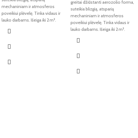
greitai džiūstanti aerozolio forma,
mechaniniam ir atmosferos
suteikia blizgią, atsparią
poveikiui plėvelę. Tinka vidaus ir
mechaniniam ir atmosferos
lauko darbams. Išeiga iki 2 m².
poveikiui plėvelę. Tinka vidaus ir
lauko darbams. Išeiga iki 2 m².