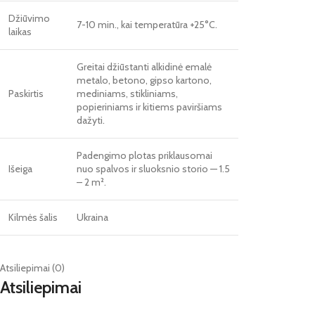
Džiūvimo
7-10 min., kai temperatūra +25°C.
laikas
Greitai džiūstanti alkidinė emalė
metalo, betono, gipso kartono,
Paskirtis
mediniams, stikliniams,
popieriniams ir kitiems paviršiams
dažyti.
Padengimo plotas priklausomai
Išeiga
nuo spalvos ir sluoksnio storio — 1.5
– 2 m².
Kilmės šalis
Ukraina
Atsiliepimai (0)
Atsiliepimai