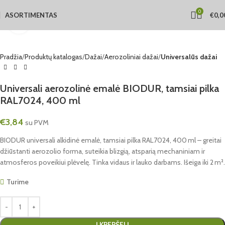
0
ASORTIMENTAS
€
0,0
Click to enlarge
Pradžia
Produktų katalogas
Dažai
Aerozoliniai dažai
Universalūs dažai
Universali aerozolinė emalė BIODUR, tamsiai pilka
RAL7024, 400 ml
€
3,84
su PVM
BIODUR universali alkidinė emalė, tamsiai pilka RAL7024, 400 ml – greitai
džiūstanti aerozolio forma, suteikia blizgią, atsparią mechaniniam ir
atmosferos poveikiui plėvelę. Tinka vidaus ir lauko darbams. Išeiga iki 2 m².
Turime
Į KREPŠELĮ