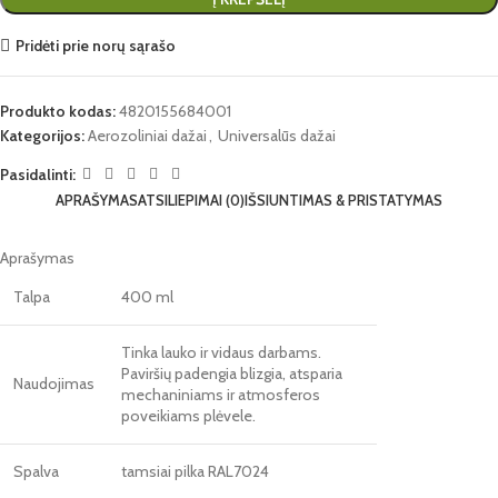
Pridėti prie norų sąrašo
Produkto kodas:
4820155684001
Kategorijos:
Aerozoliniai dažai
,
Universalūs dažai
Pasidalinti:
APRAŠYMAS
ATSILIEPIMAI (0)
IŠSIUNTIMAS & PRISTATYMAS
Aprašymas
Talpa
400 ml
Tinka lauko ir vidaus darbams.
Paviršių padengia blizgia, atsparia
Naudojimas
mechaniniams ir atmosferos
poveikiams plėvele.
Spalva
tamsiai pilka RAL7024