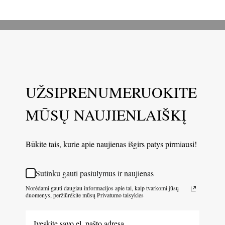
UŽSIPRENUMERUOKITE
MŪSŲ NAUJIENLAIŠKĮ
Būkite tais, kurie apie naujienas išgirs patys pirmiausi!
Sutinku gauti pasiūlymus ir naujienas
Norėdami gauti daugiau informacijos apie tai, kaip tvarkomi jūsų
duomenys, peržiūrėkite mūsų Privatumo taisykles