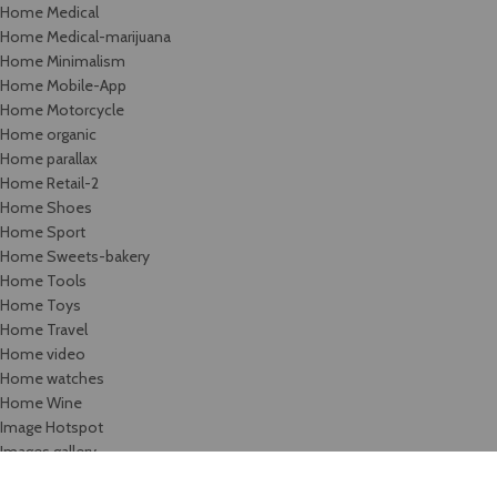
Home Medical
Home Medical-marijuana
Home Minimalism
Home Mobile-App
Home Motorcycle
Home organic
Home parallax
Home Retail-2
Home Shoes
Home Sport
Home Sweets-bakery
Home Tools
Home Toys
Home Travel
Home video
Home watches
Home Wine
Image Hotspot
Images gallery
Infobox