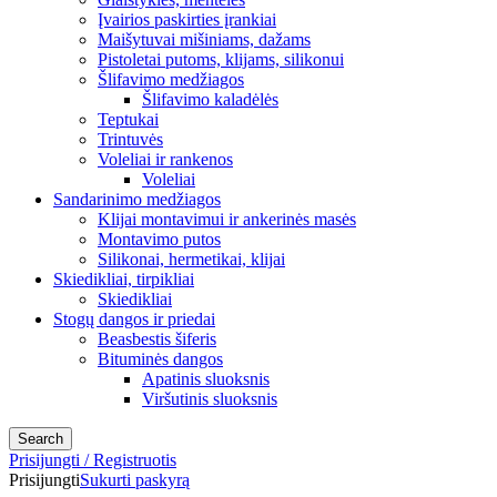
Įvairios paskirties įrankiai
Maišytuvai mišiniams, dažams
Pistoletai putoms, klijams, silikonui
Šlifavimo medžiagos
Šlifavimo kaladėlės
Teptukai
Trintuvės
Voleliai ir rankenos
Voleliai
Sandarinimo medžiagos
Klijai montavimui ir ankerinės masės
Montavimo putos
Silikonai, hermetikai, klijai
Skiedikliai, tirpikliai
Skiedikliai
Stogų dangos ir priedai
Beasbestis šiferis
Bituminės dangos
Apatinis sluoksnis
Viršutinis sluoksnis
Search
Prisijungti / Registruotis
Prisijungti
Sukurti paskyrą