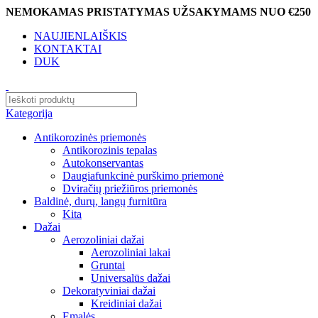
NEMOKAMAS PRISTATYMAS UŽSAKYMAMS NUO €250
NAUJIENLAIŠKIS
KONTAKTAI
DUK
Kategorija
Antikorozinės priemonės
Antikorozinis tepalas
Autokonservantas
Daugiafunkcinė purškimo priemonė
Dviračių priežiūros priemonės
Baldinė, durų, langų furnitūra
Kita
Dažai
Aerozoliniai dažai
Aerozoliniai lakai
Gruntai
Universalūs dažai
Dekoratyviniai dažai
Kreidiniai dažai
Emalės