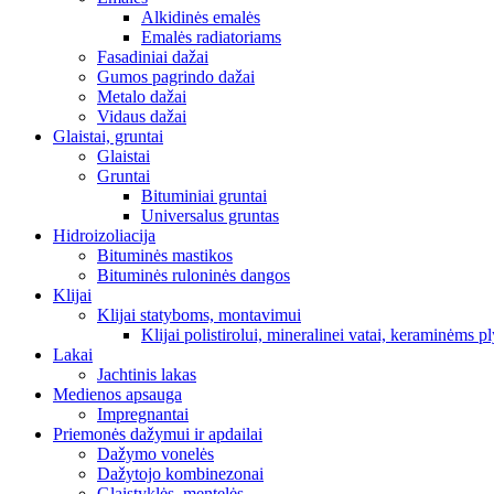
Alkidinės emalės
Emalės radiatoriams
Fasadiniai dažai
Gumos pagrindo dažai
Metalo dažai
Vidaus dažai
Glaistai, gruntai
Glaistai
Gruntai
Bituminiai gruntai
Universalus gruntas
Hidroizoliacija
Bituminės mastikos
Bituminės ruloninės dangos
Klijai
Klijai statyboms, montavimui
Klijai polistirolui, mineralinei vatai, keraminėms pl
Lakai
Jachtinis lakas
Medienos apsauga
Impregnantai
Priemonės dažymui ir apdailai
Dažymo vonelės
Dažytojo kombinezonai
Glaistyklės, mentelės