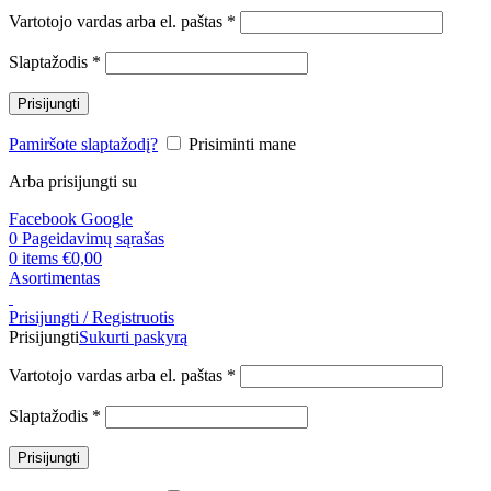
Privalomas
Vartotojo vardas arba el. paštas
*
Privalomas
Slaptažodis
*
Prisijungti
Pamiršote slaptažodį?
Prisiminti mane
Arba prisijungti su
Facebook
Google
0
Pageidavimų sąrašas
0
items
€
0,00
Asortimentas
Prisijungti / Registruotis
Prisijungti
Sukurti paskyrą
Privalomas
Vartotojo vardas arba el. paštas
*
Privalomas
Slaptažodis
*
Prisijungti