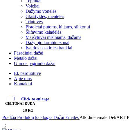
Teptukai
Voleliai
Dažymo vonelės
Glaistyklės, mentelės
Trintuvės
Pistoletai putoms, klijams, silikonui
Šlifavimo kaladėlės
Maišytuvai mišiniams, dažams
Dažytojo kombinezonai
Įvairios paskirties įrankiai
Fasadiniai dažai
Metalo dažai
Gumos pagrindo dažai
El. parduotuvė
Apie mus
Kontaktai
Click to enlarge
GELTONAI RUDA
0.9 KG
Pradžia
Produktų katalogas
Dažai
Emalės
Alkidinė emalė DekART PF-