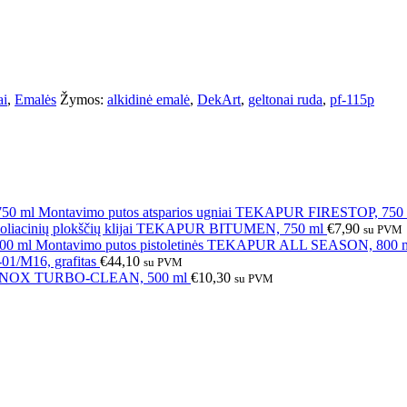
ai
,
Emalės
Žymos:
alkidinė emalė
,
DekArt
,
geltonai ruda
,
pf-115p
Montavimo putos atsparios ugniai TEKAPUR FIRESTOP, 750
zoliacinių plokščių klijai TEKAPUR BITUMEN, 750 ml
€
7,90
su PVM
Montavimo putos pistoletinės TEKAPUR ALL SEASON, 800 
-01/M16, grafitas
€
44,10
su PVM
RUNOX TURBO-CLEAN, 500 ml
€
10,30
su PVM