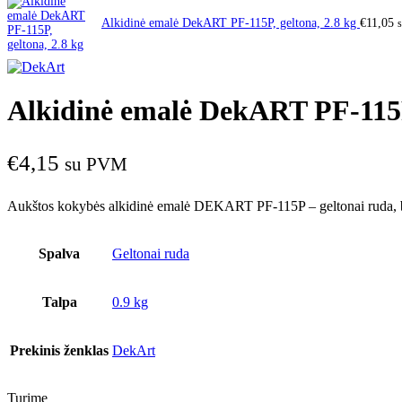
Alkidinė emalė DekART PF-115P, geltona, 2.8 kg
€
11,05
Alkidinė emalė DekART PF-115P,
€
4,15
su PVM
Aukštos kokybės alkidinė emalė DEKART PF-115P – geltonai ruda, bli
Spalva
Geltonai ruda
Talpa
0.9 kg
Prekinis ženklas
DekArt
Turime