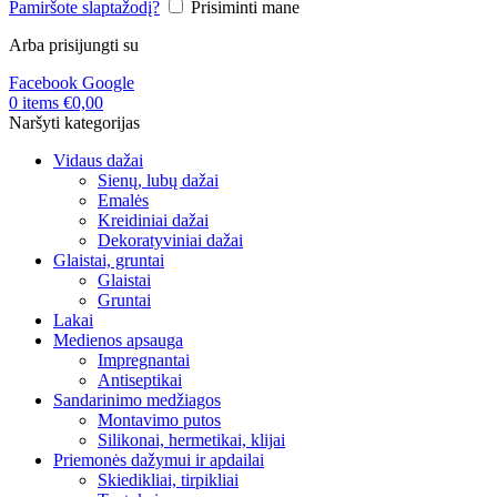
Pamiršote slaptažodį?
Prisiminti mane
Arba prisijungti su
Facebook
Google
0
items
€
0,00
Naršyti kategorijas
Vidaus dažai
Sienų, lubų dažai
Emalės
Kreidiniai dažai
Dekoratyviniai dažai
Glaistai, gruntai
Glaistai
Gruntai
Lakai
Medienos apsauga
Impregnantai
Antiseptikai
Sandarinimo medžiagos
Montavimo putos
Silikonai, hermetikai, klijai
Priemonės dažymui ir apdailai
Skiedikliai, tirpikliai