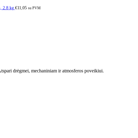
, 2.8 kg
€
11,05
su PVM
tspari drėgmei, mechaniniam ir atmosferos poveikiui.