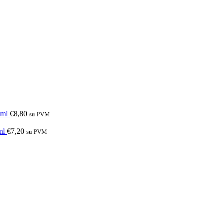
 ml
€
8,80
su PVM
ml
€
7,20
su PVM