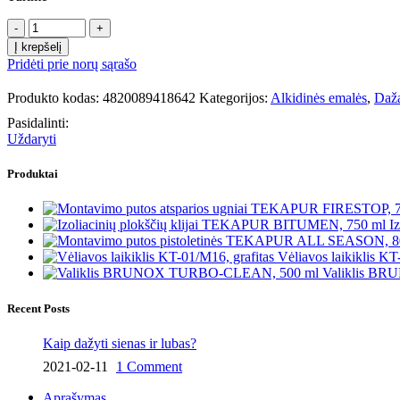
produkto
kiekis:
Į krepšelį
Alkidinė
Pridėti prie norų sąrašo
emalė
DekART
Produkto kodas:
4820089418642
Kategorijos:
Alkidinės emalės
,
Daž
PF-
115P,
Pasidalinti:
geltonai
Uždaryti
ruda,
0.9
Produktai
kg
I
Vėliavos laikiklis KT
Valiklis B
Recent Posts
Kaip dažyti sienas ir lubas?
2021-02-11
1 Comment
Aprašymas