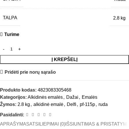
TALPA
2.8 kg
Turime
Į KREPŠELĮ
Pridėti prie norų sąrašo
Produkto kodas:
4823083305468
Kategorijos:
Alkidinės emalės
,
Dažai
,
Emalės
Žymos:
2.8 kg
,
alkidinė emalė
,
Delfi
,
pf-115p
,
ruda
Pasidalinti:
APRAŠYMAS
ATSILIEPIMAI (0)
IŠSIUNTIMAS & PRISTATYM