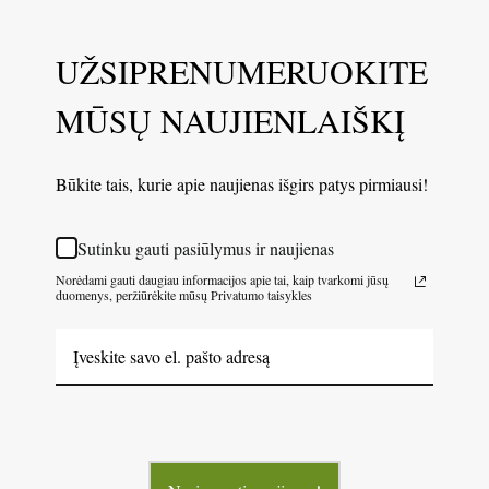
UŽSIPRENUMERUOKITE
MŪSŲ NAUJIENLAIŠKĮ
Būkite tais, kurie apie naujienas išgirs patys pirmiausi!
Sutinku gauti pasiūlymus ir naujienas
Norėdami gauti daugiau informacijos apie tai, kaip tvarkomi jūsų
duomenys, peržiūrėkite mūsų Privatumo taisykles