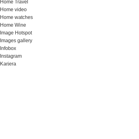
Home Travel
Home video
Home watches
Home Wine
Image Hotspot
Images gallery
Infobox
Instagram
Karjera
Kontaktai / rekvizitai
List-element
Maintenance
Maintenance 2
Maintenance 3
Menu price
Our team
Parallax Scrolling
Portfolio