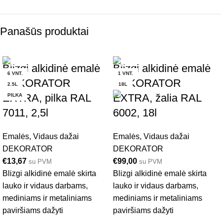
Panašūs produktai
Blizgi alkidinė emalė
Blizgi alkidinė emalė
6 VNT.
1 VNT.
DEKORATOR
DEKORATOR
2.5L
18L
EXTRA, pilka RAL
EXTRA, žalia RAL
PILKA
7011, 2,5l
6002, 18l
Emalės
,
Vidaus dažai
Emalės
,
Vidaus dažai
DEKORATOR
DEKORATOR
€
13,67
€
99,00
su PVM
su PVM
Blizgi alkidinė emalė skirta
Blizgi alkidinė emalė skirta
lauko ir vidaus darbams,
lauko ir vidaus darbams,
mediniams ir metaliniams
mediniams ir metaliniams
paviršiams dažyti
paviršiams dažyti