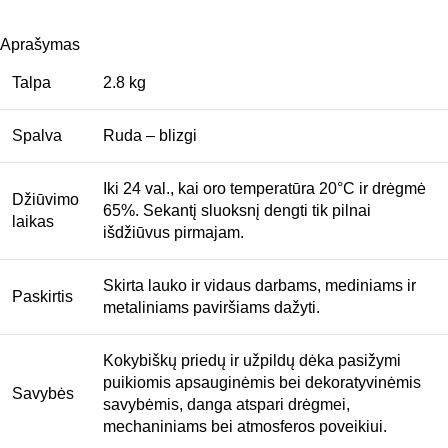
Aprašymas
Talpa
2.8 kg
Spalva
Ruda – blizgi
Iki 24 val., kai oro temperatūra 20°C ir drėgmė
Džiūvimo
65%. Sekantį sluoksnį dengti tik pilnai
laikas
išdžiūvus pirmajam.
Skirta lauko ir vidaus darbams, mediniams ir
Paskirtis
metaliniams paviršiams dažyti.
Kokybiškų priedų ir užpildų dėka pasižymi
puikiomis apsauginėmis bei dekoratyvinėmis
Savybės
savybėmis, danga atspari drėgmei,
mechaniniams bei atmosferos poveikiui.