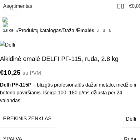
0
Asortimentas
€
0,0
Click to enlarge
Pradžia
Produktų katalogas
Dažai
Emalės
2.8 KG
Alkidinė emalė DELFI PF-115, ruda, 2.8 kg
€
10,25
su PVM
Delfi PF-115P
– blizgūs profesionalūs dažai metalo, medžio ir
betono paviršiams. Išeiga 100–180 g/m², džiūsta per 24
valandas.
PREKINIS ŽENKLAS
Delfi
SPALVA
Ruda