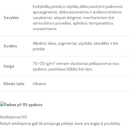
Kokybiškų priedų ir užpildų dėka pasižymi puikiomis
apsauginėmis, dekoratyvinėmis ir antikorozinėmis
Savybės
savybėmis, atspari drėgmei, mechaniniam bei
atmosferos poveikiui, aplinkos temperatūros
svyravimams
Alkidinis lakas, pigmentai, užpildai, skiediklis ir kiti
Sudėtis
priedai.
70-120 g/m² vienam sluoksniui priklausomai nuo
Išeiga
spalvos, paviršiaus būklės bei tipo.
Kilmės šalis
Ukraina
Atsiliepimai (0)
Rašyti atsiliepimą gali tik prisijungę pirkėjai, kurie yra įsigiję šį produktą.