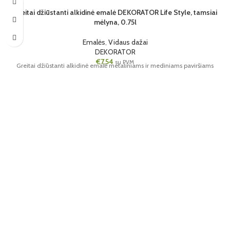
Greitai džiūstanti alkidinė emalė DEKORATOR Life Style, tamsiai
mėlyna, 0.75l
Emalės
,
Vidaus dažai
DEKORATOR
€
7,54
su PVM
Greitai džiūstanti alkidinė emalė metaliniams ir mediniams paviršiams