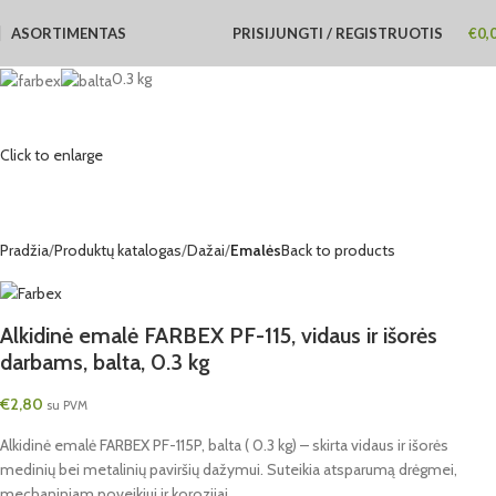
ASORTIMENTAS
PRISIJUNGTI / REGISTRUOTIS
€
0,
0.3 kg
Click to enlarge
Pradžia
Produktų katalogas
Dažai
Emalės
Back to products
Alkidinė emalė FARBEX PF-115, vidaus ir išorės
darbams, balta, 0.3 kg
€
2,80
su PVM
Alkidinė emalė FARBEX PF-115P, balta ( 0.3 kg) – skirta vidaus ir išorės
medinių bei metalinių paviršių dažymui. Suteikia atsparumą drėgmei,
mechaniniam poveikiui ir korozijai.