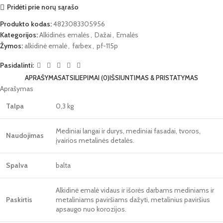
Pridėti prie norų sąrašo
Produkto kodas:
4823083305956
Kategorijos:
Alkidinės emalės
,
Dažai
,
Emalės
Žymos:
alkidinė emalė
,
farbex
,
pf-115p
Pasidalinti:
APRAŠYMAS
ATSILIEPIMAI (0)
IŠSIUNTIMAS & PRISTATYMAS
Aprašymas
Talpa
0,3 kg
Mediniai langai ir durys, mediniai fasadai, tvoros,
Naudojimas
įvairios metalinės detalės.
Spalva
balta
Alkidinė emalė vidaus ir išorės darbams mediniams ir
Paskirtis
metaliniams paviršiams dažyti, metalinius paviršius
apsaugo nuo korozijos.