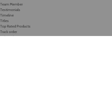
Team Member
Testimonials
Timeline
Titles
Top Rated Products
Track order
Video-element
Viskas, ko reikia gražiems namams!
Wishlist
Bengus, UAB
2020-2025 Be
Bengus, UAB
sutikimo draudžiama kopijuoti ir platinti
svetainėje esančią informaciją.