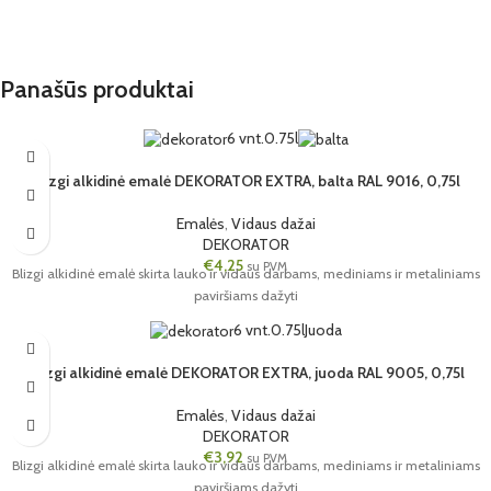
Panašūs produktai
6 vnt.
0.75l
Blizgi alkidinė emalė DEKORATOR EXTRA, balta RAL 9016, 0,75l
Emalės
,
Vidaus dažai
DEKORATOR
€
4,25
su PVM
Blizgi alkidinė emalė skirta lauko ir vidaus darbams, mediniams ir metaliniams
paviršiams dažyti
6 vnt.
0.75l
Juoda
Blizgi alkidinė emalė DEKORATOR EXTRA, juoda RAL 9005, 0,75l
Emalės
,
Vidaus dažai
DEKORATOR
€
3,92
su PVM
Blizgi alkidinė emalė skirta lauko ir vidaus darbams, mediniams ir metaliniams
paviršiams dažyti