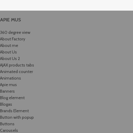
APIE MUS
360 degree view
About Factory
About me
About Us
About Us 2
AJAX products tabs
Animated counter
Animations
Apie mus
Banners
Blog element
Blogas
Brands Element
Button with popup
Buttons
Carousels