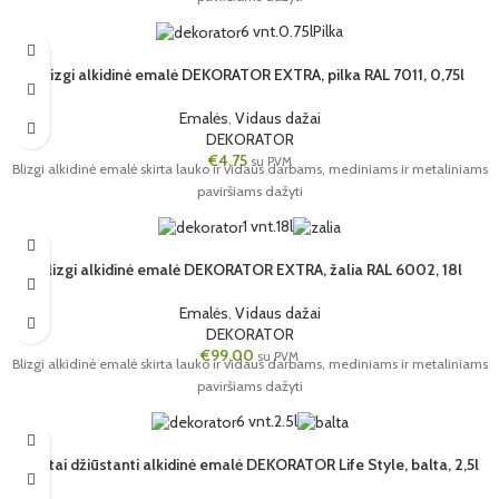
6 vnt.
0.75l
Pilka
Blizgi alkidinė emalė DEKORATOR EXTRA, pilka RAL 7011, 0,75l
Emalės
,
Vidaus dažai
DEKORATOR
€
4,75
su PVM
Blizgi alkidinė emalė skirta lauko ir vidaus darbams, mediniams ir metaliniams
paviršiams dažyti
1 vnt.
18l
Blizgi alkidinė emalė DEKORATOR EXTRA, žalia RAL 6002, 18l
Emalės
,
Vidaus dažai
DEKORATOR
€
99,00
su PVM
Blizgi alkidinė emalė skirta lauko ir vidaus darbams, mediniams ir metaliniams
paviršiams dažyti
6 vnt.
2.5l
Greitai džiūstanti alkidinė emalė DEKORATOR Life Style, balta, 2,5l