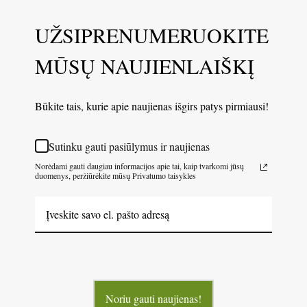
UŽSIPRENUMERUOKITE
MŪSŲ NAUJIENLAIŠKĮ
Būkite tais, kurie apie naujienas išgirs patys pirmiausi!
Sutinku gauti pasiūlymus ir naujienas
Norėdami gauti daugiau informacijos apie tai, kaip tvarkomi jūsų
duomenys, peržiūrėkite mūsų Privatumo taisykles
Noriu gauti naujienas!