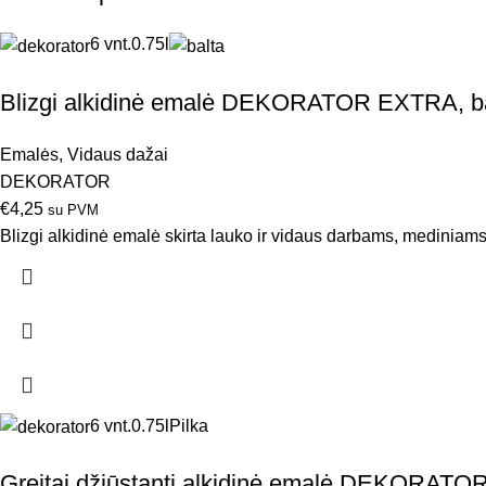
6 vnt.
0.75l
Blizgi alkidinė emalė DEKORATOR EXTRA, ba
Emalės
,
Vidaus dažai
DEKORATOR
€
4,25
su PVM
Blizgi alkidinė emalė skirta lauko ir vidaus darbams, mediniams
6 vnt.
0.75l
Pilka
Greitai džiūstanti alkidinė emalė DEKORATOR L