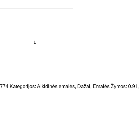
1774
Kategorijos:
Alkidinės emalės
,
Dažai
,
Emalės
Žymos:
0.9 l
,