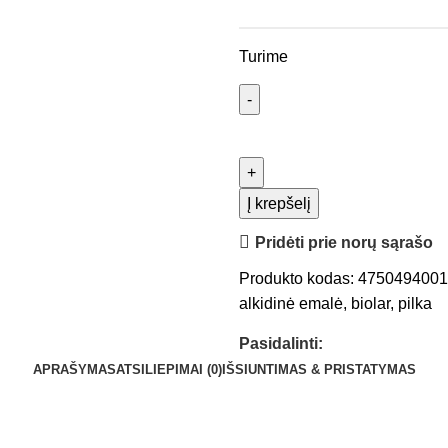
Turime
Į krepšelį
Pridėti prie norų sąrašo
Produkto kodas:
475049400
alkidinė emalė
,
biolar
,
pilka
Pasidalinti:
APRAŠYMAS
ATSILIEPIMAI (0)
IŠSIUNTIMAS & PRISTATYMAS