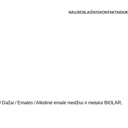
NAUJIENLAIŠKIS
KONTAKTAI
DUK
Dažai
Emalės
Alkidinė emalė medžiui ir metalui BIOLAR,