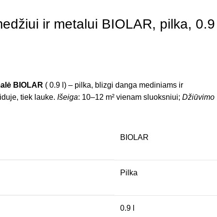
edžiui ir metalui BIOLAR, pilka, 0.9
malė BIOLAR
( 0.9 l) – pilka, blizgi danga mediniams ir
duje, tiek lauke.
Išeiga
: 10–12 m² vienam sluoksniui;
Džiūvimo
BIOLAR
Pilka
0.9 l