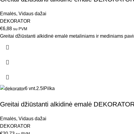
Emalės
,
Vidaus dažai
DEKORATOR
€
6,88
su PVM
Greitai džiūstanti alkidinė emalė metaliniams ir mediniams pav
6 vnt.
2.5l
Pilka
Greitai džiūstanti alkidinė emalė DEKORATOR Li
Emalės
,
Vidaus dažai
DEKORATOR
€
20,73
su PVM