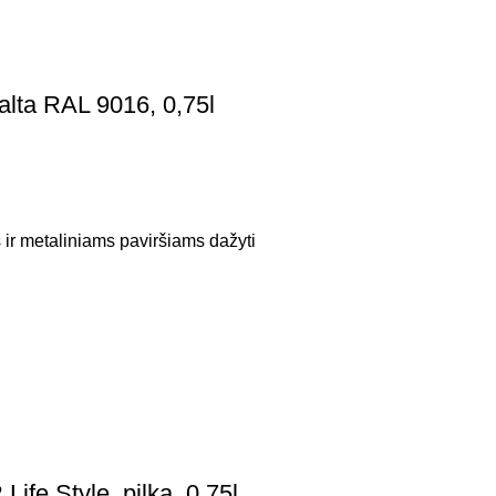
lta RAL 9016, 0,75l
 ir metaliniams paviršiams dažyti
ife Style, pilka, 0,75l