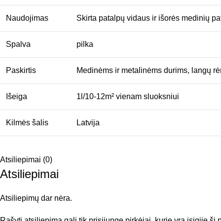
Naudojimas
Skirta patalpų vidaus ir išorės medinių pa
Spalva
pilka
Paskirtis
Medinėms ir metalinėms durims, langų rė
Išeiga
1l/10-12m² vienam sluoksniui
Kilmės šalis
Latvija
Atsiliepimai (0)
Atsiliepimai
Atsiliepimų dar nėra.
Rašyti atsiliepimą gali tik prisijungę pirkėjai, kurie yra įsigiję šį