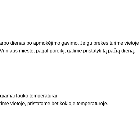
arbo dienas po apmokėjimo gavimo. Jeigu prekes turime vietoje
Vilniaus mieste, pagal poreikį, galime pristatyti tą pačią dieną.
igiamai lauko temperatūrai
rime vietoje, pristatome bet kokioje temperatūroje.