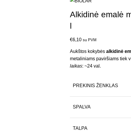
Alkidinė emalė m
l
€
6,10
su PVM
Aukštos kokybės
alkidinė e
metaliniams paviršiams tiek vi
laikas
: ~24 val.
PREKINIS ŽENKLAS
SPALVA
TALPA