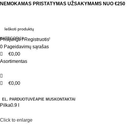
0
0
NEMOKAMAS PRISTATYMAS UŽSAKYMAMS NUO €250
KATEGORIJA
Prisijungti / Registruotis
0
Pageidavimų sąrašas
€
0,00
Asortimentas
€
0,00
Naršyti kategorijas
EL. PARDUOTUVĖ
APIE MUS
KONTAKTAI
Pilka
0.9 l
Click to enlarge