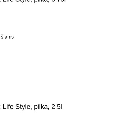
iršiams
fe Style, pilka, 2,5l