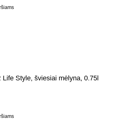
iršiams
ife Style, šviesiai mėlyna, 0.75l
iršiams