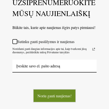
UŽSIPRENUMERUOKITE
MŪSŲ NAUJIENLAIŠKĮ
Būkite tais, kurie apie naujienas išgirs patys pirmiausi!
Sutinku gauti pasiūlymus ir naujienas
Norėdami gauti daugiau informacijos apie tai, kaip tvarkomi jūsų
duomenys, peržiūrėkite mūsų Privatumo taisykles
Noriu gauti naujienas!