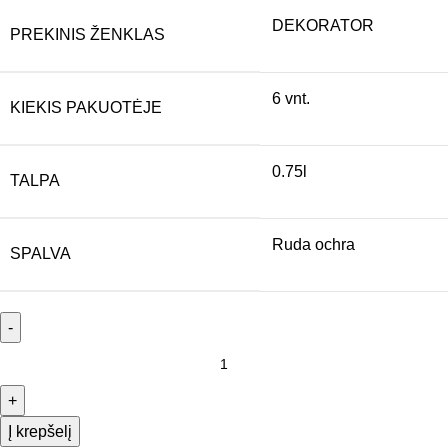
DEKORATOR
PREKINIS ŽENKLAS
6 vnt.
KIEKIS PAKUOTĖJE
0.75l
TALPA
Ruda ochra
SPALVA
Į krepšelį