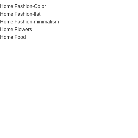
Home Fashion-Color
Home Fashion-flat
Home Fashion-minimalism
Home Flowers
Home Food
Home Fullscreen
Home furniture
Home Glasses
Home Grid
Home Grocery
Home Handmade
Home Hardware
Home infinite-scrolling
Home Jewellery
Home landing
Home landing-gadget
Home Lingerie
Home lookbook