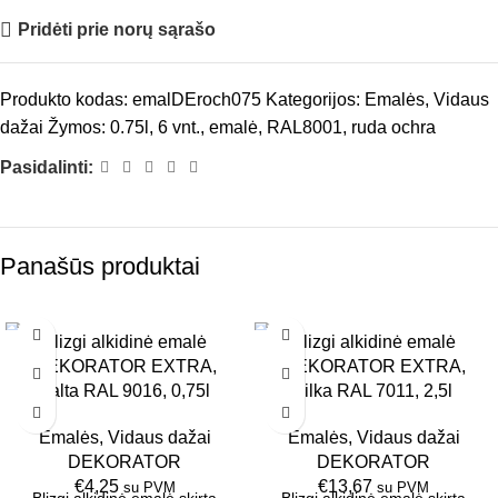
Pridėti prie norų sąrašo
Produkto kodas:
emalDEroch075
Kategorijos:
Emalės
,
Vidaus
dažai
Žymos:
0.75l
,
6 vnt.
,
emalė
,
RAL8001
,
ruda ochra
Pasidalinti:
Panašūs produktai
Blizgi alkidinė emalė
Blizgi alkidinė emalė
6 VNT.
6 VNT.
DEKORATOR EXTRA,
DEKORATOR EXTRA,
0.75L
2.5L
balta RAL 9016, 0,75l
pilka RAL 7011, 2,5l
PILKA
Emalės
,
Vidaus dažai
Emalės
,
Vidaus dažai
DEKORATOR
DEKORATOR
€
4,25
€
13,67
su PVM
su PVM
Blizgi alkidinė emalė skirta
Blizgi alkidinė emalė skirta