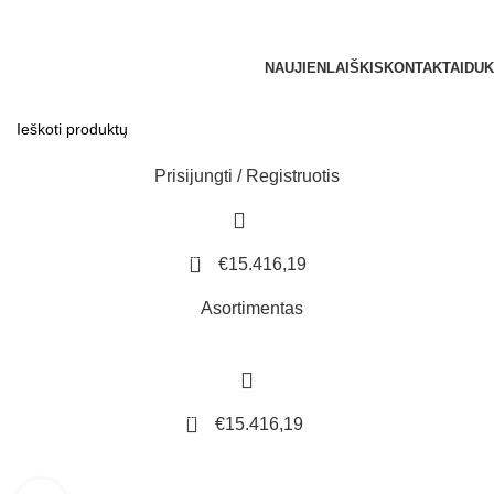
NEMOKAMAS PRISTATYMAS UŽSAKYMAMS NUO €250
NAUJIENLAIŠKIS
KONTAKTAI
DUK
Prisijungti / Registruotis
1612
€
15.416,19
Asortimentas
1612
€
15.416,19
Naršyti kategorijas