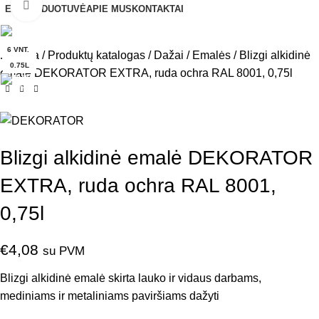
Click to enlarge
EL. PARDUOTUVĖ
APIE MUS
KONTAKTAI
6 VNT.
Pradžia
Produktų katalogas
Dažai
Emalės
Blizgi alkidinė
0.75L
emalė DEKORATOR EXTRA, ruda ochra RAL 8001, 0,75l
Blizgi alkidinė emalė DEKORATOR
EXTRA, ruda ochra RAL 8001,
0,75l
€
4,08
su PVM
Blizgi alkidinė emalė skirta lauko ir vidaus darbams,
mediniams ir metaliniams paviršiams dažyti