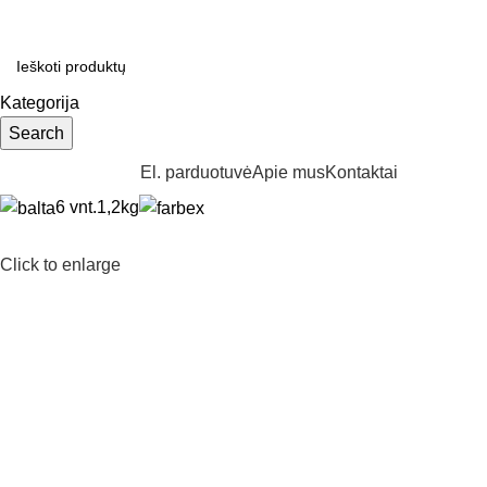
EMOKAMAS PRISTATYMAS UŽSAKYMAMS NUO €250
Kategorija
Search
aršyti kategorijas
El. parduotuvė
Apie mus
Kontaktai
6 vnt.
1,2kg
Click to enlarge