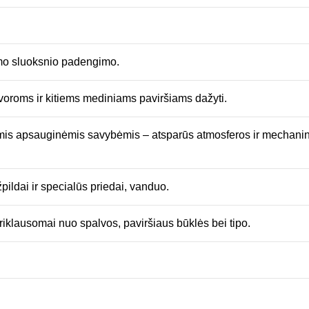
irmo sluoksnio padengimo.
oroms ir kitiems mediniams paviršiams dažyti.
iomis apsauginėmis savybėmis – atsparūs atmosferos ir mechaninia
pildai ir specialūs priedai, vanduo.
iklausomai nuo spalvos, paviršiaus būklės bei tipo.