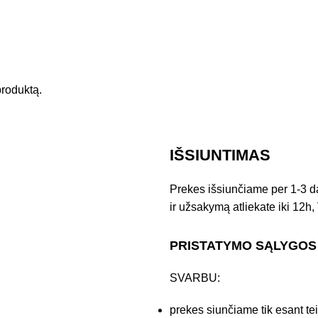
 produktą.
IŠSIUNTIMAS
Prekes išsiunčiame per 1-3 d
ir užsakymą atliekate iki 12h, 
PRISTATYMO SĄLYGOS
SVARBU:
prekes siunčiame tik esant te