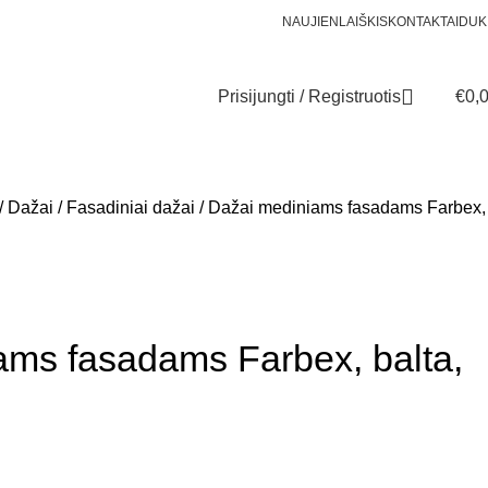
NAUJIENLAIŠKIS
KONTAKTAI
DUK
Prisijungti / Registruotis
€
0,
Dažai
Fasadiniai dažai
Dažai mediniams fasadams Farbex,
ams fasadams Farbex, balta,