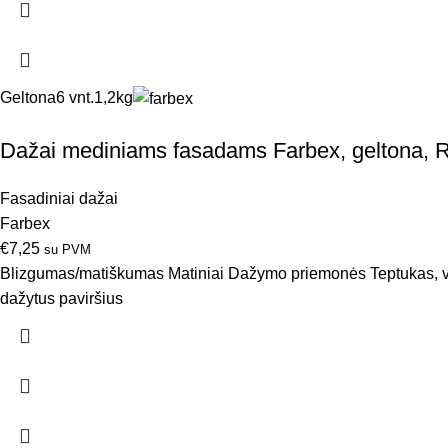
Geltona
6 vnt.
1,2kg
Dažai mediniams fasadams Farbex, geltona, 
Fasadiniai dažai
Farbex
€
7,25
su PVM
Blizgumas/matiškumas Matiniai Dažymo priemonės Teptukas, vo
dažytus paviršius