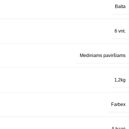
Balta
6 vnt.
Mediniams paviršiams
1,2kg
Farbex
A bazė