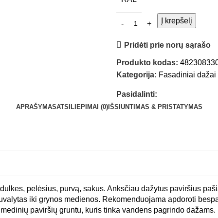
Į krepšelį
Pridėti prie norų sąrašo
Produkto kodas:
48230833
Kategorija:
Fasadiniai dažai
Pasidalinti:
APRAŠYMAS
ATSILIEPIMAI (0)
IŠSIUNTIMAS & PRISTATYMAS
ulkes, pelėsius, purvą, sakus. Anksčiau dažytus paviršius paši
, nuvalytas iki grynos medienos. Rekomenduojama apdoroti bes
medinių paviršių gruntu, kuris tinka vandens pagrindo dažams.