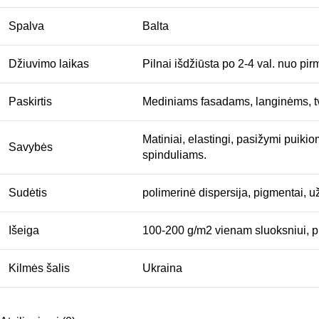
Spalva
Balta
Džiuvimo laikas
Pilnai išdžiūsta po 2-4 val. nuo p
Paskirtis
Mediniams fasadams, langinėms, tv
Matiniai, elastingi, pasižymi puik
Savybės
spinduliams.
Sudėtis
polimerinė dispersija, pigmentai, už
Išeiga
100-200 g/m2 vienam sluoksniui, pr
Kilmės šalis
Ukraina