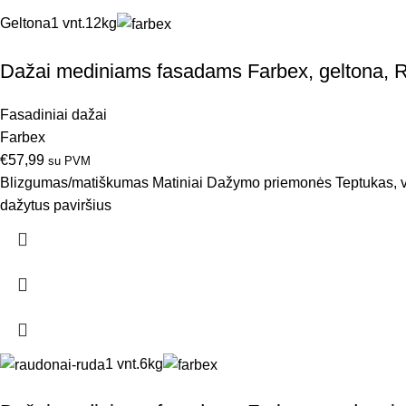
Geltona
1 vnt.
12kg
Dažai mediniams fasadams Farbex, geltona, 
Fasadiniai dažai
Farbex
€
57,99
su PVM
Blizgumas/matiškumas Matiniai Dažymo priemonės Teptukas, vo
dažytus paviršius
1 vnt.
6kg