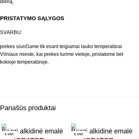
dieną.
PRISTATYMO SĄLYGOS
SVARBU:
prekes siunčiame tik esant teigiamai lauko temperatūrai
Vilniaus mieste, kai prekes turime vietoje, pristatome bet
kokioje temperatūroje.
Panašūs produktai
Blizgi alkidinė emalė
Blizgi alkidinė emalė
6 VNT.
6 VNT.