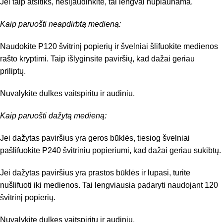
Jei taip atsitiks, nesijaudinkite, tai lengvai nuplaunama.
Kaip paruošti neapdirbtą medieną:
Naudokite P120 švitrinį popierių ir švelniai šlifuokite medienos
rašto kryptimi. Taip išlyginsite paviršių, kad dažai geriau
priliptų.
Nuvalykite dulkes vaitspiritu ir audiniu.
Kaip paruošti dažytą medieną:
Jei dažytas paviršius yra geros būklės, tiesiog švelniai
pašlifuokite P240 švitriniu popieriumi, kad dažai geriau sukibtų.
Jei dažytas paviršius yra prastos būklės ir lupasi, turite
nušlifuoti iki medienos. Tai lengviausia padaryti naudojant 120
švitrinį popierių.
Nuvalykite dulkes vaitspiritu ir audiniu.