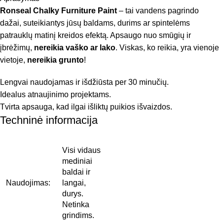
Ronseal Chalky Furniture Paint
– tai vandens pagrindo
dažai, suteikiantys jūsų baldams, durims ar spintelėms
patrauklų matinį kreidos efektą. Apsaugo nuo smūgių ir
įbrėžimų,
nereikia vaško ar lako
. Viskas, ko reikia, yra vienoje
vietoje,
nereikia grunto
!
Lengvai naudojamas ir išdžiūsta per 30 minučių.
Idealus atnaujinimo projektams.
Tvirta apsauga, kad ilgai išliktų puikios išvaizdos.
Techninė informacija
Visi vidaus
mediniai
baldai ir
Naudojimas:
langai,
durys.
Netinka
grindims.