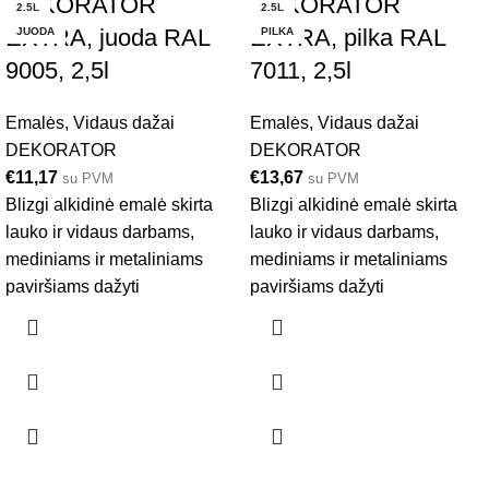
DEKORATOR
DEKORATOR
2.5L
2.5L
EXTRA, juoda RAL
EXTRA, pilka RAL
JUODA
PILKA
9005, 2,5l
7011, 2,5l
Emalės
,
Vidaus dažai
Emalės
,
Vidaus dažai
DEKORATOR
DEKORATOR
€
11,17
€
13,67
su PVM
su PVM
Blizgi alkidinė emalė skirta
Blizgi alkidinė emalė skirta
lauko ir vidaus darbams,
lauko ir vidaus darbams,
mediniams ir metaliniams
mediniams ir metaliniams
paviršiams dažyti
paviršiams dažyti