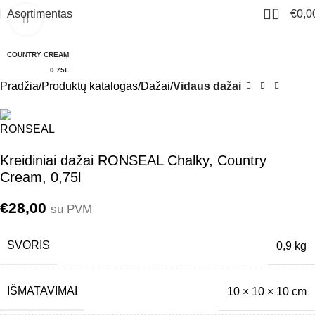
0
Asortimentas
€
0,0
Click to enlarge
COUNTRY CREAM
0.75L
Pradžia
Produktų katalogas
Dažai
Vidaus dažai
Kreidiniai dažai RONSEAL Chalky, Country
Cream, 0,75l
€
28,00
su PVM
SVORIS
0,9 kg
IŠMATAVIMAI
10 × 10 × 10 cm