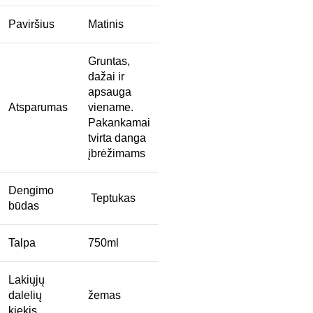
Paviršius
Matinis
Gruntas,
dažai ir
apsauga
Atsparumas
viename.
Pakankamai
tvirta danga
įbrėžimams
Dengimo
Teptukas
būdas
Talpa
750ml
Lakiųjų
dalelių
žemas
kiekis