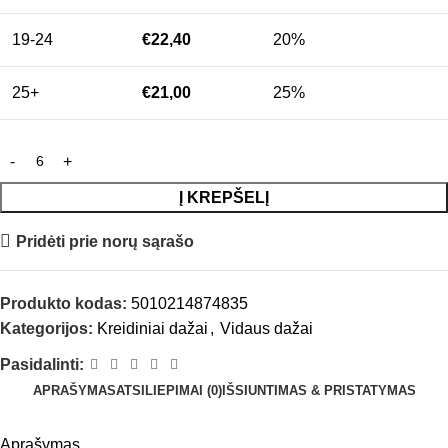
19-24
€
22,40
20%
25+
€
21,00
25%
Į KREPŠELĮ
Pridėti prie norų sąrašo
Produkto kodas:
5010214874835
Kategorijos:
Kreidiniai dažai
,
Vidaus dažai
Pasidalinti:
APRAŠYMAS
ATSILIEPIMAI (0)
IŠSIUNTIMAS & PRISTATYMAS
Aprašymas