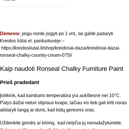
Dėmesio:
jeigu norite įsigyti po 1 vnt., tai galite padaryti
Kreidos liūtai el. parduotuvėje –
https://kreidosliutai.lt/shop/kreidiniai-dazai/kreidiniai-dazai-
ronseal-chalky-country-cream-075l/
Kaip naudoti Ronseal Chalky Furniture Paint
Prieš pradedant
Įsitikink, kad kambario temperatūra yra aukštesnė nei 10°C.
Patys dažai neturi stipraus kvapo, tačiau vis tiek gali kilti noras
atidaryti langą ar duris, kad būtų geresnis oras.
Uždenkite grindis ar kilimą, kad netyčia jų nenudažytumėte.