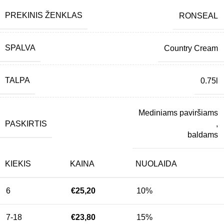
PREKINIS ŽENKLAS
RONSEAL
SPALVA
Country Cream
TALPA
0.75l
Mediniams paviršiams
PASKIRTIS
,
baldams
KIEKIS
KAINA
NUOLAIDA
6
€
25,20
10%
7-18
€
23,80
15%