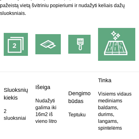
pažeistą vietą švitriniu popieriumi ir nudažyti keliais dažų
sluoksniais.
Tinka
Išeiga
Sluoksnių
Dengimo
Visiems vidaus
kiekis
Nudažyti
būdas
mediniams
galima iki
baldams,
2
16m2 iš
durims,
Teptuku
sluoksniai
vieno litro
langams,
spintelėms