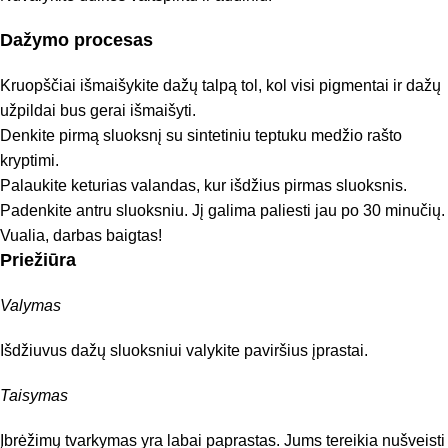
Dažymo procesas
Kruopščiai išmaišykite dažų talpą tol, kol visi pigmentai ir dažų
užpildai bus gerai išmaišyti.
Denkite pirmą sluoksnį su sintetiniu teptuku medžio rašto
kryptimi.
Palaukite keturias valandas, kur išdžius pirmas sluoksnis.
Padenkite antru sluoksniu. Jį galima paliesti jau po 30 minučių.
Vualia, darbas baigtas!
Priežiūra
Valymas
Išdžiuvus dažų sluoksniui valykite paviršius įprastai.
Taisymas
Įbrėžimų tvarkymas yra labai paprastas. Jums tereikia nušveisti