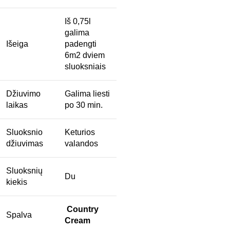
Iš 0,75l
galima
Išeiga
padengti
6m2 dviem
sluoksniais
Džiuvimo
Galima liesti
laikas
po 30 min.
Sluoksnio
Keturios
džiuvimas
valandos
Sluoksnių
Du
kiekis
Country
Spalva
Cream