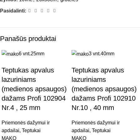
Pasidalinti:
Panašūs produktai
6 vnt.
25mm
3 vnt.
40mm
Teptukas apvalus
Teptukas apvalus
lazuriniams
lazuriniams
(medienos apsaugos)
(medienos apsaugos)
dažams Profi 102904
dažams Profi 102910
Nr.4 , 25 mm
Nr.10 , 40 mm
Priemonės dažymui ir
Priemonės dažymui ir
apdailai
,
Teptukai
apdailai
,
Teptukai
MAKO
MAKO