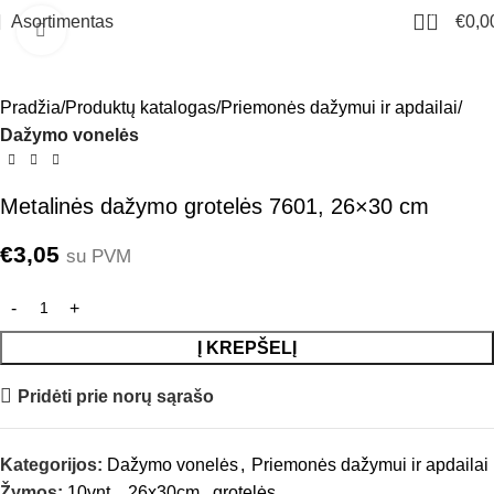
0
Asortimentas
€
0,0
Click to enlarge
Pradžia
Produktų katalogas
Priemonės dažymui ir apdailai
Dažymo vonelės
Metalinės dažymo grotelės 7601, 26×30 cm
€
3,05
su PVM
Į KREPŠELĮ
Pridėti prie norų sąrašo
Kategorijos:
Dažymo vonelės
,
Priemonės dažymui ir apdailai
Žymos:
10vnt.
,
26x30cm
,
grotelės