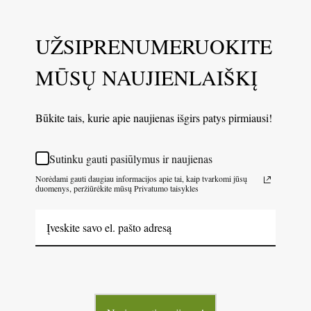
UŽSIPRENUMERUOKITE
MŪSŲ NAUJIENLAIŠKĮ
Būkite tais, kurie apie naujienas išgirs patys pirmiausi!
Sutinku gauti pasiūlymus ir naujienas
Norėdami gauti daugiau informacijos apie tai, kaip tvarkomi jūsų
duomenys, peržiūrėkite mūsų Privatumo taisykles