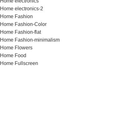
Home electronics
Home electronics-2
Home Fashion
Home Fashion-Color
Home Fashion-flat
Home Fashion-minimalism
Home Flowers
Home Food
Home Fullscreen
Home furniture
Home Glasses
Home Grid
Home Grocery
Home Handmade
Home Hardware
Home infinite-scrolling
Home Jewellery
Home landing