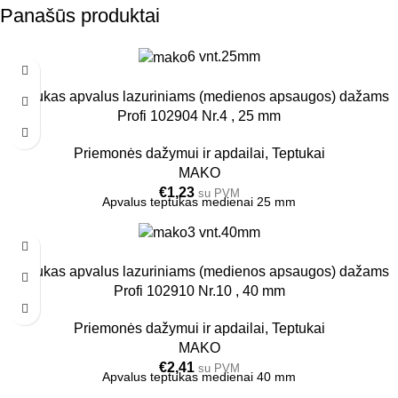
Panašūs produktai
6 vnt.
25mm
Teptukas apvalus lazuriniams (medienos apsaugos) dažams
Profi 102904 Nr.4 , 25 mm
Priemonės dažymui ir apdailai
,
Teptukai
MAKO
€
1,23
su PVM
Apvalus teptukas medienai 25 mm
3 vnt.
40mm
Teptukas apvalus lazuriniams (medienos apsaugos) dažams
Profi 102910 Nr.10 , 40 mm
Priemonės dažymui ir apdailai
,
Teptukai
MAKO
€
2,41
su PVM
Apvalus teptukas medienai 40 mm