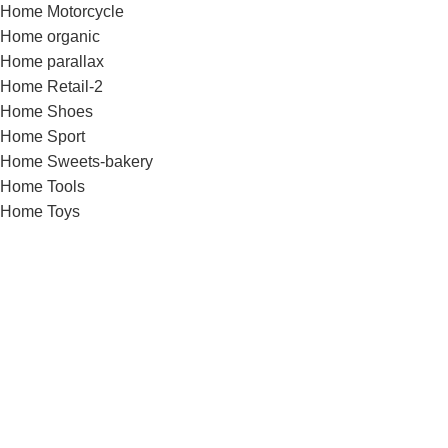
Home Motorcycle
Home organic
Home parallax
Home Retail-2
Home Shoes
Home Sport
Home Sweets-bakery
Home Tools
Home Toys
Home Travel
Home video
Home watches
Home Wine
Image Hotspot
Images gallery
Infobox
Instagram
Karjera