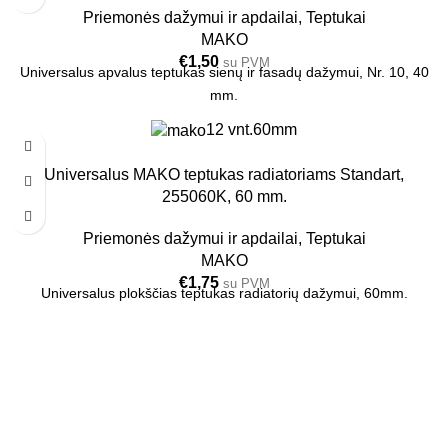
Priemonės dažymui ir apdailai
,
Teptukai
MAKO
€
1,50
su PVM
Universalus apvalus teptukas sienų ir fasadų dažymui, Nr. 10, 40
mm.
12 vnt.
60mm
Universalus MAKO teptukas radiatoriams Standart,
255060K, 60 mm.
Priemonės dažymui ir apdailai
,
Teptukai
MAKO
€
1,75
su PVM
Universalus plokščias teptukas radiatorių dažymui, 60mm.