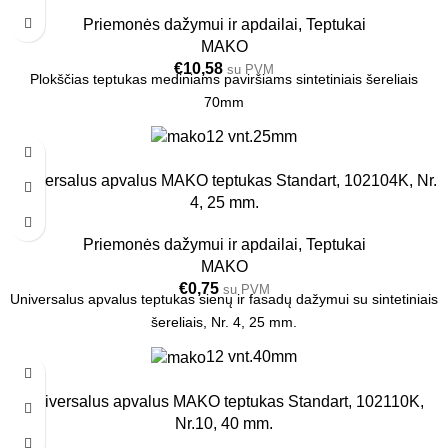
Priemonės dažymui ir apdailai
,
Teptukai
MAKO
€
10,58
su PVM
Plokščias teptukas mediniams paviršiams sintetiniais šereliais
70mm
12 vnt.
25mm
Universalus apvalus MAKO teptukas Standart, 102104K, Nr.
4, 25 mm.
Priemonės dažymui ir apdailai
,
Teptukai
MAKO
€
0,75
su PVM
Universalus apvalus teptukas sienų ir fasadų dažymui su sintetiniais
šereliais, Nr. 4, 25 mm.
12 vnt.
40mm
Universalus apvalus MAKO teptukas Standart, 102110K,
Nr.10, 40 mm.