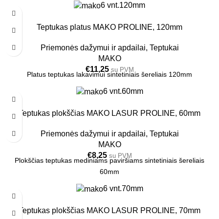
6 vnt.
120mm
Teptukas platus MAKO PROLINE, 120mm
Priemonės dažymui ir apdailai
,
Teptukai
MAKO
€
11,25
su PVM
Platus teptukas lakavimui sintetiniais šereliais 120mm
6 vnt.
60mm
Teptukas plokščias MAKO LASUR PROLINE, 60mm
Priemonės dažymui ir apdailai
,
Teptukai
MAKO
€
8,25
su PVM
Plokščias teptukas mediniams paviršiams sintetiniais šereliais
60mm
6 vnt.
70mm
Teptukas plokščias MAKO LASUR PROLINE, 70mm