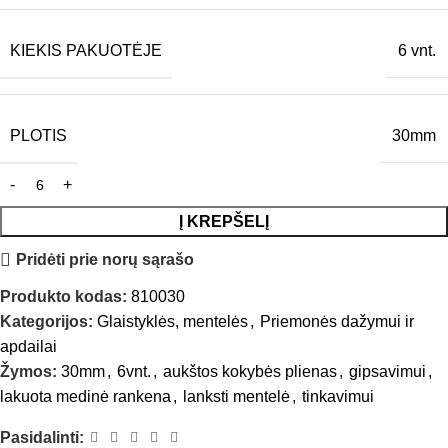
KIEKIS PAKUOTĖJE
6 vnt.
PLOTIS
30mm
Į KREPŠELĮ
Pridėti prie norų sąrašo
Produkto kodas:
810030
Kategorijos:
Glaistyklės, mentelės
,
Priemonės dažymui ir
apdailai
Žymos:
30mm
,
6vnt.
,
aukštos kokybės plienas
,
gipsavimui
,
lakuota medinė rankena
,
lanksti mentelė
,
tinkavimui
Pasidalinti: