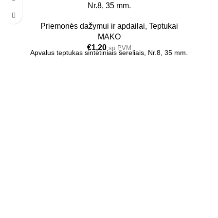
Nr.8, 35 mm.
Priemonės dažymui ir apdailai
,
Teptukai
MAKO
€
1,20
su PVM
Apvalus teptukas sintetiniais šereliais, Nr.8, 35 mm.