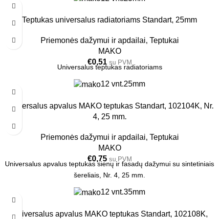
Teptukas universalus radiatoriams Standart, 25mm
Priemonės dažymui ir apdailai
,
Teptukai
MAKO
€
0,51
su PVM
Universalus teptukas radiatoriams
12 vnt.
25mm
Universalus apvalus MAKO teptukas Standart, 102104K, Nr.
4, 25 mm.
Priemonės dažymui ir apdailai
,
Teptukai
MAKO
€
0,75
su PVM
Universalus apvalus teptukas sienų ir fasadų dažymui su sintetiniais
šereliais, Nr. 4, 25 mm.
12 vnt.
35mm
Universalus apvalus MAKO teptukas Standart, 102108K,