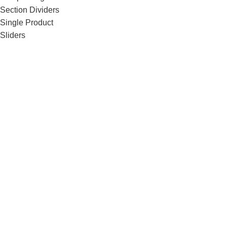
Section Dividers
Single Product
Sliders
Social Buttons
Team Member
Testimonials
Timeline
Titles
Top Rated Products
Track order
Video-element
Viskas, ko reikia gražiems namams!
Wishlist
Bengus, UAB
2020-2025 Be
Bengus, UAB
sutikimo draudžiama kopijuoti ir
platinti svetainėje esančią informaciją.