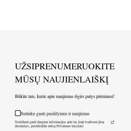
UŽSIPRENUMERUOKITE
MŪSŲ NAUJIENLAIŠKĮ
Būkite tais, kurie apie naujienas išgirs patys pirmiausi!
Sutinku gauti pasiūlymus ir naujienas
Norėdami gauti daugiau informacijos apie tai, kaip tvarkomi jūsų
duomenys, peržiūrėkite mūsų Privatumo taisykles