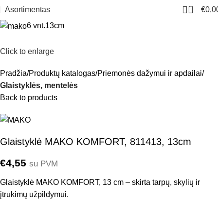
0
Asortimentas
€
0,0
6 vnt.
13cm
Click to enlarge
Pradžia
Produktų katalogas
Priemonės dažymui ir apdailai
Glaistyklės, mentelės
Back to products
Glaistyklė MAKO KOMFORT, 811413, 13cm
€
4,55
su PVM
Glaistyklė MAKO KOMFORT, 13 cm – skirta tarpų, skylių ir
įtrūkimų užpildymui.