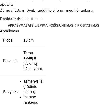
apdailai
Žymos:
13cm
,
6vnt.
,
grūdinto plieno
,
medinė rankena
Pasidalinti:
APRAŠYMAS
ATSILIEPIMAI (0)
IŠSIUNTIMAS & PRISTATYMAS
Aprašymas
Plotis
13 cm
Tarpų
skylių ir
Paskirtis
įtrūkimų
užpildymui.
ašmenys iš
grūdinto
Savybės
plieno;
medinė
rankena.