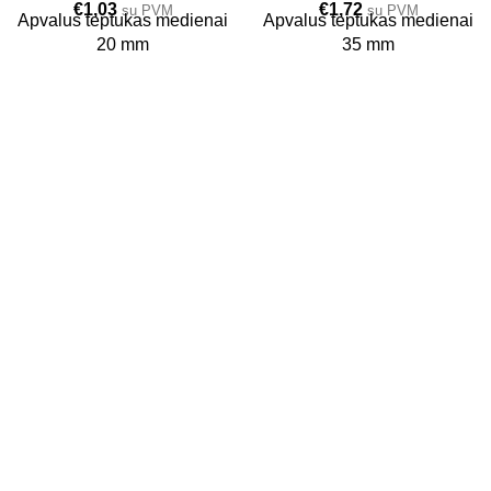
€
1,03
€
1,72
su PVM
su PVM
Apvalus teptukas medienai
Apvalus teptukas medienai
20 mm
35 mm