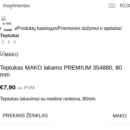
0
Asortimentas
€
0,0
Click to enlarge
6 VNT.
Pradžia
Produktų katalogas
Priemonės dažymui ir apdailai
80MM
Teptukai
Teptukas MAKO lakams PREMIUM 354880, 80
mm
€
7,90
su PVM
Teptukas lakavimui su medine rankena, 80mm.
PREKINIS ŽENKLAS
MAKO