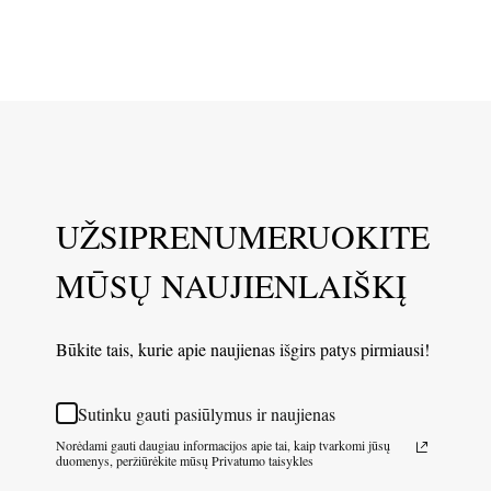
UŽSIPRENUMERUOKITE
MŪSŲ NAUJIENLAIŠKĮ
Būkite tais, kurie apie naujienas išgirs patys pirmiausi!
Sutinku gauti pasiūlymus ir naujienas
Norėdami gauti daugiau informacijos apie tai, kaip tvarkomi jūsų
duomenys, peržiūrėkite mūsų Privatumo taisykles