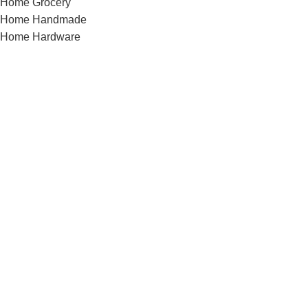
Home Grocery
Home Handmade
Home Hardware
Home infinite-scrolling
Home Jewellery
Home landing
Home landing-gadget
Home Lingerie
Home lookbook
Home magazine
Home Marketplace
Home Medical
Home Medical-marijuana
Home Minimalism
Home Mobile-App
Home Motorcycle
Home organic
Home parallax