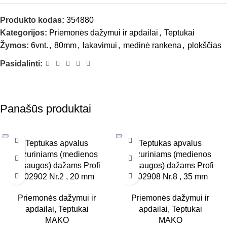
Produkto kodas:
354880
Kategorijos:
Priemonės dažymui ir apdailai
,
Teptukai
Žymos:
6vnt.
,
80mm
,
lakavimui
,
medinė rankena
,
plokščias
Pasidalinti:
Panašūs produktai
Teptukas apvalus
Teptukas apvalus
6 VNT.
6 VNT.
lazuriniams (medienos
lazuriniams (medienos
20MM
35MM
apsaugos) dažams Profi
apsaugos) dažams Profi
102902 Nr.2 , 20 mm
102908 Nr.8 , 35 mm
Priemonės dažymui ir
Priemonės dažymui ir
apdailai
,
Teptukai
apdailai
,
Teptukai
MAKO
MAKO