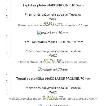
Teptukas platus MAKO PROLINE, 100mm
Priemonės dažymui ir apdailai
,
Teptukai
MAKO
€
9,92
su PVM
Platus teptukas lakavimui sintetiniais šereliais 100mm
6 vnt.
120mm
Teptukas platus MAKO PROLINE, 120mm
Priemonės dažymui ir apdailai
,
Teptukai
MAKO
€
11,25
su PVM
Platus teptukas lakavimui sintetiniais šereliais 120mm
6 vnt.
70mm
Teptukas plokščias MAKO LASUR PROLINE, 70mm
Priemonės dažymui ir apdailai
,
Teptukai
MAKO
€
10,58
su PVM
Plokščias teptukas mediniams paviršiams sintetiniais šereliais 70mm
6 vnt.
50mm