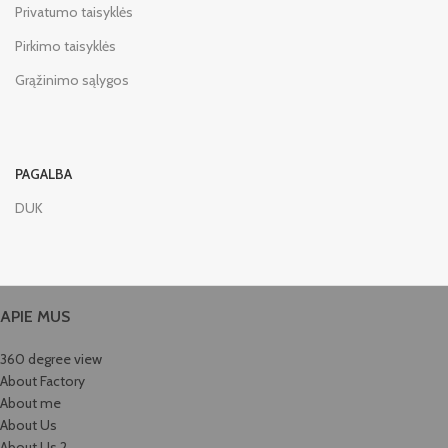
Privatumo taisyklės
Pirkimo taisyklės
Grąžinimo sąlygos
PAGALBA
DUK
APIE MUS
360 degree view
About Factory
About me
About Us
About Us 2