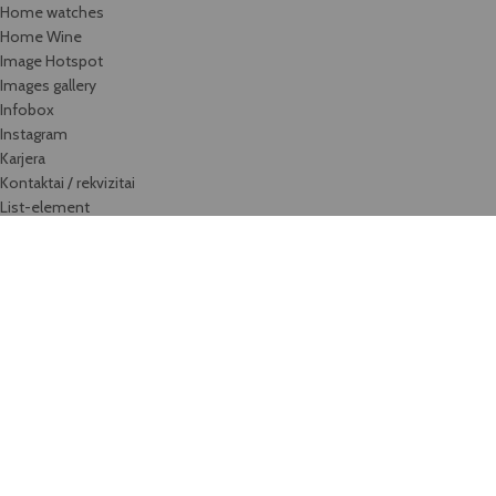
Home watches
Home Wine
Image Hotspot
Images gallery
Infobox
Instagram
Karjera
Kontaktai / rekvizitai
List-element
Maintenance
Maintenance 2
Maintenance 3
Menu price
Our team
Parallax Scrolling
Portfolio
Portfolio element
Pricing tables
Privacy Policy
Products by ID