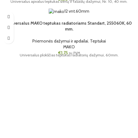
Universalus apvalus teptukas sienų ir fasadų dažymui, Nr. 10, 40 mm.
12 vnt.
60mm
Universalus MAKO teptukas radiatoriams Standart, 255060K, 60
mm.
Priemonės dažymui ir apdailai
,
Teptukai
MAKO
€
1,75
su PVM
Universalus plokščias teptukas radiatorių dažymui, 60mm.