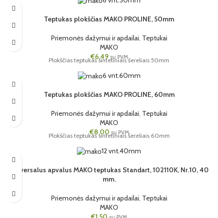
Teptukas plokščias MAKO PROLINE, 50mm
Priemonės dažymui ir apdailai
,
Teptukai
MAKO
€
6,49
su PVM
Plokščias teptukas sintetiniais šereliais 50mm
6 vnt.
60mm
Teptukas plokščias MAKO PROLINE, 60mm
Priemonės dažymui ir apdailai
,
Teptukai
MAKO
€
8,00
su PVM
Plokščias teptukas sintetiniais šereliais 60mm
12 vnt.
40mm
Universalus apvalus MAKO teptukas Standart, 102110K, Nr.10, 40
mm.
Priemonės dažymui ir apdailai
,
Teptukai
MAKO
€
1,50
su PVM