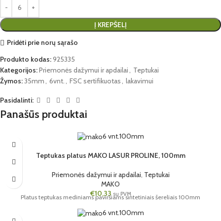
Į KREPŠELĮ
Pridėti prie norų sąrašo
Produkto kodas:
925335
Kategorijos:
Priemonės dažymui ir apdailai
,
Teptukai
Žymos:
35mm
,
6vnt.
,
FSC sertifikuotas
,
lakavimui
Pasidalinti:
Panašūs produktai
6 vnt.
100mm
Teptukas platus MAKO LASUR PROLINE, 100mm
Priemonės dažymui ir apdailai
,
Teptukai
MAKO
€
10,33
su PVM
Platus teptukas mediniams paviršiams sintetiniais šereliais 100mm
6 vnt.
100mm