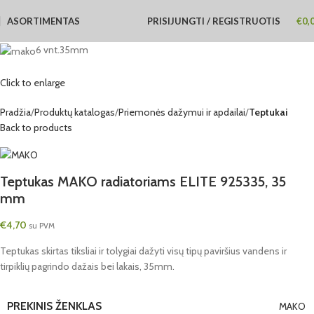
ASORTIMENTAS
PRISIJUNGTI / REGISTRUOTIS
€
0,
6 vnt.
35mm
Click to enlarge
Pradžia
Produktų katalogas
Priemonės dažymui ir apdailai
Teptukai
Back to products
Teptukas MAKO radiatoriams ELITE 925335, 35
mm
€
4,70
su PVM
Teptukas skirtas tiksliai ir tolygiai dažyti visų tipų paviršius vandens ir
tirpiklių pagrindo dažais bei lakais, 35mm.
PREKINIS ŽENKLAS
MAKO