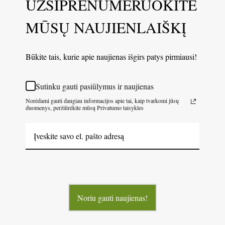
UŽSIPRENUMERUOKITE
MŪSŲ NAUJIENLAIŠKĮ
Būkite tais, kurie apie naujienas išgirs patys pirmiausi!
Sutinku gauti pasiūlymus ir naujienas
Norėdami gauti daugiau informacijos apie tai, kaip tvarkomi jūsų
duomenys, peržiūrėkite mūsų Privatumo taisykles
Noriu gauti naujienas!