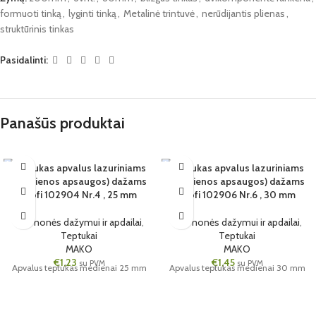
formuoti tinką
,
lyginti tinką
,
Metalinė trintuvė
,
nerūdijantis plienas
,
struktūrinis tinkas
Pasidalinti:
Panašūs produktai
Teptukas apvalus lazuriniams
Teptukas apvalus lazuriniams
6 VNT.
6 VNT.
(medienos apsaugos) dažams
(medienos apsaugos) dažams
25MM
Profi 102904 Nr.4 , 25 mm
30MM
Profi 102906 Nr.6 , 30 mm
Priemonės dažymui ir apdailai
,
Priemonės dažymui ir apdailai
,
Teptukai
Teptukai
MAKO
MAKO
€
1,23
€
1,45
su PVM
su PVM
Apvalus teptukas medienai 25 mm
Apvalus teptukas medienai 30 mm