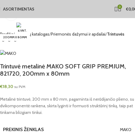
0
ASORTIMENTAS
€
0,0
Click to enlarge
6 VNT.
Pradžia
Produktų katalogas
Priemonės dažymui ir apdailai
Trintuvės
200MM X 80MM
Trintuvė metalinė MAKO SOFT GRIP PREMIUM,
821720, 200mm x 80mm
€
18,30
su PVM
Metalinė trintuvė, 200 mm x 80 mm, pagaminta iš nerūdijančio plieno, su
dvikomponentė rankena, skirta lyginti ir formuoti struktūrinį tinką, taip pat
tinkama blizgiam tinkui.
PREKINIS ŽENKLAS
MAKO