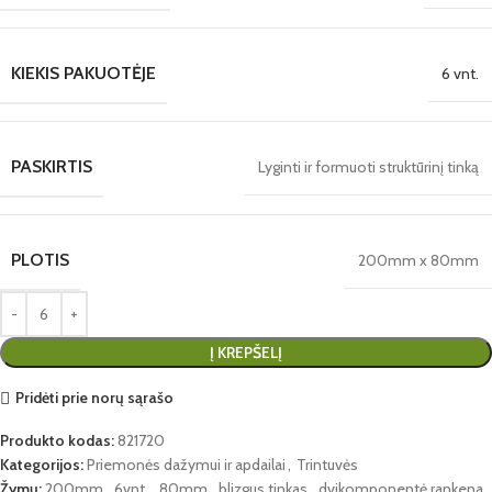
KIEKIS PAKUOTĖJE
6 vnt.
PASKIRTIS
Lyginti ir formuoti struktūrinį tinką
PLOTIS
200mm x 80mm
Į KREPŠELĮ
Pridėti prie norų sąrašo
Produkto kodas:
821720
Kategorijos:
Priemonės dažymui ir apdailai
,
Trintuvės
Žymų:
200mm
,
6vnt.
,
80mm
,
blizgus tinkas
,
dvikomponentė rankena
,