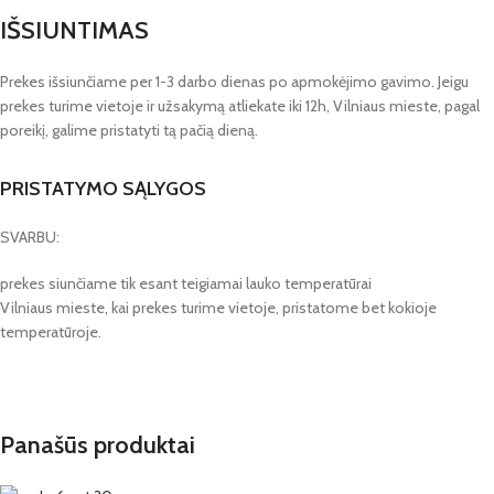
IŠSIUNTIMAS
Prekes išsiunčiame per 1-3 darbo dienas po apmokėjimo gavimo. Jeigu
prekes turime vietoje ir užsakymą atliekate iki 12h, Vilniaus mieste, pagal
poreikį, galime pristatyti tą pačią dieną.
PRISTATYMO SĄLYGOS
SVARBU:
prekes siunčiame tik esant teigiamai lauko temperatūrai
Vilniaus mieste, kai prekes turime vietoje, pristatome bet kokioje
temperatūroje.
Panašūs produktai