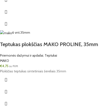
6 vnt.
35mm
Teptukas plokščias MAKO PROLINE, 35mm
Priemonės dažymui ir apdailai
,
Teptukai
MAKO
€
4,75
su PVM
Plokščias teptukas sintetiniais šereliais 35mm