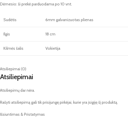
Dėmesio: ši prekė parduodama po 10 vnt.
Sudėtis
6mm galvanizuotas plienas
Ilgis
18 cm
Kilmės šalis
Vokietija
Atsiliepimai (0)
Atsiliepimai
Atsiliepimų dar nėra.
Rašyti atsiliepimą gali tik prisijungę pirkėjai, kurie yra įsigiję šį produktą.
Išsiuntimas & Pristatymas