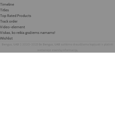
Timeline
Titles
Top Rated Products
Track order
Video-element
Viskas, ko reikia gražiems namams!
Wishlist
Bengus, UAB
2020-2025 Be
Bengus, UAB
sutikimo draudžiama kopijuoti ir platinti
svetainėje esančią informaciją.