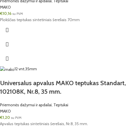
Priemonės dažymui ir apdailai
,
Teptukai
MAKO
€
10,16
su PVM
Plokščias teptukas sintetiniais šereliais 70mm
12 vnt.
35mm
Universalus apvalus MAKO teptukas Standart,
102108K, Nr.8, 35 mm.
Priemonės dažymui ir apdailai
,
Teptukai
MAKO
€
1,20
su PVM
Apvalus teptukas sintetiniais šereliais, Nr.8, 35 mm.