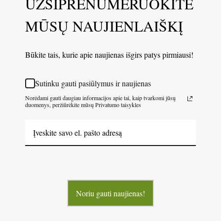
UŽSIPRENUMERUOKITE
MŪSŲ NAUJIENLAIŠKĮ
Būkite tais, kurie apie naujienas išgirs patys pirmiausi!
Sutinku gauti pasiūlymus ir naujienas
Norėdami gauti daugiau informacijos apie tai, kaip tvarkomi jūsų
duomenys, peržiūrėkite mūsų Privatumo taisykles
Noriu gauti naujienas!