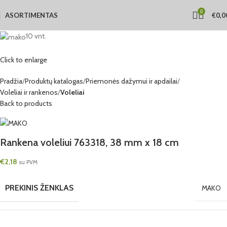
0
ASORTIMENTAS
€
0,0
10 vnt.
Click to enlarge
Pradžia
Produktų katalogas
Priemonės dažymui ir apdailai
Voleliai ir rankenos
Voleliai
Back to products
Rankena voleliui 763318, 38 mm x 18 cm
€
2,18
su PVM
PREKINIS ŽENKLAS
MAKO