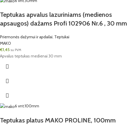
6 vnt.
30mm
Teptukas apvalus lazuriniams (medienos
apsaugos) dažams Profi 102906 Nr.6 , 30 mm
Priemonės dažymui ir apdailai
,
Teptukai
MAKO
€
1,45
su PVM
Apvalus teptukas medienai 30 mm
6 vnt.
100mm
Teptukas platus MAKO PROLINE, 100mm