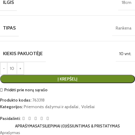
ILGIS
18cm
TIPAS
Rankena
KIEKIS PAKUOTĖJE
10 vnt.
Į KREPŠELĮ
Pridėti prie norų sąrašo
Produkto kodas:
763318
Kategorijos:
Priemonės dažymui ir apdailai
,
Voleliai
Pasidalinti:
APRAŠYMAS
ATSILIEPIMAI (0)
IŠSIUNTIMAS & PRISTATYMAS
Aprašymas