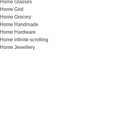
Home Glasses
Home Grid
Home Grocery
Home Handmade
Home Hardware
Home infinite-scrolling
Home Jewellery
Home landing
Home landing-gadget
Home Lingerie
Home lookbook
Home magazine
Home Marketplace
Home Medical
Home Medical-marijuana
Home Minimalism
Home Mobile-App
Home Motorcycle