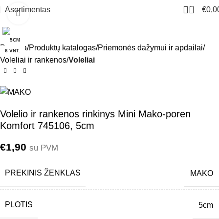
0
Asortimentas
€
0,0
Click to enlarge
5CM
Pradžia
Produktų katalogas
Priemonės dažymui ir apdailai
6 VNT.
Voleliai ir rankenos
Voleliai
Volelio ir rankenos rinkinys Mini Mako-poren
Komfort 745106, 5cm
€
1,90
su PVM
PREKINIS ŽENKLAS
MAKO
PLOTIS
5cm