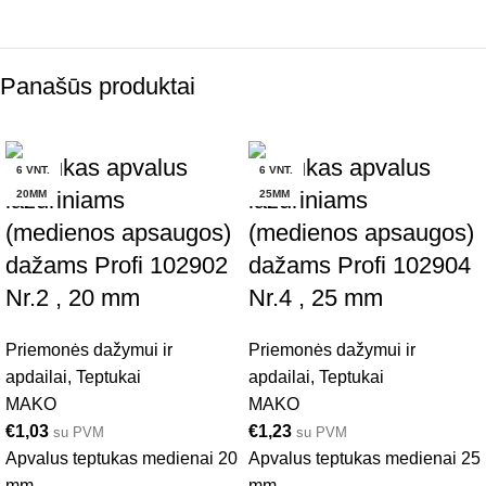
Panašūs produktai
Teptukas apvalus
Teptukas apvalus
6 VNT.
6 VNT.
lazuriniams
lazuriniams
20MM
25MM
(medienos apsaugos)
(medienos apsaugos)
dažams Profi 102902
dažams Profi 102904
Nr.2 , 20 mm
Nr.4 , 25 mm
Priemonės dažymui ir
Priemonės dažymui ir
apdailai
,
Teptukai
apdailai
,
Teptukai
MAKO
MAKO
€
1,03
€
1,23
su PVM
su PVM
Apvalus teptukas medienai 20
Apvalus teptukas medienai 25
mm
mm