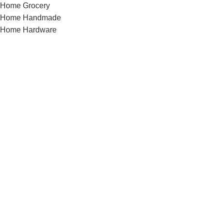
Home Grocery
Home Handmade
Home Hardware
Home infinite-scrolling
Home Jewellery
Home landing
Home landing-gadget
Home Lingerie
Home lookbook
Home magazine
Home Marketplace
Home Medical
Home Medical-marijuana
Home Minimalism
Home Mobile-App
Home Motorcycle
Home organic
Home parallax