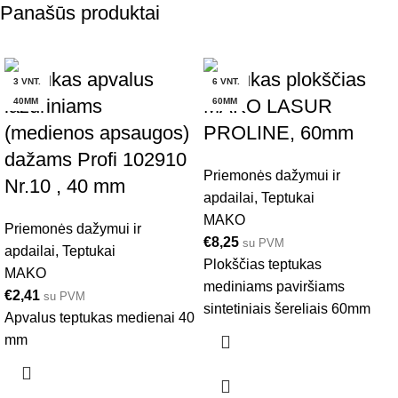
Panašūs produktai
Teptukas apvalus
Teptukas plokščias
3 VNT.
6 VNT.
lazuriniams
MAKO LASUR
40MM
60MM
(medienos apsaugos)
PROLINE, 60mm
dažams Profi 102910
Priemonės dažymui ir
Nr.10 , 40 mm
apdailai
,
Teptukai
MAKO
Priemonės dažymui ir
€
8,25
su PVM
apdailai
,
Teptukai
Plokščias teptukas
MAKO
mediniams paviršiams
€
2,41
su PVM
sintetiniais šereliais 60mm
Apvalus teptukas medienai 40
mm