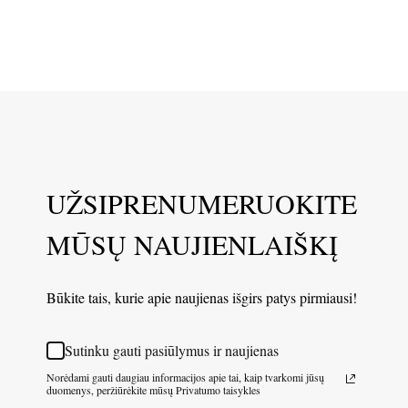
UŽSIPRENUMERUOKITE
MŪSŲ NAUJIENLAIŠKĮ
Būkite tais, kurie apie naujienas išgirs patys pirmiausi!
Sutinku gauti pasiūlymus ir naujienas
Norėdami gauti daugiau informacijos apie tai, kaip tvarkomi jūsų
duomenys, peržiūrėkite mūsų Privatumo taisykles