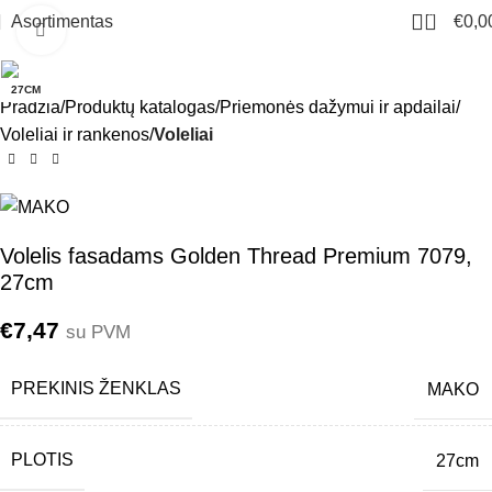
0
Asortimentas
€
0,0
Click to enlarge
27CM
Pradžia
Produktų katalogas
Priemonės dažymui ir apdailai
Voleliai ir rankenos
Voleliai
Volelis fasadams Golden Thread Premium 7079,
27cm
€
7,47
su PVM
PREKINIS ŽENKLAS
MAKO
PLOTIS
27cm