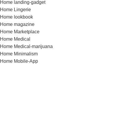
Home landing-gadget
Home Lingerie
Home lookbook
Home magazine
Home Marketplace
Home Medical
Home Medical-marijuana
Home Minimalism
Home Mobile-App
Home Motorcycle
Home organic
Home parallax
Home Retail-2
Home Shoes
Home Sport
Home Sweets-bakery
Home Tools
Home Toys