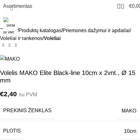
0
Asortimentas
€
0,0
Click to enlarge
10CM
Pradžia
Produktų katalogas
Priemonės dažymui ir apdailai
10 VNT.
Voleliai ir rankenos
Voleliai
Volelis MAKO Elite Black-line 10cm x 2vnt., Ø 15
mm
€
2,40
su PVM
PREKINIS ŽENKLAS
MAKO
PLOTIS
10cm