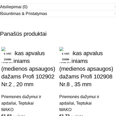
Atsiliepimai (0)
Išsiuntimas & Pristatymas
Panašūs produktai
Teptukas apvalus
Teptukas apvalus
6 VNT.
6 VNT.
lazuriniams
lazuriniams
20MM
35MM
(medienos apsaugos)
(medienos apsaugos)
dažams Profi 102902
dažams Profi 102908
Nr.2 , 20 mm
Nr.8 , 35 mm
Priemonės dažymui ir
Priemonės dažymui ir
apdailai
,
Teptukai
apdailai
,
Teptukai
MAKO
MAKO