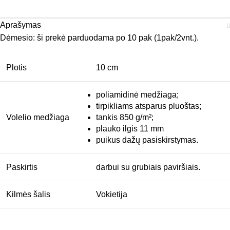
Aprašymas
Dėmesio: ši prekė parduodama po 10 pak (1pak/2vnt.).
Plotis
10 cm
poliamidinė medžiaga;
tirpikliams atsparus pluoštas;
Volelio medžiaga
tankis 850 g/m²;
plauko ilgis 11 mm
puikus dažų pasiskirstymas.
Paskirtis
darbui su grubiais paviršiais.
Kilmės šalis
Vokietija