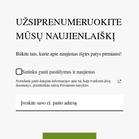
UŽSIPRENUMERUOKITE
MŪSŲ NAUJIENLAIŠKĮ
Būkite tais, kurie apie naujienas išgirs patys pirmiausi!
Sutinku gauti pasiūlymus ir naujienas
Norėdami gauti daugiau informacijos apie tai, kaip tvarkomi jūsų
duomenys, peržiūrėkite mūsų Privatumo taisykles