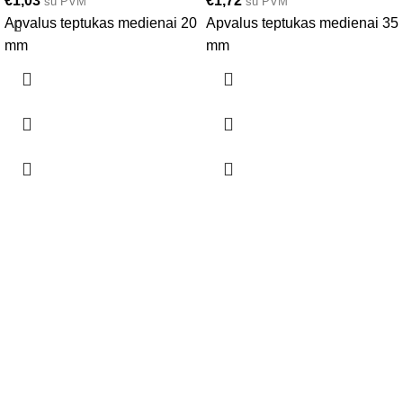
€
1,03
€
1,72
su PVM
su PVM
Apvalus teptukas medienai 20
Apvalus teptukas medienai 35
mm
mm