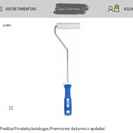
0
ASORTIMENTAS
€
0,0
6 VNT.
Click to enlarge
Pradžia
Produktų katalogas
Priemonės dažymui ir apdailai