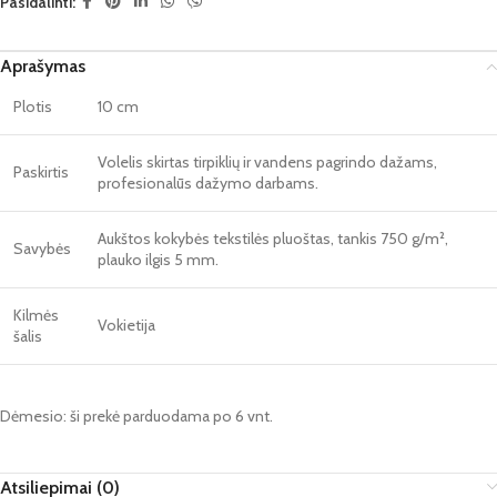
Pasidalinti:
Aprašymas
Plotis
10 cm
Volelis skirtas tirpiklių ir vandens pagrindo dažams,
Paskirtis
profesionalūs dažymo darbams.
Aukštos kokybės tekstilės pluoštas, tankis 750 g/m²,
Savybės
plauko ilgis 5 mm.
Kilmės
Vokietija
šalis
Dėmesio: ši prekė parduodama po 6 vnt.
Atsiliepimai (0)