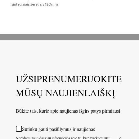
sintetiniais šereliais 120mm
UŽSIPRENUMERUOKITE
MŪSŲ NAUJIENLAIŠKĮ
Būkite tais, kurie apie naujienas išgirs patys pirmiausi!
Sutinku gauti pasiūlymus ir naujienas
Norėdami gauti daugiau informacijos apie tai, kaip tvarkomi jūsų