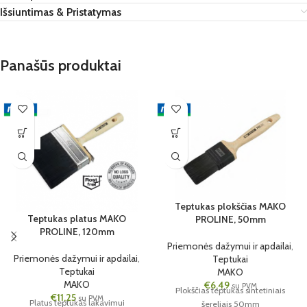
Išsiuntimas & Pristatymas
Panašūs produktai
6 VNT.
6 VNT.
120MM
50MM
Teptukas plokščias MAKO
Teptukas platus MAKO
PROLINE, 50mm
PROLINE, 120mm
Priemonės dažymui ir apdailai
,
Priemonės dažymui ir apdailai
,
Teptukai
Teptukai
MAKO
MAKO
€
6,49
su PVM
Plokščias teptukas sintetiniais
€
11,25
su PVM
Platus teptukas lakavimui
šereliais 50mm