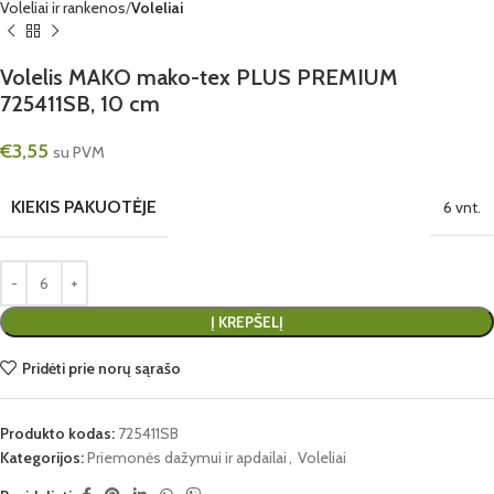
Voleliai ir rankenos
Voleliai
Volelis MAKO mako-tex PLUS PREMIUM
725411SB, 10 cm
€
3,55
su PVM
KIEKIS PAKUOTĖJE
6 vnt.
Į KREPŠELĮ
Pridėti prie norų sąrašo
Produkto kodas:
725411SB
Kategorijos:
Priemonės dažymui ir apdailai
,
Voleliai