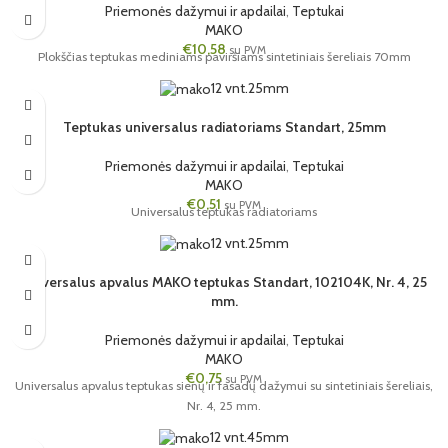
Priemonės dažymui ir apdailai
,
Teptukai
MAKO
€
10,58
su PVM
Plokščias teptukas mediniams paviršiams sintetiniais šereliais 70mm
12 vnt.
25mm
Teptukas universalus radiatoriams Standart, 25mm
Priemonės dažymui ir apdailai
,
Teptukai
MAKO
€
0,51
su PVM
Universalus teptukas radiatoriams
12 vnt.
25mm
Universalus apvalus MAKO teptukas Standart, 102104K, Nr. 4, 25
mm.
Priemonės dažymui ir apdailai
,
Teptukai
MAKO
€
0,75
su PVM
Universalus apvalus teptukas sienų ir fasadų dažymui su sintetiniais šereliais,
Nr. 4, 25 mm.
12 vnt.
45mm