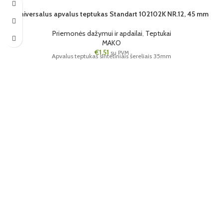
Universalus apvalus teptukas Standart 102102K NR.12, 45 mm
Priemonės dažymui ir apdailai
,
Teptukai
MAKO
€
1,51
su PVM
Apvalus teptukas sintetiniais šereliais 35mm