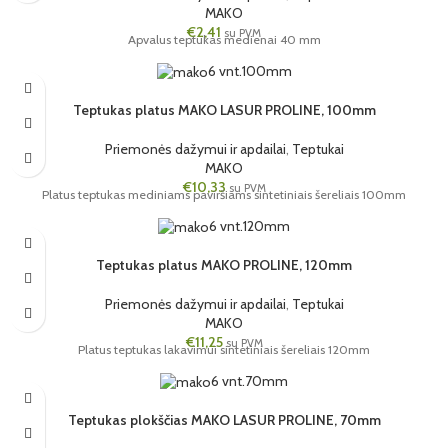
MAKO
€
2,41
su PVM
Apvalus teptukas medienai 40 mm
6 vnt.
100mm
Teptukas platus MAKO LASUR PROLINE, 100mm
Priemonės dažymui ir apdailai
,
Teptukai
MAKO
€
10,33
su PVM
Platus teptukas mediniams paviršiams sintetiniais šereliais 100mm
6 vnt.
120mm
Teptukas platus MAKO PROLINE, 120mm
Priemonės dažymui ir apdailai
,
Teptukai
MAKO
€
11,25
su PVM
Platus teptukas lakavimui sintetiniais šereliais 120mm
6 vnt.
70mm
Teptukas plokščias MAKO LASUR PROLINE, 70mm