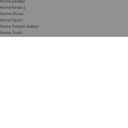
Home parallax
Home Retail-2
Home Shoes
Home Sport
Home Sweets-bakery
Home Tools
Home Toys
Home Travel
Home video
Home watches
Home Wine
Image Hotspot
Images gallery
Infobox
Instagram
Karjera
Kontaktai / rekvizitai
List-element
Maintenance
Maintenance 2
Maintenance 3