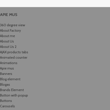
APIE MUS
360 degree view
About Factory
About me
About Us
About Us 2
AJAX products tabs
Animated counter
Animations
Apie mus
Banners
Blog element
Blogas
Brands Element
Button with popup
Buttons
Carousels