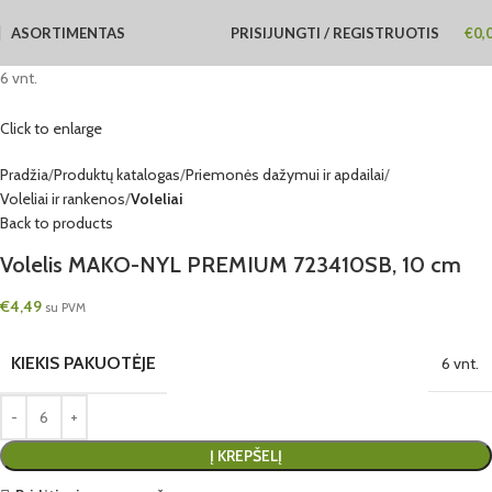
ASORTIMENTAS
PRISIJUNGTI / REGISTRUOTIS
€
0,
6 vnt.
Click to enlarge
Pradžia
Produktų katalogas
Priemonės dažymui ir apdailai
Voleliai ir rankenos
Voleliai
Back to products
Volelis MAKO-NYL PREMIUM 723410SB, 10 cm
€
4,49
su PVM
KIEKIS PAKUOTĖJE
6 vnt.
Į KREPŠELĮ