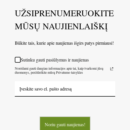
UŽSIPRENUMERUOKITE
MŪSŲ NAUJIENLAIŠKĮ
Būkite tais, kurie apie naujienas išgirs patys pirmiausi!
Sutinku gauti pasiūlymus ir naujienas
Norėdami gauti daugiau informacijos apie tai, kaip tvarkomi jūsų
duomenys, peržiūrėkite mūsų Privatumo taisykles
Noriu gauti naujienas!