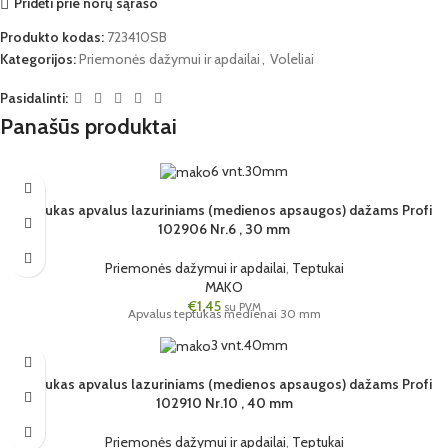
Pridėti prie norų sąrašo
Produkto kodas:
723410SB
Kategorijos:
Priemonės dažymui ir apdailai
,
Voleliai
Pasidalinti:
Panašūs produktai
6 vnt.
30mm
Teptukas apvalus lazuriniams (medienos apsaugos) dažams Profi
102906 Nr.6 , 30 mm
Priemonės dažymui ir apdailai
,
Teptukai
MAKO
€
1,45
su PVM
Apvalus teptukas medienai 30 mm
3 vnt.
40mm
Teptukas apvalus lazuriniams (medienos apsaugos) dažams Profi
102910 Nr.10 , 40 mm
Priemonės dažymui ir apdailai
,
Teptukai