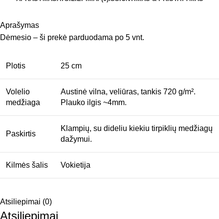
Aprašymas
Dėmesio – ši prekė parduodama po 5 vnt.
Plotis
25 cm
Volelio
Austinė vilna, veliūras, tankis 720 g/m².
medžiaga
Plauko ilgis ~4mm.
Klampių, su dideliu kiekiu tirpiklių medžiagų
Paskirtis
dažymui.
Kilmės šalis
Vokietija
Atsiliepimai (0)
Atsiliepimai