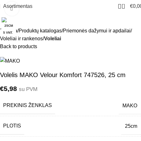
0
Asortimentas
€
0,0
Click to enlarge
25CM
Pradžia
Produktų katalogas
Priemonės dažymui ir apdailai
5 VNT.
Voleliai ir rankenos
Voleliai
Back to products
Volelis MAKO Velour Komfort 747526, 25 cm
€
5,98
su PVM
PREKINIS ŽENKLAS
MAKO
PLOTIS
25cm