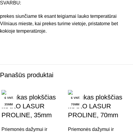
SVARBU:
prekes siunčiame tik esant teigiamai lauko temperatūrai
Vilniaus mieste, kai prekes turime vietoje, pristatome bet
kokioje temperatūroje.
Panašūs produktai
Teptukas plokščias
Teptukas plokščias
6 VNT.
6 VNT.
MAKO LASUR
MAKO LASUR
35MM
70MM
PROLINE, 35mm
PROLINE, 70mm
Priemonės dažymui ir
Priemonės dažymui ir