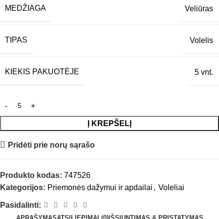
MEDŽIAGA
Veliūras
TIPAS
Volelis
KIEKIS PAKUOTĖJE
5 vnt.
Į KREPŠELĮ
Pridėti prie norų sąrašo
Produkto kodas:
747526
Kategorijos:
Priemonės dažymui ir apdailai
,
Voleliai
Pasidalinti:
APRAŠYMAS
ATSILIEPIMAI (0)
IŠSIUNTIMAS & PRISTATYMAS