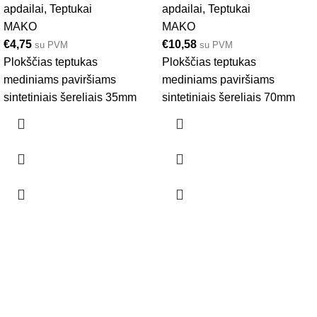
apdailai
,
Teptukai
apdailai
,
Teptukai
MAKO
MAKO
€
4,75
€
10,58
su PVM
su PVM
Plokščias teptukas
Plokščias teptukas
mediniams paviršiams
mediniams paviršiams
sintetiniais šereliais 35mm
sintetiniais šereliais 70mm