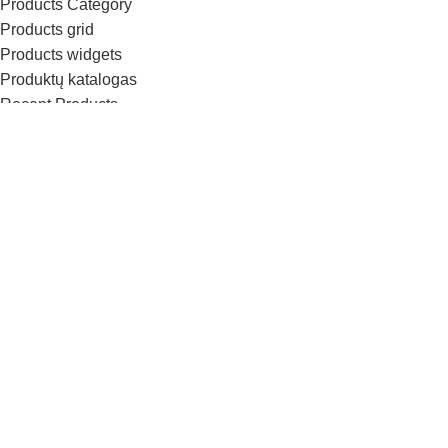
Products Category
Products grid
Products widgets
Produktų katalogas
Recent Products
Sale Products
Sample Page
Section Dividers
Single Product
Sliders
Social Buttons
Team Member
Testimonials
Timeline
Titles
Top Rated Products
Track order
Video-element