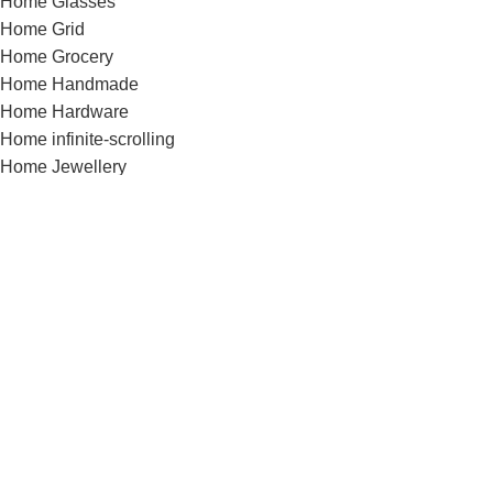
Home Glasses
Home Grid
Home Grocery
Home Handmade
Home Hardware
Home infinite-scrolling
Home Jewellery
Home landing
Home landing-gadget
Home Lingerie
Home lookbook
Home magazine
Home Marketplace
Home Medical
Home Medical-marijuana
Home Minimalism
Home Mobile-App
Home Motorcycle