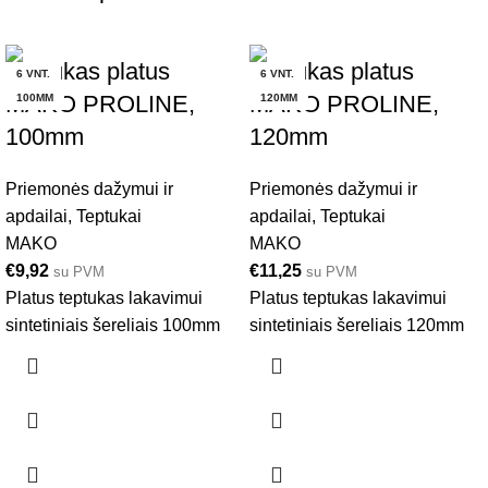
Teptukas platus
Teptukas platus
6 VNT.
6 VNT.
MAKO PROLINE,
MAKO PROLINE,
100MM
120MM
100mm
120mm
Priemonės dažymui ir
Priemonės dažymui ir
apdailai
,
Teptukai
apdailai
,
Teptukai
MAKO
MAKO
€
9,92
€
11,25
su PVM
su PVM
Platus teptukas lakavimui
Platus teptukas lakavimui
sintetiniais šereliais 100mm
sintetiniais šereliais 120mm