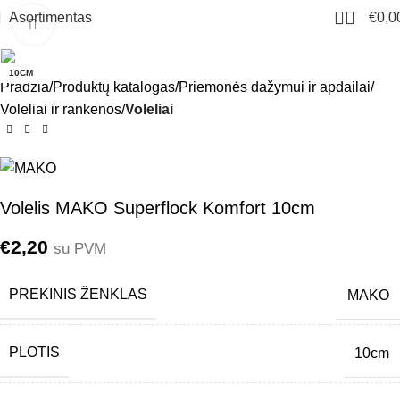
0
Asortimentas
€
0,0
Click to enlarge
10CM
Pradžia
Produktų katalogas
Priemonės dažymui ir apdailai
Voleliai ir rankenos
Voleliai
Volelis MAKO Superflock Komfort 10cm
€
2,20
su PVM
PREKINIS ŽENKLAS
MAKO
PLOTIS
10cm