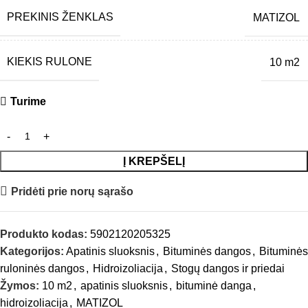
PREKINIS ŽENKLAS
MATIZOL
KIEKIS RULONE
10 m2
Turime
Į KREPŠELĮ
Pridėti prie norų sąrašo
Produkto kodas:
5902120205325
Kategorijos:
Apatinis sluoksnis
,
Bituminės dangos
,
Bituminės
ruloninės dangos
,
Hidroizoliacija
,
Stogų dangos ir priedai
Žymos:
10 m2
,
apatinis sluoksnis
,
bituminė danga
,
hidroizoliacija
,
MATIZOL