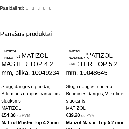
Pasidalinti:
Panašūs produktai
MATIZOL
MATIZOL
Danga MATIZOL
Danga MATIZOL
PILKA
NENURODYTA
MASTER TOP 4.2
MASTER TOP 5.2
5 M2
mm, pilka, 10049234
mm, 10048645
Stogų dangos ir priedai
,
Stogų dangos ir priedai
,
Bituminės dangos
,
Viršutinis
Bituminės dangos
,
Viršutinis
sluoksnis
sluoksnis
MATIZOL
MATIZOL
€
54,30
€
39,20
su PVM
su PVM
Matizol Master Top 4.2 mm
Matizol Master Top 5.2 mm
–