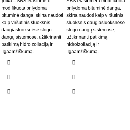
pilka
– SBS elastomeru
SBS elastomeru modifikuota
modifikuota prilydoma
prilydoma bituminė danga,
bituminė danga, skirta naudoti
skirta naudoti kaip viršutinis
kaip viršutinis sluoksnis
sluoksnis daugiasluoksnėse
daugiasluoksnėse stogo
stogo dangų sistemose,
dangų sistemose, užtikrinanti
užtikrinanti patikimą
patikimą hidroizoliaciją ir
hidroizoliaciją ir
ilgaamžiškumą.
ilgaamžiškumą.