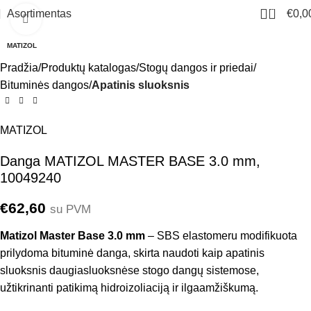
0
Asortimentas
€
0,0
Click to enlarge
MATIZOL
Pradžia
Produktų katalogas
Stogų dangos ir priedai
Bituminės dangos
Apatinis sluoksnis
MATIZOL
Danga MATIZOL MASTER BASE 3.0 mm,
10049240
€
62,60
su PVM
Matizol Master Base 3.0 mm
– SBS elastomeru modifikuota
prilydoma bituminė danga, skirta naudoti kaip apatinis
sluoksnis daugiasluoksnėse stogo dangų sistemose,
užtikrinanti patikimą hidroizoliaciją ir ilgaamžiškumą.