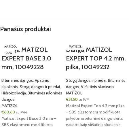
Panašūs produktai
MATIZOL
MATIZOL
Danga MATIZOL
Danga MATIZOL
10 M2
EXPERT BASE 3.0
EXPERT TOP 4.2 mm,
mm, 10049228
pilka, 10049232
Bituminės dangos
,
Apatinis
Stogų dangos ir priedai
,
Bituminės
sluoksnis
,
Stogų dangos ir priedai
,
dangos
,
Viršutinis sluoksnis
Hidroizoliacija
,
Bituminės ruloninės
MATIZOL
dangos
€
51,50
su PVM
MATIZOL
Matizol Expert Top 4.2 mm pilka
€
60,60
– SBS elastomeru modifikuota
su PVM
Matizol Expert Base 3.0 mm
–
prilydoma bituminė danga, skirta
SBS elastomeru modifikuota
naudoti kaip viršutinis sluoksnis