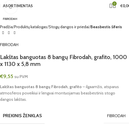
0
ASORTIMENTAS
€
0,0
Click to enlarge
FIBRODAH
Pradžia
Produktų katalogas
Stogų dangos ir priedai
Beasbestis šiferis
FIBRODAH
Lakštas banguotas 8 bangų Fibrodah, grafito, 1000
x 1130 x 5,8 mm
€
9,55
su PVM
Lakštas banguotas 8 bangų Fibrodah, grafito
– ilgaamžis, atsparus
atmosferos poveikiui ir lengvai montuojamas beasbestinis stogo
dangos lakštas.
PREKINIS ŽENKLAS
FIBRODAH