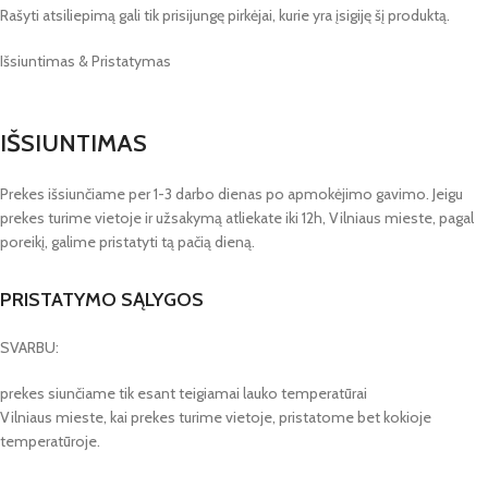
Rašyti atsiliepimą gali tik prisijungę pirkėjai, kurie yra įsigiję šį produktą.
Išsiuntimas & Pristatymas
IŠSIUNTIMAS
Prekes išsiunčiame per 1-3 darbo dienas po apmokėjimo gavimo. Jeigu
prekes turime vietoje ir užsakymą atliekate iki 12h, Vilniaus mieste, pagal
poreikį, galime pristatyti tą pačią dieną.
PRISTATYMO SĄLYGOS
SVARBU:
prekes siunčiame tik esant teigiamai lauko temperatūrai
Vilniaus mieste, kai prekes turime vietoje, pristatome bet kokioje
temperatūroje.