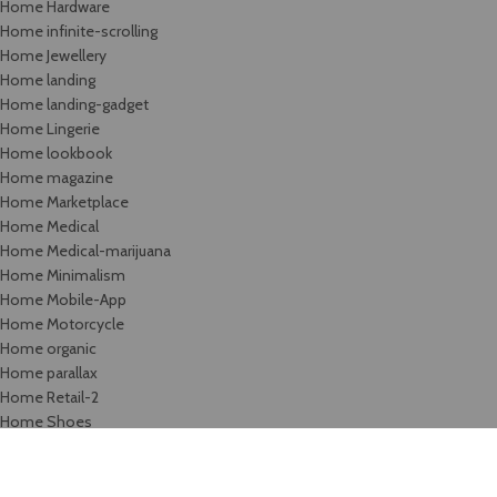
Home Hardware
Home infinite-scrolling
Home Jewellery
Home landing
Home landing-gadget
Home Lingerie
Home lookbook
Home magazine
Home Marketplace
Home Medical
Home Medical-marijuana
Home Minimalism
Home Mobile-App
Home Motorcycle
Home organic
Home parallax
Home Retail-2
Home Shoes
Home Sport
Home Sweets-bakery
Home Tools