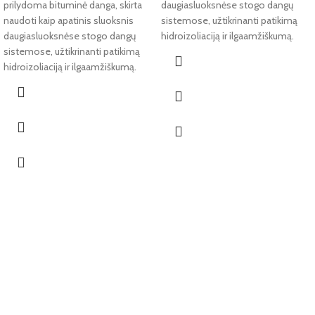
prilydoma bituminė danga, skirta
daugiasluoksnėse stogo dangų
naudoti kaip apatinis sluoksnis
sistemose, užtikrinanti patikimą
daugiasluoksnėse stogo dangų
hidroizoliaciją ir ilgaamžiškumą.
sistemose, užtikrinanti patikimą
hidroizoliaciją ir ilgaamžiškumą.