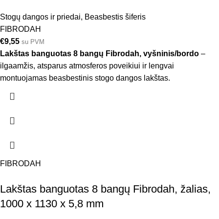
Stogų dangos ir priedai
,
Beasbestis šiferis
FIBRODAH
€
9,55
su PVM
Lakštas banguotas 8 bangų Fibrodah, vyšninis/bordo
–
ilgaamžis, atsparus atmosferos poveikiui ir lengvai
montuojamas beasbestinis stogo dangos lakštas.
FIBRODAH
Lakštas banguotas 8 bangų Fibrodah, žalias,
1000 x 1130 x 5,8 mm