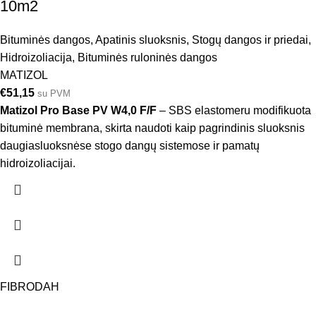
10m2
Bituminės dangos
,
Apatinis sluoksnis
,
Stogų dangos ir priedai
,
Hidroizoliacija
,
Bituminės ruloninės dangos
MATIZOL
€
51,15
su PVM
Matizol Pro Base PV W4,0 F/F
– SBS elastomeru modifikuota
bituminė membrana, skirta naudoti kaip pagrindinis sluoksnis
daugiasluoksnėse stogo dangų sistemose ir pamatų
hidroizoliacijai.
FIBRODAH