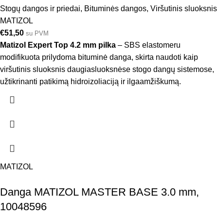
Stogų dangos ir priedai
,
Bituminės dangos
,
Viršutinis sluoksnis
MATIZOL
€
51,50
su PVM
Matizol Expert Top 4.2 mm pilka
– SBS elastomeru
modifikuota prilydoma bituminė danga, skirta naudoti kaip
viršutinis sluoksnis daugiasluoksnėse stogo dangų sistemose,
užtikrinanti patikimą hidroizoliaciją ir ilgaamžiškumą.
MATIZOL
Danga MATIZOL MASTER BASE 3.0 mm,
10048596