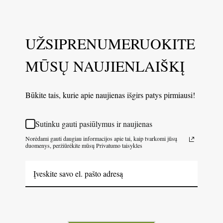
UŽSIPRENUMERUOKITE
MŪSŲ NAUJIENLAIŠKĮ
Būkite tais, kurie apie naujienas išgirs patys pirmiausi!
Sutinku gauti pasiūlymus ir naujienas
Norėdami gauti daugiau informacijos apie tai, kaip tvarkomi jūsų
duomenys, peržiūrėkite mūsų Privatumo taisykles