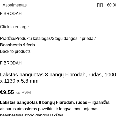
0
Asortimentas
€
0,0
FIBRODAH
Click to enlarge
Pradžia
Produktų katalogas
Stogų dangos ir priedai
Beasbestis šiferis
Back to products
FIBRODAH
Lakštas banguotas 8 bangų Fibrodah, rudas, 1000
x 1130 x 5,8 mm
€
9,55
su PVM
Lakštas banguotas 8 bangų Fibrodah, rudas
– ilgaamžis,
atsparus atmosferos poveikiui ir lengvai montuojamas
beasbestinis stogo dangos lakštas.