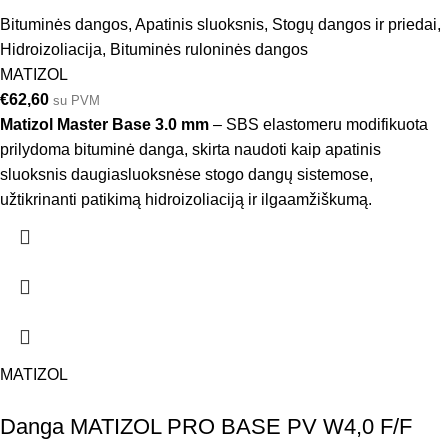
Bituminės dangos
,
Apatinis sluoksnis
,
Stogų dangos ir priedai
,
Hidroizoliacija
,
Bituminės ruloninės dangos
MATIZOL
€
62,60
su PVM
Matizol Master Base 3.0 mm
– SBS elastomeru modifikuota
prilydoma bituminė danga, skirta naudoti kaip apatinis
sluoksnis daugiasluoksnėse stogo dangų sistemose,
užtikrinanti patikimą hidroizoliaciją ir ilgaamžiškumą.
MATIZOL
Danga MATIZOL PRO BASE PV W4,0 F/F