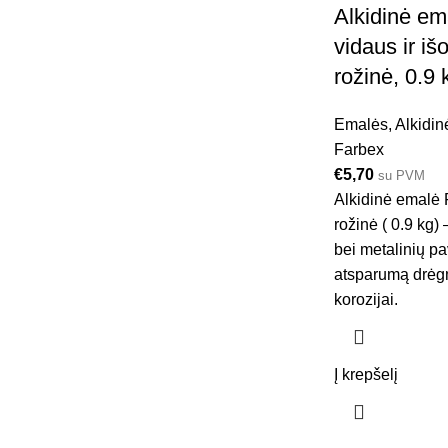
Alkidinė e
vidaus ir i
rožinė, 0.9 
Emalės
,
Alkidin
Farbex
€
5,70
su PVM
Alkidinė emalė
rožinė ( 0.9 kg) 
bei metalinių pa
atsparumą drėgm
korozijai.
Į krepšelį