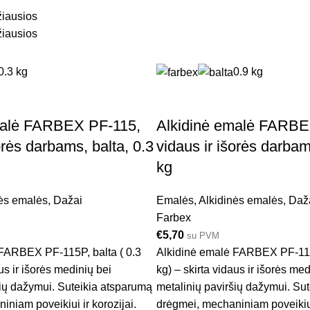
iausios
žiausios
0.3 kg
0.9 kg
malė FARBEX PF-115,
Alkidinė emalė FARBE
orės darbams, balta, 0.3
vidaus ir išorės darbam
kg
ės emalės
,
Dažai
Emalės
,
Alkidinės emalės
,
Daž
Farbex
€
5,70
su PVM
FARBEX PF-115P, balta ( 0.3
Alkidinė emalė FARBEX PF-115P
us ir išorės medinių bei
kg) – skirta vidaus ir išorės med
šių dažymui. Suteikia atsparumą
metalinių paviršių dažymui. Su
niam poveikiui ir korozijai.
drėgmei, mechaniniam poveikiui 