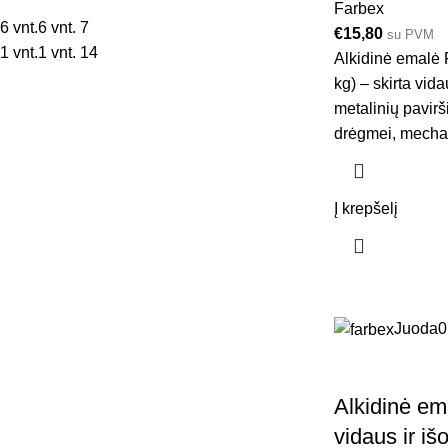
Farbex
6 vnt.
6 vnt.
7
€
15,80
su PVM
1 vnt.
1 vnt.
14
Alkidinė emalė
kg) – skirta vida
metalinių pavir
drėgmei, mechani
Į krepšelį
Juoda
0
Alkidinė e
vidaus ir i