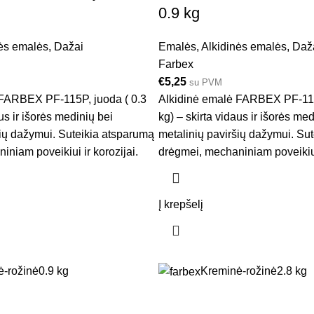
0.9 kg
ės emalės
,
Dažai
Emalės
,
Alkidinės emalės
,
Daž
Farbex
€
5,25
su PVM
 FARBEX PF-115P, juoda ( 0.3
Alkidinė emalė FARBEX PF-115
us ir išorės medinių bei
kg) – skirta vidaus ir išorės med
šių dažymui. Suteikia atsparumą
metalinių paviršių dažymui. Su
niam poveikiui ir korozijai.
drėgmei, mechaniniam poveikiui 
Į krepšelį
-rožinė
0.9 kg
Kreminė-rožinė
2.8 kg