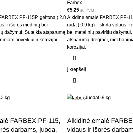
Farbex
€
5,25
su PVM
 FARBEX PF-115P, geltona ( 2.8
Alkidinė emalė FARBEX PF-115
us ir išorės medinių bei
ruda ( 0.9 kg) – skirta vidaus ir
šių dažymui. Suteikia atsparumą
bei metalinių paviršių dažymui.
niam poveikiui ir korozijai.
atsparumą drėgmei, mechaninia
korozijai.
Į krepšelį
.3 kg
Juoda
0.9 kg
malė FARBEX PF-115,
Alkidinė emalė FARBE
šorės darbams, juoda,
vidaus ir išorės darbam