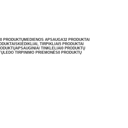
0 PRODUKTŲ
MEDIENOS APSAUGA
32 PRODUKTAI
ODUKTAI
SKIEDIKLIAI, TIRPIKLIAI
5 PRODUKTAI
RODUKTŲ
APSAUGINIAI TINKLELIAI
0 PRODUKTŲ
TŲ
LEDO TIRPINIMO PRIEMONĖS
0 PRODUKTŲ