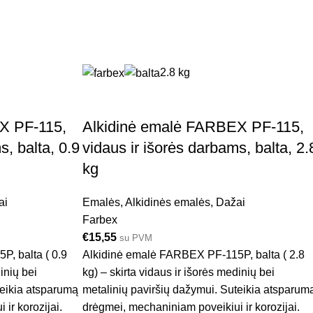
2.8 kg
X PF-115,
Alkidinė emalė FARBEX PF-115,
s, balta, 0.9
vidaus ir išorės darbams, balta, 2.
kg
ai
Emalės
,
Alkidinės emalės
,
Dažai
Farbex
€
15,55
su PVM
, balta ( 0.9
Alkidinė emalė FARBEX PF-115P, balta ( 2.8
inių bei
kg) – skirta vidaus ir išorės medinių bei
teikia atsparumą
metalinių paviršių dažymui. Suteikia atsparum
ir korozijai.
drėgmei, mechaniniam poveikiui ir korozijai.