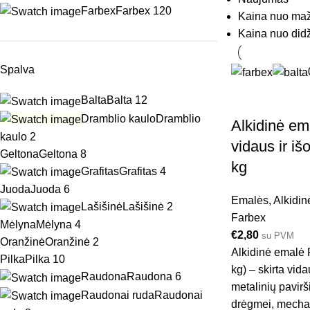
Farbex
Farbex
120
Kaina nuo maž
Kaina nuo did
Spalva
Balta
Balta
12
Dramblio kaulo
Dramblio
Alkidinė e
kaulo
2
vidaus ir iš
Geltona
Geltona
8
kg
Grafitas
Grafitas
4
Juoda
Juoda
6
Emalės
,
Alkidin
Lašišinė
Lašišinė
2
Farbex
Mėlyna
Mėlyna
4
€
2,80
su PVM
Oranžinė
Oranžinė
2
Alkidinė emalė 
Pilka
Pilka
10
kg) – skirta vida
Raudona
Raudona
6
metalinių pavir
Raudonai ruda
Raudonai
drėgmei, mechani