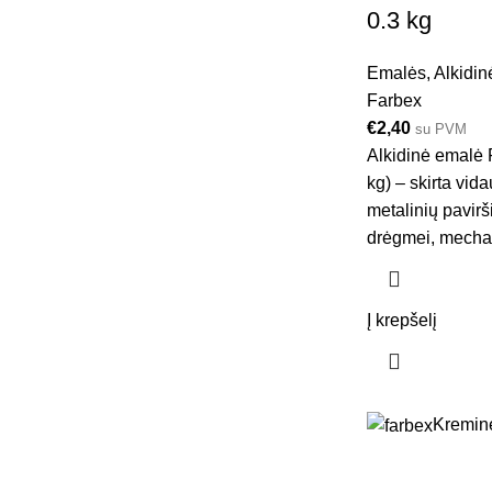
0.3 kg
Emalės
,
Alkidin
Farbex
€
2,40
su PVM
Alkidinė emalė
kg) – skirta vida
metalinių pavir
drėgmei, mechani
Į krepšelį
Kreminė