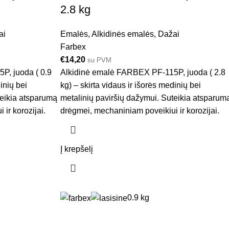
2.8 kg
ai
Emalės
,
Alkidinės emalės
,
Dažai
Farbex
€
14,20
su PVM
P, juoda ( 0.9
Alkidinė emalė FARBEX PF-115P, juoda ( 2.8
inių bei
kg) – skirta vidaus ir išorės medinių bei
teikia atsparumą
metalinių paviršių dažymui. Suteikia atsparum
ir korozijai.
drėgmei, mechaniniam poveikiui ir korozijai.
Į krepšelį
0.9 kg