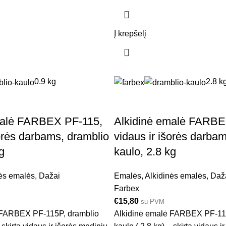
Į krepšelį
0.9 kg
2.8 k
malė FARBEX PF-115,
Alkidinė emalė FARBE
šorės darbams, dramblio
vidaus ir išorės darba
g
kaulo, 2.8 kg
ės emalės
,
Dažai
Emalės
,
Alkidinės emalės
,
Daž
Farbex
€
15,80
su PVM
 FARBEX PF-115P, dramblio
Alkidinė emalė FARBEX PF-11