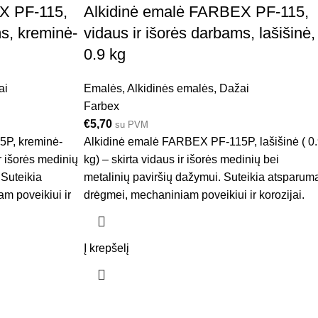
X PF-115,
Alkidinė emalė FARBEX PF-115,
ms, kreminė-
vidaus ir išorės darbams, lašišinė,
0.9 kg
ai
Emalės
,
Alkidinės emalės
,
Dažai
Farbex
€
5,70
su PVM
5P, kreminė-
Alkidinė emalė FARBEX PF-115P, lašišinė ( 0
ir išorės medinių
kg) – skirta vidaus ir išorės medinių bei
 Suteikia
metalinių paviršių dažymui. Suteikia atsparum
m poveikiui ir
drėgmei, mechaniniam poveikiui ir korozijai.
Į krepšelį