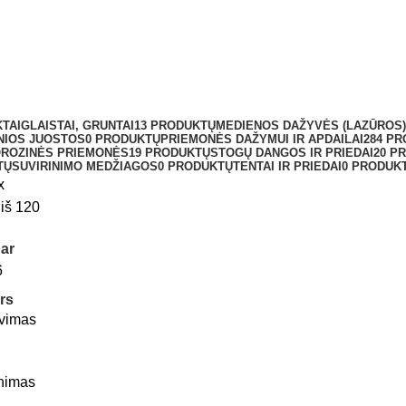
TAI
GLAISTAI, GRUNTAI
13 PRODUKTŲ
MEDIENOS DAŽYVĖS (LAZŪROS)
NIOS JUOSTOS
0 PRODUKTŲ
PRIEMONĖS DAŽYMUI IR APDAILAI
284 PR
OROZINĖS PRIEMONĖS
19 PRODUKTŲ
STOGŲ DANGOS IR PRIEDAI
20 P
TŲ
SUVIRINIMO MEDŽIAGOS
0 PRODUKTŲ
TENTAI IR PRIEDAI
0 PRODUK
x
iš 120
ar
6
ers
avimas
inimas