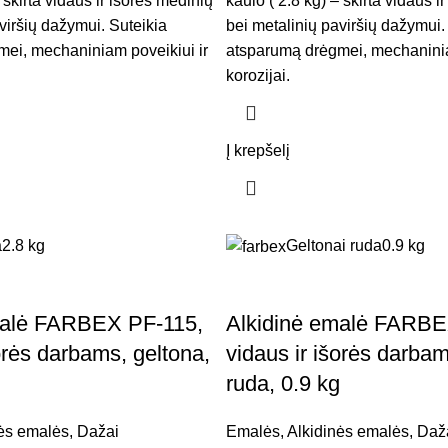
 skirta vidaus ir išorės medinių
kaulo ( 2.8 kg) – skirta vidaus i
viršių dažymui. Suteikia
bei metalinių paviršių dažymui.
ei, mechaniniam poveikiui ir
atsparumą drėgmei, mechaninia
korozijai.
Į krepšelį
a
2.8 kg
Geltonai ruda
0.9 kg
malė FARBEX PF-115,
Alkidinė emalė FARBE
orės darbams, geltona,
vidaus ir išorės darbam
ruda, 0.9 kg
ės emalės
,
Dažai
Emalės
,
Alkidinės emalės
,
Daž