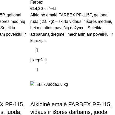
Farbex
€
14,20
su PVM
P, geltonai
Alkidinė emalė FARBEX PF-115P, geltonai
 išorės medinių
ruda ( 2.8 kg) – skirta vidaus ir išorės medinių
 Suteikia
bei metalinių paviršių dažymui. Suteikia
m poveikiui ir
atsparumą drėgmei, mechaniniam poveikiui ir
korozijai.
Į krepšelį
Juoda
2.8 kg
X PF-115,
Alkidinė emalė FARBEX PF-115,
s, juoda,
vidaus ir išorės darbams, juoda,