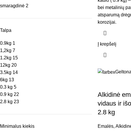
kaulo ( 0.9 kg) –
smaragdinė
2
bei metalinių pa
atsparumą drėgm
korozijai.
Talpa
0.9kg
1
Į krepšelį
1,2kg
7
1.2kg
15
12kg
20
Gelton
3.5kg
14
6kg
13
0.3 kg
5
Alkidinė e
0.9 kg
22
2.8 kg
23
vidaus ir iš
2.8 kg
Minimalus kiekis
Emalės
,
Alkidin