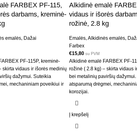
malė FARBEX PF-115,
Alkidinė emalė FARBE
šorės darbams, kreminė-
vidaus ir išorės darba
kg
rožinė, 2.8 kg
ės emalės
,
Dažai
Emalės
,
Alkidinės emalės
,
Daž
Farbex
€
15,80
su PVM
 FARBEX PF-115P, kreminė-
Alkidinė emalė FARBEX PF-11
– skirta vidaus ir išorės medinių
rožinė ( 2.8 kg) – skirta vidaus 
viršių dažymui. Suteikia
bei metalinių paviršių dažymui.
ei, mechaniniam poveikiui ir
atsparumą drėgmei, mechaninia
korozijai.
Į krepšelį