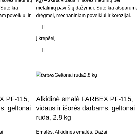
r išorės medinių
kg) – skirta vidaus ir išorės medinių bei
 Suteikia
metalinių paviršių dažymui. Suteikia atsparum
m poveikiui ir
drėgmei, mechaniniam poveikiui ir korozijai.
Į krepšelį
Geltonai ruda
2.8 kg
X PF-115,
Alkidinė emalė FARBEX PF-115,
s, geltonai
vidaus ir išorės darbams, geltonai
ruda, 2.8 kg
ai
Emalės
,
Alkidinės emalės
,
Dažai