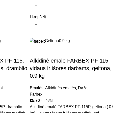
Į krepšelį
g
Geltona
0.9 kg
X PF-115,
Alkidinė emalė FARBEX PF-115,
ms, dramblio
vidaus ir išorės darbams, geltona,
0.9 kg
ai
Emalės
,
Alkidinės emalės
,
Dažai
Farbex
€
5,70
su PVM
5P, dramblio
Alkidinė emalė FARBEX PF-115P, geltona ( 0.