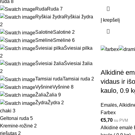
ruda
8
Ruda
Ruda
7
Ryškiai žydra
Ryškiai žydra
Į krepšelį
2
Salotinė
Salotinė
2
Smėlinė
Smėlinė
6
Šviesiai pilka
Šviesiai pilka
2
Šviesiai žalia
Šviesiai žalia
Alkidinė e
2
Tamsiai ruda
Tamsiai ruda
2
vidaus ir i
Vyšninė
Vyšninė
8
kaulo, 0.9 k
Žalia
Žalia
9
Žydra
Žydra
2
Emalės
,
Alkidin
chaki
3
Farbex
Geltonai ruda
5
€
5,70
su PVM
Kreminė-rožinė
2
Alkidinė emalė
riešutas
2