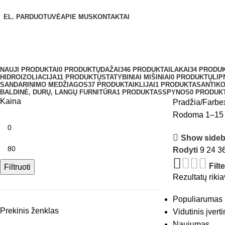
Naršyti kategorijas
EL. PARDUOTUVĖ
APIE MUS
KONTAKTAI
Farbex
Meniu
NAUJI PRODUKTAI
0 PRODUKTŲ
DAŽAI
346 PRODUKTAI
LAKAI
34 PRODUK
HIDROIZOLIACIJA
11 PRODUKTŲ
STATYBINIAI MIŠINIAI
0 PRODUKTŲ
LIP
SANDARINIMO MEDŽIAGOS
37 PRODUKTAI
KLIJAI
1 PRODUKTAS
ANTIK
BALDINĖ, DURŲ, LANGŲ FURNITŪRA
1 PRODUKTAS
SPYNOS
0 PRODUK
Kaina
Pradžia
Farbe
Rodoma 1–15 
Show sideb
Rodyti
9
24
3
Filt
Filtruoti
Rezultatų riki
Populiarumas
Prekinis ženklas
Vidutinis įvert
Naujumas