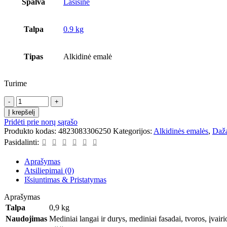
Spalva
Lašišinė
Talpa
0.9 kg
Tipas
Alkidinė emalė
Turime
produkto
kiekis:
Į krepšelį
Alkidinė
Pridėti prie norų sąrašo
emalė
Produkto kodas:
4823083306250
Kategorijos:
Alkidinės emalės
,
Daž
FARBEX
Pasidalinti:
PF-
115,
Aprašymas
vidaus
Atsiliepimai (0)
ir
Išsiuntimas & Pristatymas
išorės
darbams,
Aprašymas
lašišinė,
Talpa
0,9 kg
0.9
Naudojimas
kg
Mediniai langai ir durys, mediniai fasadai, tvoros, įvairi