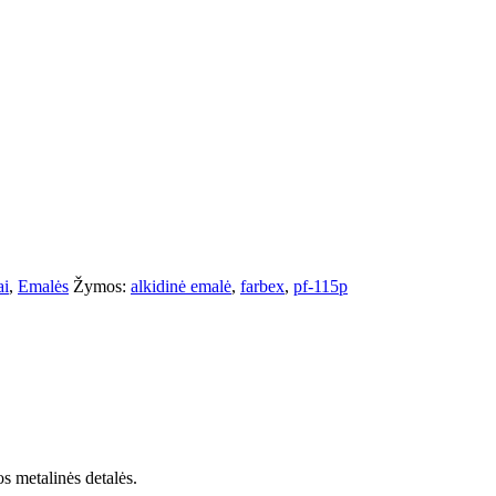
ai
,
Emalės
Žymos:
alkidinė emalė
,
farbex
,
pf-115p
os metalinės detalės.