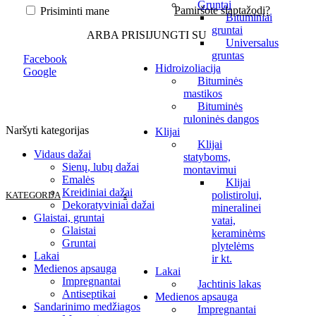
Gruntai
Pamiršote slaptažodį?
Prisiminti mane
Bituminiai
gruntai
ARBA PRISIJUNGTI SU
Universalus
gruntas
Facebook
Hidroizoliacija
Google
Bituminės
mastikos
Bituminės
ruloninės dangos
Naršyti kategorijas
Klijai
Klijai
Vidaus dažai
statyboms,
Sienų, lubų dažai
montavimui
Emalės
Klijai
Kreidiniai dažai
polistirolui,
KATEGORIJA
Dekoratyviniai dažai
mineralinei
Glaistai, gruntai
vatai,
Glaistai
keraminėms
Gruntai
plytelėms
Lakai
ir kt.
Medienos apsauga
Lakai
Impregnantai
Jachtinis lakas
Antiseptikai
Medienos apsauga
Sandarinimo medžiagos
Impregnantai