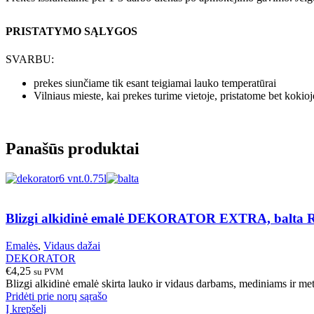
PRISTATYMO SĄLYGOS
SVARBU:
prekes siunčiame tik esant teigiamai lauko temperatūrai
Vilniaus mieste, kai prekes turime vietoje, pristatome bet kokio
Panašūs produktai
6 vnt.
0.75l
Blizgi alkidinė emalė DEKORATOR EXTRA, balta R
Emalės
,
Vidaus dažai
DEKORATOR
€
4,25
su PVM
Blizgi alkidinė emalė skirta lauko ir vidaus darbams, mediniams ir me
Pridėti prie norų sąrašo
Į krepšelį