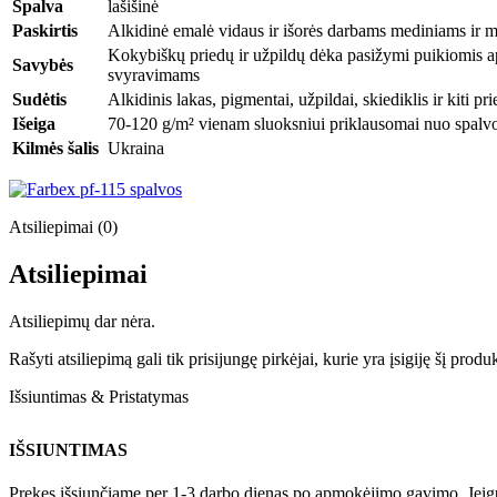
Spalva
lašišinė
Paskirtis
Alkidinė emalė vidaus ir išorės darbams mediniams ir me
Kokybiškų priedų ir užpildų dėka pasižymi puikiomis a
Savybės
svyravimams
Sudėtis
Alkidinis lakas, pigmentai, užpildai, skiediklis ir kiti pri
Išeiga
70-120 g/m² vienam sluoksniui priklausomai nuo spalvos
Kilmės šalis
Ukraina
Atsiliepimai (0)
Atsiliepimai
Atsiliepimų dar nėra.
Rašyti atsiliepimą gali tik prisijungę pirkėjai, kurie yra įsigiję šį produ
Išsiuntimas & Pristatymas
IŠSIUNTIMAS
Prekes išsiunčiame per 1-3 darbo dienas po apmokėjimo gavimo. Jeigu pr