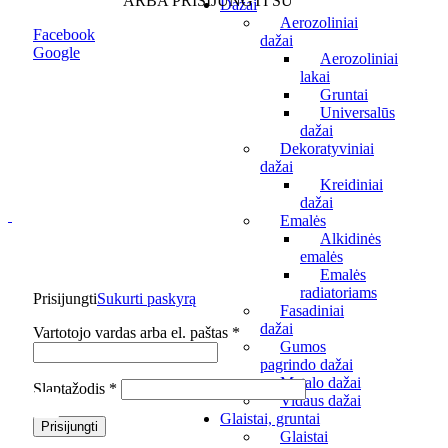
ARBA PRISIJUNGTI SU
Dažai
Aerozoliniai
Facebook
dažai
Google
Aerozoliniai
lakai
Gruntai
Universalūs
dažai
Dekoratyviniai
dažai
Kreidiniai
dažai
Emalės
Alkidinės
emalės
Emalės
radiatoriams
Prisijungti
Sukurti paskyrą
Fasadiniai
dažai
Privalomas
Vartotojo vardas arba el. paštas
*
Gumos
pagrindo dažai
Metalo dažai
Privalomas
Slaptažodis
*
Vidaus dažai
Glaistai, gruntai
Prisijungti
Glaistai