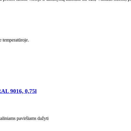
je temperatūroje.
AL 9016, 0,75l
taliniams paviršiams dažyti