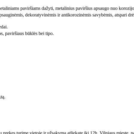
taliniams paviršiams dažyti, metalinius paviršius apsaugo nuo korozijo
psauginėmis, dekoratyvinėmis ir antikorozinėmis savybėmis, atspari dr
edai.
, paviršiaus būklės bei tipo.
ktą.
ekes turime vietoje ir užsakymą atliekate iki 12h, Vilniaus mieste, paga