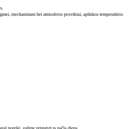
s.
ėgmei, mechaniniam bei atmosferos poveikiui, aplinkos temperatūros
l poreikį, galime pristatyti tą pačią dieną.