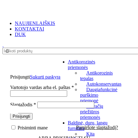
NEMOKAMAS PRISTATYMAS UŽSAKYMAMS NUO €250
NAUJIENLAIŠKIS
KONTAKTAI
DUK
Antikorozinės
priemonės
Antikorozinis
Prisijungti
Sukurti paskyrą
tepalas
Autokonservantas
Privalomas
Vartotojo vardas arba el. paštas
*
Daugiafunkcinė
purškimo
priemonė
Privalomas
Slaptažodis
*
Dviračių
priežiūros
Prisijungti
priemonės
Baldinė, durų, langų
Pamiršote slaptažodį?
Prisiminti mane
furnitūra
Kita