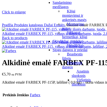
Sandarinimo
medžiagos
Klijai
Click to enlarge
montavimui ir
ankerinės masės
Montavimo
Pradžia
Produktų katalogas
Dažai
Emalės
Alkidinė emalė FARBEX PF-1
putos
Silikonai,
Alkidinė emalė FARBEX PF-115, vidaus ir išorės darbams, juoda, 2
hermetikai, klijai
Back to products
Skiedikliai, tirpikliai
Skiedikliai
Alkidinė emalė FARBEX PF-115, vidaus ir išorės darbams, lašišinė, 
Stogų dangos ir priedai
Beasbestis
šiferis
Alkidinė emalė FARBEX PF-115, v
Bituminės
dangos
Apatinis
€
5,70
su PVM
sluoksnis
Viršutinis
Alkidinė emalė FARBEX PF-115P, lašišinė ( 0.9 kg) – skirta vidaus ir
sluoksnis
Prekinis ženklas
Farbex