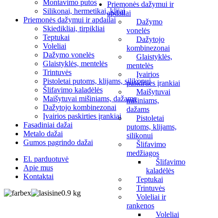
Montavimo putos
Priemonės dažymui ir
Silikonai, hermetikai, klijai
apdailai
Priemonės dažymui ir apdailai
Dažymo
Skiedikliai, tirpikliai
vonelės
Teptukai
Dažytojo
Voleliai
kombinezonai
Dažymo vonelės
Glaistyklės,
Glaistyklės, mentelės
mentelės
Trintuvės
Įvairios
Pistoletai putoms, klijams, silikonui
paskirties įrankiai
Šlifavimo kaladėlės
Maišytuvai
Maišytuvai mišiniams, dažams
mišiniams,
Dažytojo kombinezonai
dažams
Įvairios paskirties įrankiai
Pistoletai
Fasadiniai dažai
putoms, klijams,
Metalo dažai
silikonui
Gumos pagrindo dažai
Šlifavimo
medžiagos
El. parduotuvė
Šlifavimo
Apie mus
kaladėlės
Kontaktai
Teptukai
Trintuvės
0.9 kg
Voleliai ir
rankenos
Voleliai