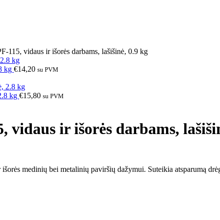
15, vidaus ir išorės darbams, lašišinė, 0.9 kg
.8 kg
€
14,20
su PVM
2.8 kg
€
15,80
su PVM
idaus ir išorės darbams, lašišin
 išorės medinių bei metalinių paviršių dažymui. Suteikia atsparumą drė