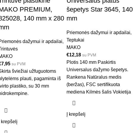
Trintuvė plastikinė
Universalus platus
MAKO PREMIUM,
šepetys Star 3645, 140
825028, 140 mm x 280
mm
mm
Priemonės dažymui ir apdailai
,
Teptukai
Priemonės dažymui ir apdailai
,
MAKO
Trintuvės
€
12,18
su PVM
MAKO
Plotis 140 mm Paskirtis
€
7,95
su PVM
Universalus dažymo šepetys.
Skirta šviežiai užfuguotoms
Rankena Natūralus medis
plytelėms plauti, pagaminta iš
(beržas), FSC sertifikuota
tvirto plastiko, su 30 mm
mediena Kilmės šalis Vokietija
hidrokempine.
Į krepšelį
Į krepšelį