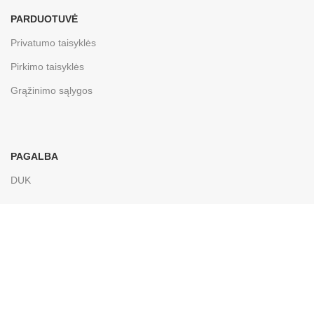
PARDUOTUVĖ
Privatumo taisyklės
Pirkimo taisyklės
Grąžinimo sąlygos
PAGALBA
DUK
Apie mus
Bengus, UAB
2020-2025 Be
Bengus, UAB
sutikimo draudžiama kopijuoti ir
platinti svetainėje esančią informaciją.