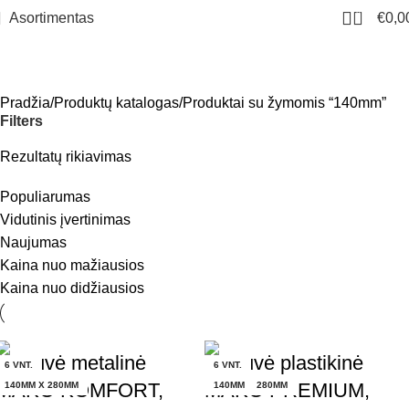
0
Asortimentas
€
0,0
140mm
Meniu
Pradžia
Produktų katalogas
Produktai su žymomis “140mm”
Filters
Rezultatų rikiavimas
Populiarumas
Vidutinis įvertinimas
Naujumas
Kaina nuo mažiausios
Kaina nuo didžiausios
Trintuvė metalinė
Trintuvė plastikinė
6 VNT.
6 VNT.
6 VNT.
6 VNT.
MAKO KOMFORT,
MAKO PREMIUM,
140 X 280MM
140MM X 280MM
140MM X 280MM
140MM