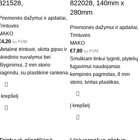
821528,
822028, 140mm x
280mm
Priemonės dažymui ir apdailai
,
Trintuvės
Priemonės dažymui ir apdailai
,
MAKO
Trintuvės
€
4,20
su PVM
MAKO
Metalinė trintuvė, skirta gipso ir
€
7,80
su PVM
skiedinio nuvalymui bei
Smulkiam tinkui lyginti, plytelių
išlyginimui, 2 mm storio
fugavimui naudojamas
pagrindu, su plastikinė rankena.
kempinės pagrindas, 8 mm
storio, tvirtas plastikas.
Į krepšelį
Į krepšelį