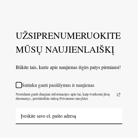
UŽSIPRENUMERUOKITE
MŪSŲ NAUJIENLAIŠKĮ
Būkite tais, kurie apie naujienas išgirs patys pirmiausi!
Sutinku gauti pasiūlymus ir naujienas
Norėdami gauti daugiau informacijos apie tai, kaip tvarkomi jūsų
duomenys, peržiūrėkite mūsų Privatumo taisykles