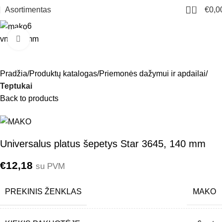
0
Asortimentas
€
0,0
6
vnt.
140mm
Click to enlarge
Pradžia
Produktų katalogas
Priemonės dažymui ir apdailai
Teptukai
Back to products
Universalus platus šepetys Star 3645, 140 mm
€
12,18
su PVM
PREKINIS ŽENKLAS
MAKO