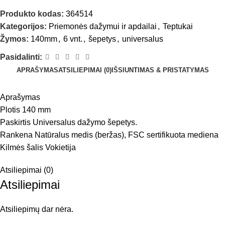
Produkto kodas:
364514
Kategorijos:
Priemonės dažymui ir apdailai
,
Teptukai
Žymos:
140mm
,
6 vnt.
,
šepetys
,
universalus
Pasidalinti:
APRAŠYMAS
ATSILIEPIMAI (0)
IŠSIUNTIMAS & PRISTATYMAS
Aprašymas
Plotis 140 mm
Paskirtis Universalus dažymo šepetys.
Rankena Natūralus medis (beržas), FSC sertifikuota mediena
Kilmės šalis Vokietija
Atsiliepimai (0)
Atsiliepimai
Atsiliepimų dar nėra.