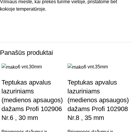
Vilniaus mieste, kai prekes turime vietoje, pristatome bet
kokioje temperatūroje.
Panašūs produktai
6 vnt.
30mm
6 vnt.
35mm
Teptukas apvalus
Teptukas apvalus
lazuriniams
lazuriniams
(medienos apsaugos)
(medienos apsaugos)
dažams Profi 102906
dažams Profi 102908
Nr.6 , 30 mm
Nr.8 , 35 mm
Priemonės dažymui ir
Priemonės dažymui ir