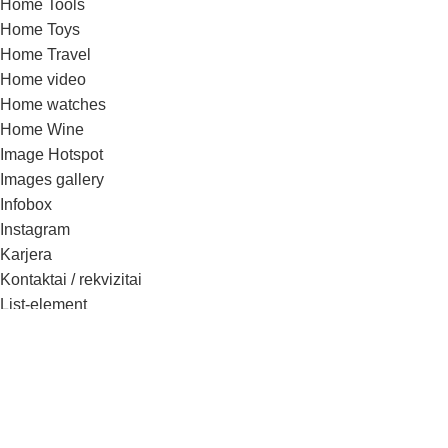
Home Tools
Home Toys
Home Travel
Home video
Home watches
Home Wine
Image Hotspot
Images gallery
Infobox
Instagram
Karjera
Kontaktai / rekvizitai
List-element
Maintenance
Maintenance 2
Maintenance 3
Menu price
Our team