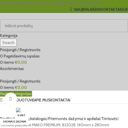
NEMOKAMAS PRISTATYMAS UŽSAKYMAMS NUO €250
NAUJIENLAIŠKIS
KONTAKTAI
DUK
Kategorija
Search
Prisijungti / Registruotis
0
Pageidavimų sąrašas
0
items
€
0,00
Asortimentas
Prisijungti / Registruotis
0
items
€
0,00
Naršyti kategorijas
Click to enlarge
EL. PARDUOTUVĖ
APIE MUS
KONTAKTAI
6 VNT.
Pradžia
Produktų katalogas
Priemonės dažymui ir apdailai
Trintuvės
140MM X 280MM
Trintuvė plastikinė MAKO PREMIUM, 822028, 140mm x 280mm