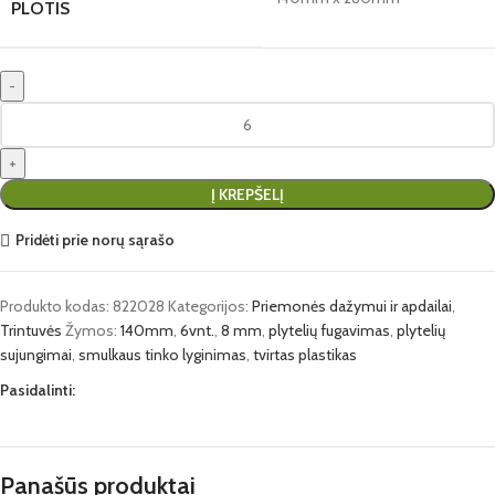
PLOTIS
Į KREPŠELĮ
Pridėti prie norų sąrašo
Produkto kodas:
822028
Kategorijos:
Priemonės dažymui ir apdailai
,
Trintuvės
Žymos:
140mm
,
6vnt.
,
8 mm
,
plytelių fugavimas
,
plytelių
sujungimai
,
smulkaus tinko lyginimas
,
tvirtas plastikas
Pasidalinti:
Panašūs produktai