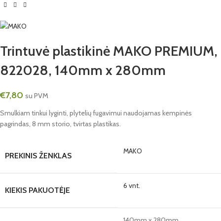
Trintuvė plastikinė MAKO PREMIUM,
822028, 140mm x 280mm
€
7,80
su PVM
Smulkiam tinkui lyginti, plytelių fugavimui naudojamas kempinės
pagrindas, 8 mm storio, tvirtas plastikas.
MAKO
PREKINIS ŽENKLAS
6 vnt.
KIEKIS PAKUOTĖJE
140mm x 280mm