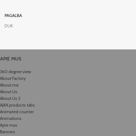
PAGALBA
DUK
APIE MUS
360 degree view
About Factory
About me
About Us
About Us 2
AJAX products tabs
Animated counter
Animations
Apie mus
Banners