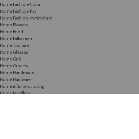
Home Fashion-Color
Home Fashion-flat
Home Fashion-minimalism
Home Flowers
Home Food
Home Fullscreen
Home furniture
Home Glasses
Home Grid
Home Grocery
Home Handmade
Home Hardware
Home infinite-scrolling
Home Jewellery
Home landing
Home landing-gadget
Home Lingerie
Home lookbook
Home magazine
Home Marketplace