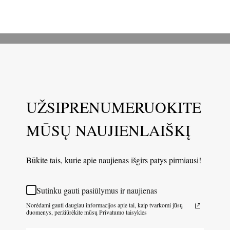
UŽSIPRENUMERUOKITE
MŪSŲ NAUJIENLAIŠKĮ
Būkite tais, kurie apie naujienas išgirs patys pirmiausi!
Sutinku gauti pasiūlymus ir naujienas
Norėdami gauti daugiau informacijos apie tai, kaip tvarkomi jūsų
duomenys, peržiūrėkite mūsų Privatumo taisykles