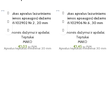
Teptukas apvalus lazuriniams
Teptukas apvalus lazuriniams
6 VNT.
6 VNT.
(medienos apsaugos) dažams
(medienos apsaugos) dažams
20MM
Profi 102902 Nr.2 , 20 mm
30MM
Profi 102906 Nr.6 , 30 mm
Priemonės dažymui ir apdailai
,
Priemonės dažymui ir apdailai
,
Teptukai
Teptukai
MAKO
MAKO
€
1,03
€
1,45
su PVM
su PVM
Apvalus teptukas medienai 20 mm
Apvalus teptukas medienai 30 mm