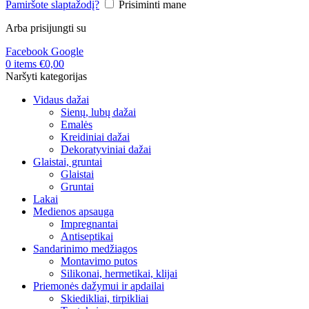
Pamiršote slaptažodį?
Prisiminti mane
Arba prisijungti su
Facebook
Google
0
items
€
0,00
Naršyti kategorijas
Vidaus dažai
Sienų, lubų dažai
Emalės
Kreidiniai dažai
Dekoratyviniai dažai
Glaistai, gruntai
Glaistai
Gruntai
Lakai
Medienos apsauga
Impregnantai
Antiseptikai
Sandarinimo medžiagos
Montavimo putos
Silikonai, hermetikai, klijai
Priemonės dažymui ir apdailai
Skiedikliai, tirpikliai