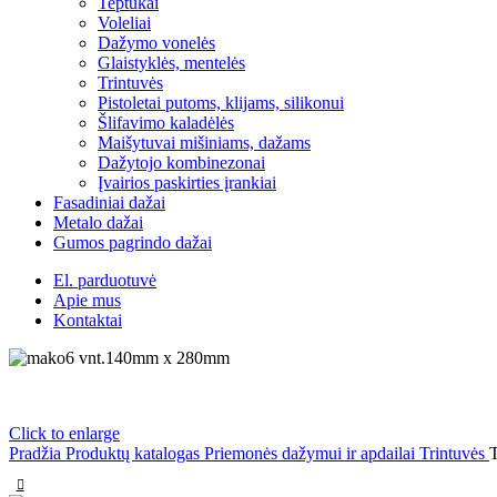
Teptukai
Voleliai
Dažymo vonelės
Glaistyklės, mentelės
Trintuvės
Pistoletai putoms, klijams, silikonui
Šlifavimo kaladėlės
Maišytuvai mišiniams, dažams
Dažytojo kombinezonai
Įvairios paskirties įrankiai
Fasadiniai dažai
Metalo dažai
Gumos pagrindo dažai
El. parduotuvė
Apie mus
Kontaktai
6 vnt.
140mm x 280mm
Click to enlarge
Pradžia
Produktų katalogas
Priemonės dažymui ir apdailai
Trintuvės