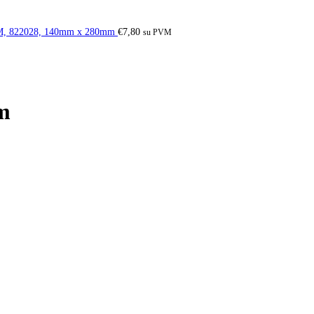
UM, 822028, 140mm x 280mm
€
7,80
su PVM
m