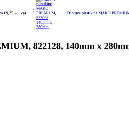
0mm
€
9,35
Trintuvė plastikinė MAKO PREMI
su PVM
REMIUM, 822128, 140mm x 280m