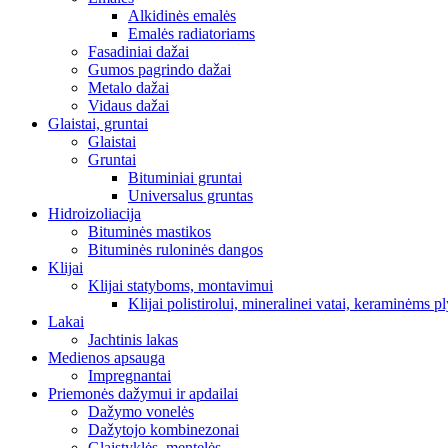
Alkidinės emalės
Emalės radiatoriams
Fasadiniai dažai
Gumos pagrindo dažai
Metalo dažai
Vidaus dažai
Glaistai, gruntai
Glaistai
Gruntai
Bituminiai gruntai
Universalus gruntas
Hidroizoliacija
Bituminės mastikos
Bituminės ruloninės dangos
Klijai
Klijai statyboms, montavimui
Klijai polistirolui, mineralinei vatai, keraminėms pl
Lakai
Jachtinis lakas
Medienos apsauga
Impregnantai
Priemonės dažymui ir apdailai
Dažymo vonelės
Dažytojo kombinezonai
Glaistyklės, mentelės