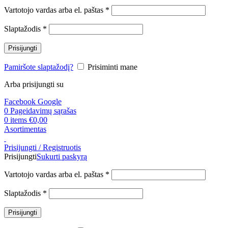
Privalomas
Vartotojo vardas arba el. paštas
*
Privalomas
Slaptažodis
*
Prisijungti
Pamiršote slaptažodį?
Prisiminti mane
Arba prisijungti su
Facebook
Google
0
Pageidavimų sąrašas
0
items
€
0,00
Asortimentas
Prisijungti / Registruotis
Prisijungti
Sukurti paskyrą
Privalomas
Vartotojo vardas arba el. paštas
*
Privalomas
Slaptažodis
*
Prisijungti