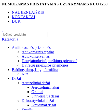
NEMOKAMAS PRISTATYMAS UŽSAKYMAMS NUO €250
NAUJIENLAIŠKIS
KONTAKTAI
DUK
Kategorija
Antikorozinės priemonės
Antikorozinis tepalas
Autokonservantas
Daugiafunkcinė purškimo priemonė
Dviračių priežiūros priemonės
Baldinė, durų, langų furnitūra
Kita
Dažai
Aerozoliniai dažai
Aerozoliniai lakai
Gruntai
Universalūs dažai
Dekoratyviniai dažai
Kreidiniai dažai
Emalės