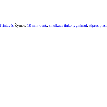
Trintuvės
Žymos:
18 mm
,
6vnt.
,
smulkaus tinko lyginimui
,
stiprus plast