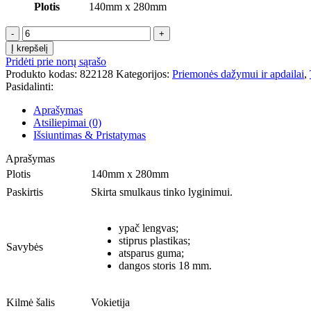
Plotis
140mm x 280mm
produkto
kiekis:
Į krepšelį
Trintuvė
Pridėti prie norų sąrašo
plastikinė
Produkto kodas:
822128
Kategorijos:
Priemonės dažymui ir apdailai
,
MAKO
Pasidalinti:
PREMIUM,
822128,
Aprašymas
140mm
Atsiliepimai (0)
x
Išsiuntimas & Pristatymas
280mm
Aprašymas
Plotis
140mm x 280mm
Paskirtis
Skirta smulkaus tinko lyginimui.
ypač lengvas;
stiprus plastikas;
Savybės
atsparus guma;
dangos storis 18 mm.
Kilmė šalis
Vokietija