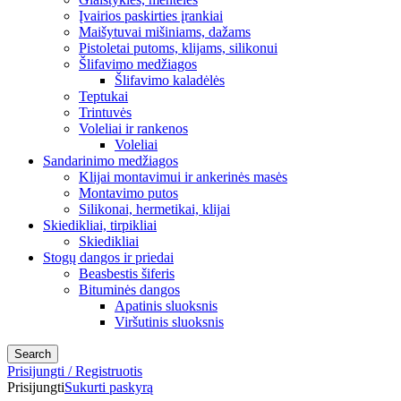
Įvairios paskirties įrankiai
Maišytuvai mišiniams, dažams
Pistoletai putoms, klijams, silikonui
Šlifavimo medžiagos
Šlifavimo kaladėlės
Teptukai
Trintuvės
Voleliai ir rankenos
Voleliai
Sandarinimo medžiagos
Klijai montavimui ir ankerinės masės
Montavimo putos
Silikonai, hermetikai, klijai
Skiedikliai, tirpikliai
Skiedikliai
Stogų dangos ir priedai
Beasbestis šiferis
Bituminės dangos
Apatinis sluoksnis
Viršutinis sluoksnis
Search
Prisijungti / Registruotis
Prisijungti
Sukurti paskyrą