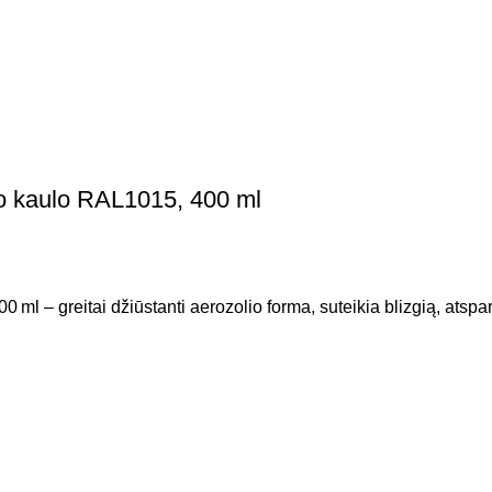
o kaulo RAL1015, 400 ml
l – greitai džiūstanti aerozolio forma, suteikia blizgią, atspar