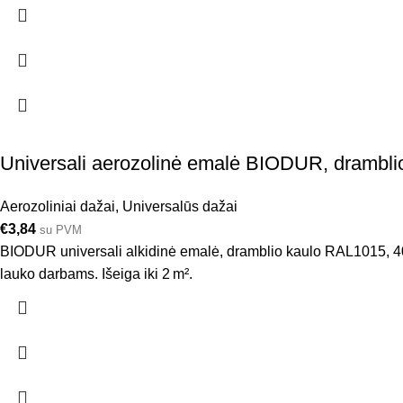
Universali aerozolinė emalė BIODUR, drambli
Aerozoliniai dažai
,
Universalūs dažai
€
3,84
su PVM
BIODUR universali alkidinė emalė, dramblio kaulo RAL1015, 400 m
lauko darbams. Išeiga iki 2 m².