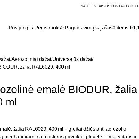
NAUJIENLAIŠKIS
KONTAKTAI
DUK
Prisijungti / Registruotis
0
Pageidavimų sąrašas
0
items
€
0,
ažai
Aerozoliniai dažai
Universalūs dažai
 BIODUR, žalia RAL6029, 400 ml
rozolinė emalė BIODUR, žalia
0 ml
alė, žalia RAL6029, 400 ml – greitai džiūstanti aerozolio
rią mechaniniam ir atmosferos poveikiui plėvelę. Tinka vidaus ir