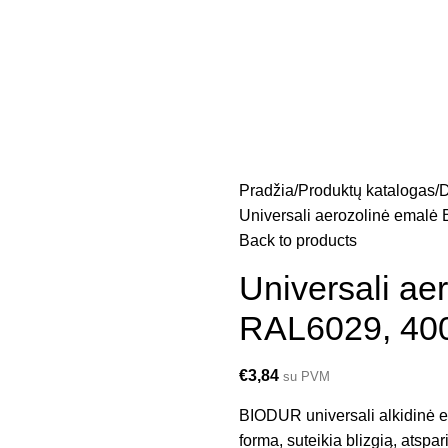
Pradžia
Produktų katalogas
D
Universali aerozolinė emalė
Back to products
Universali ae
RAL6029, 40
€
3,84
su PVM
BIODUR universali alkidinė em
forma, suteikia blizgią, atspa