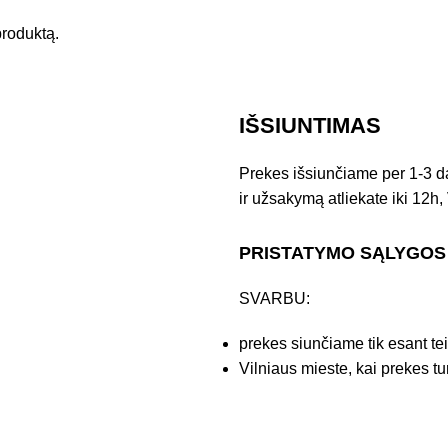
 produktą.
IŠSIUNTIMAS
Prekes išsiunčiame per 1-3 d
ir užsakymą atliekate iki 12h, 
PRISTATYMO SĄLYGOS
SVARBU:
prekes siunčiame tik esant te
Vilniaus mieste, kai prekes tu