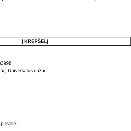
.
Į KREPŠELĮ
83998
žai
,
Universalūs dažai
 plėvele.