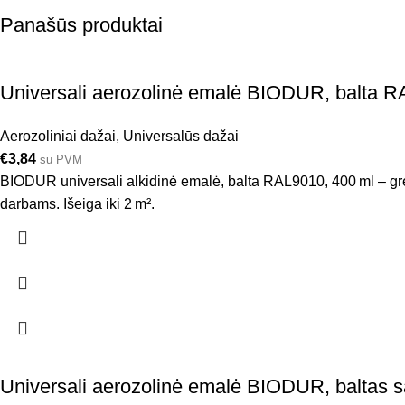
Panašūs produktai
Universali aerozolinė emalė BIODUR, balta R
Aerozoliniai dažai
,
Universalūs dažai
€
3,84
su PVM
BIODUR universali alkidinė emalė, balta RAL9010, 400 ml – greit
darbams. Išeiga iki 2 m².
Universali aerozolinė emalė BIODUR, baltas 