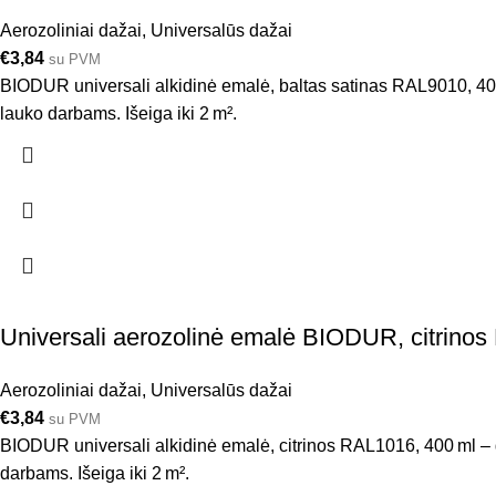
Aerozoliniai dažai
,
Universalūs dažai
€
3,84
su PVM
BIODUR universali alkidinė emalė, baltas satinas RAL9010, 400 m
lauko darbams. Išeiga iki 2 m².
Universali aerozolinė emalė BIODUR, citrino
Aerozoliniai dažai
,
Universalūs dažai
€
3,84
su PVM
BIODUR universali alkidinė emalė, citrinos RAL1016, 400 ml – gre
darbams. Išeiga iki 2 m².