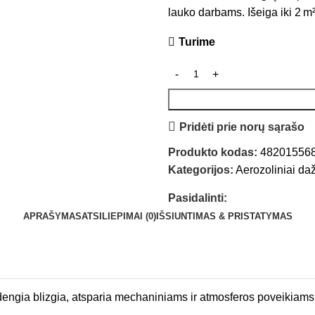
lauko darbams. Išeiga iki 2 m²
Turime
Pridėti prie norų sąrašo
Produkto kodas:
48201556
Kategorijos:
Aerozoliniai da
Pasidalinti:
APRAŠYMAS
ATSILIEPIMAI (0)
IŠSIUNTIMAS & PRISTATYMAS
dengia blizgia, atsparia mechaniniams ir atmosferos poveikiams