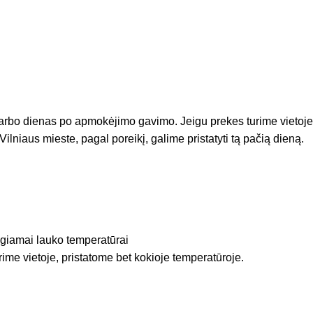
arbo dienas po apmokėjimo gavimo. Jeigu prekes turime vietoje
Vilniaus mieste, pagal poreikį, galime pristatyti tą pačią dieną.
igiamai lauko temperatūrai
rime vietoje, pristatome bet kokioje temperatūroje.