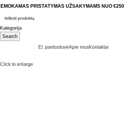
NEMOKAMAS PRISTATYMAS UŽSAKYMAMS NUO €250
Kategorija
Search
aršyti kategorijas
El. parduotuvė
Apie mus
Kontaktai
Click to enlarge