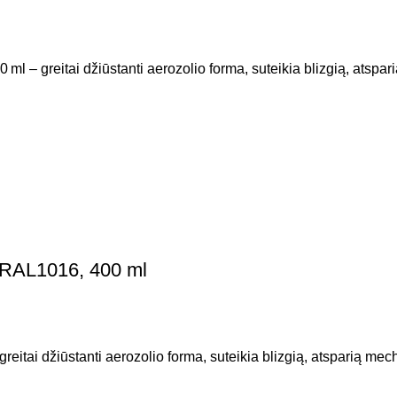
l – greitai džiūstanti aerozolio forma, suteikia blizgią, atspar
s RAL1016, 400 ml
itai džiūstanti aerozolio forma, suteikia blizgią, atsparią mech