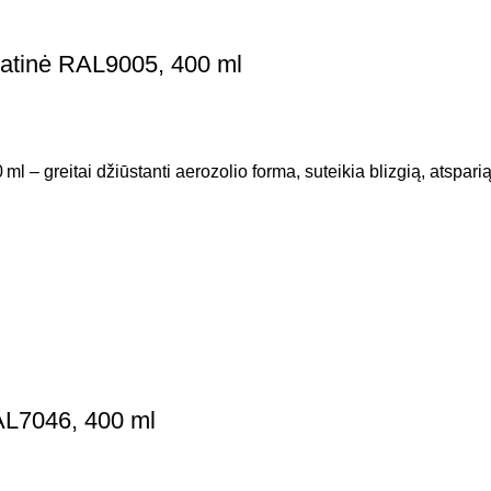
matinė RAL9005, 400 ml
– greitai džiūstanti aerozolio forma, suteikia blizgią, atspari
AL7046, 400 ml