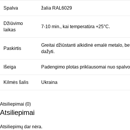
Spalva
žalia RAL6029
Džiūvimo
7-10 min., kai temperatūra +25°C.
laikas
Greitai džiūstanti alkidinė emalė metalo, b
Paskirtis
dažyti.
Išeiga
Padengimo plotas priklausomai nuo spalvos 
Kilmės šalis
Ukraina
Atsiliepimai (0)
Atsiliepimai
Atsiliepimų dar nėra.