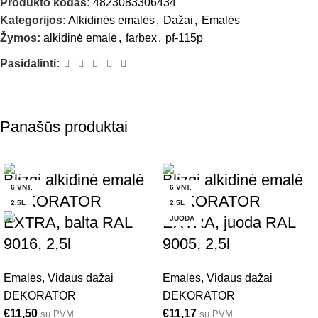
Produkto kodas:
4823083306434
Kategorijos:
Alkidinės emalės
,
Dažai
,
Emalės
Žymos:
alkidinė emalė
,
farbex
,
pf-115p
Pasidalinti:
Panašūs produktai
Blizgi alkidinė emalė
Blizgi alkidinė emalė
6 VNT.
6 VNT.
DEKORATOR
DEKORATOR
2.5L
2.5L
EXTRA, balta RAL
EXTRA, juoda RAL
JUODA
9016, 2,5l
9005, 2,5l
Emalės
,
Vidaus dažai
Emalės
,
Vidaus dažai
DEKORATOR
DEKORATOR
€
11,50
€
11,17
su PVM
su PVM