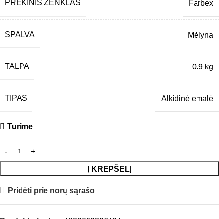
PREKINIS ŽENKLAS
Farbex
SPALVA
Mėlyna
TALPA
0.9 kg
TIPAS
Alkidinė emalė
Turime
Į KREPŠELĮ
Pridėti prie norų sąrašo