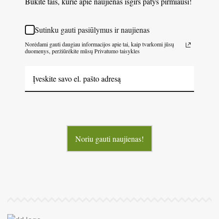
Būkite tais, kurie apie naujienas išgirs patys pirmiausi!
Sutinku gauti pasiūlymus ir naujienas
Norėdami gauti daugiau informacijos apie tai, kaip tvarkomi jūsų
duomenys, peržiūrėkite mūsų Privatumo taisykles
Noriu gauti naujienas!