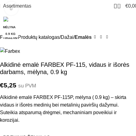
0
Asortimentas
€
0,0
Click to enlarge
MĖLYNA
0.9 KG
Pradžia
Produktų katalogas
Dažai
Emalės
Alkidinė emalė FARBEX PF-115, vidaus ir išorės
darbams, mėlyna, 0.9 kg
€
5,25
su PVM
Alkidinė emalė FARBEX PF-115P, mėlyna ( 0.9 kg) – skirta
vidaus ir išorės medinių bei metalinių paviršių dažymui.
Suteikia atsparumą drėgmei, mechaniniam poveikiui ir
korozijai.