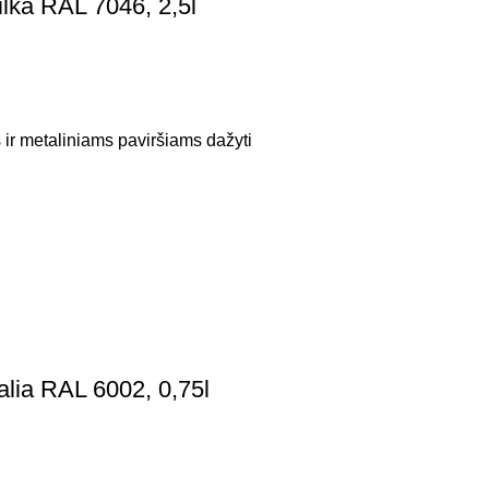
ka RAL 7046, 2,5l
 ir metaliniams paviršiams dažyti
ia RAL 6002, 0,75l