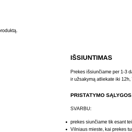
 produktą.
IŠSIUNTIMAS
Prekes išsiunčiame per 1-3 d
ir užsakymą atliekate iki 12h, 
PRISTATYMO SĄLYGOS
SVARBU:
prekes siunčiame tik esant te
Vilniaus mieste, kai prekes tu