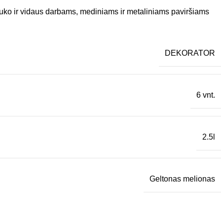
lauko ir vidaus darbams, mediniams ir metaliniams paviršiams
DEKORATOR
6 vnt.
2.5l
Geltonas melionas