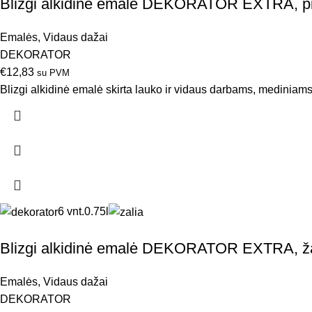
Blizgi alkidinė emalė DEKORATOR EXTRA, pil
Emalės
,
Vidaus dažai
DEKORATOR
€
12,83
su PVM
Blizgi alkidinė emalė skirta lauko ir vidaus darbams, mediniams
6 vnt.
0.75l
Blizgi alkidinė emalė DEKORATOR EXTRA, žal
Emalės
,
Vidaus dažai
DEKORATOR