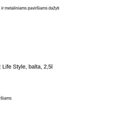
 ir metaliniams paviršiams dažyti
ife Style, balta, 2,5l
iršiams