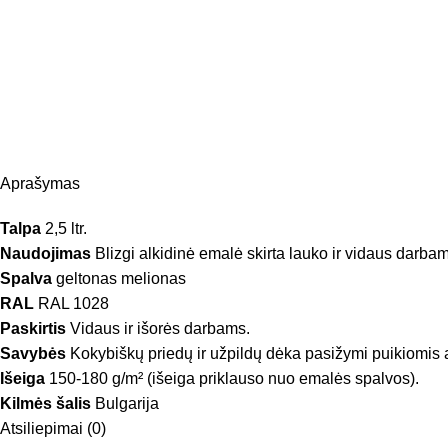
Aprašymas
Talpa
2,5 ltr.
Naudojimas
Blizgi alkidinė emalė skirta lauko ir vidaus darba
Spalva
geltonas melionas
RAL
RAL 1028
Paskirtis
Vidaus ir išorės darbams.
Savybės
Kokybiškų priedų ir užpildų dėka pasižymi puikiomis 
Išeiga
150-180 g/m² (išeiga priklauso nuo emalės spalvos).
Kilmės šalis
Bulgarija
Atsiliepimai (0)