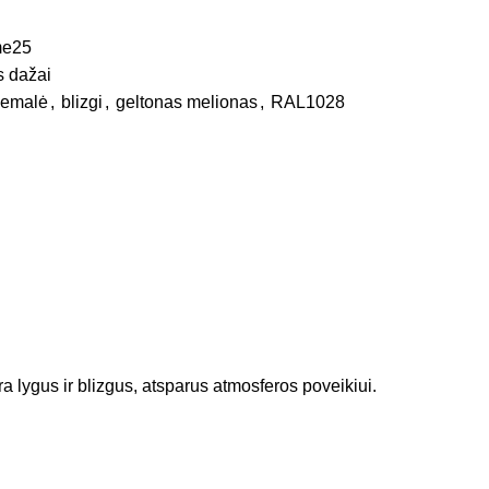
e25
s dažai
 emalė
,
blizgi
,
geltonas melionas
,
RAL1028
lygus ir blizgus, atsparus atmosferos poveikiui.