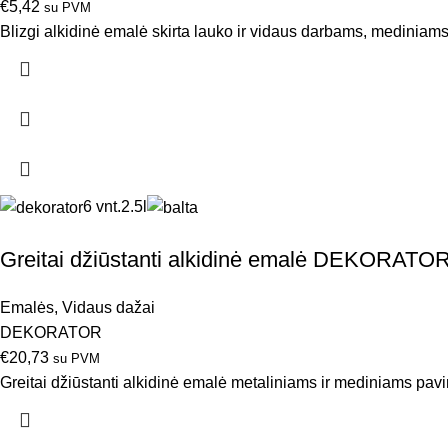
€
5,42
su PVM
Blizgi alkidinė emalė skirta lauko ir vidaus darbams, mediniams
6 vnt.
2.5l
Greitai džiūstanti alkidinė emalė DEKORATOR L
Emalės
,
Vidaus dažai
DEKORATOR
€
20,73
su PVM
Greitai džiūstanti alkidinė emalė metaliniams ir mediniams pav