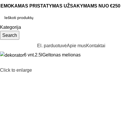
NEMOKAMAS PRISTATYMAS UŽSAKYMAMS NUO €250
Kategorija
Search
aršyti kategorijas
El. parduotuvė
Apie mus
Kontaktai
6 vnt.
2.5l
Geltonas melionas
Click to enlarge