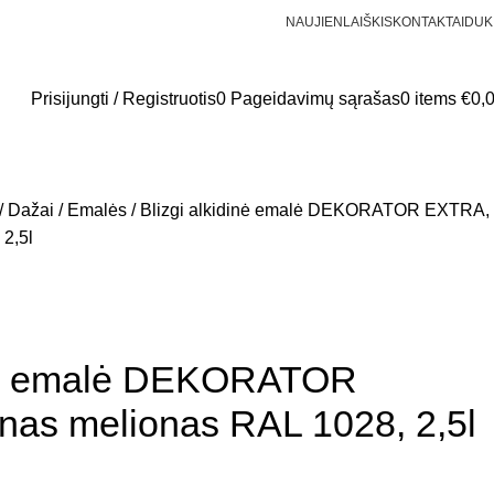
NAUJIENLAIŠKIS
KONTAKTAI
DUK
Prisijungti / Registruotis
0
Pageidavimų sąrašas
0
items
€
0,
Dažai
Emalės
Blizgi alkidinė emalė DEKORATOR EXTRA,
 2,5l
inė emalė DEKORATOR
nas melionas RAL 1028, 2,5l