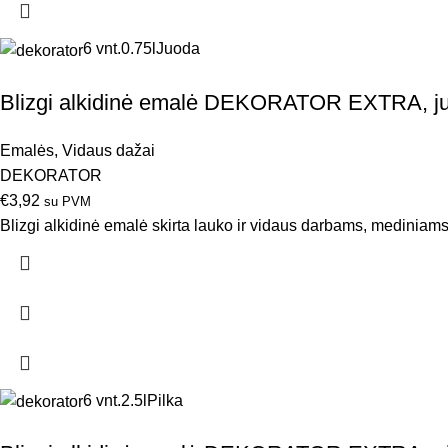
6 vnt.
0.75l
Juoda
Blizgi alkidinė emalė DEKORATOR EXTRA, ju
Emalės
,
Vidaus dažai
DEKORATOR
€
3,92
su PVM
Blizgi alkidinė emalė skirta lauko ir vidaus darbams, mediniams
6 vnt.
2.5l
Pilka