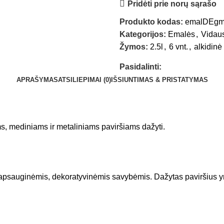
Pridėti prie norų sąrašo
Produkto kodas:
emalDEgm
Kategorijos:
Emalės
,
Vidau
Žymos:
2.5l
,
6 vnt.
,
alkidinė
Pasidalinti:
APRAŠYMAS
ATSILIEPIMAI (0)
IŠSIUNTIMAS & PRISTATYMAS
ms, mediniams ir metaliniams paviršiams dažyti.
apsauginėmis, dekoratyvinėmis savybėmis. Dažytas paviršius yra 