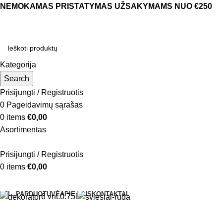
NEMOKAMAS PRISTATYMAS UŽSAKYMAMS NUO €250
Kategorija
Search
Prisijungti / Registruotis
0
Pageidavimų sąrašas
0
items
€
0,00
Asortimentas
Prisijungti / Registruotis
0
items
€
0,00
Naršyti kategorijas
EL. PARDUOTUVĖ
APIE MUS
KONTAKTAI
6 vnt.
0.75l