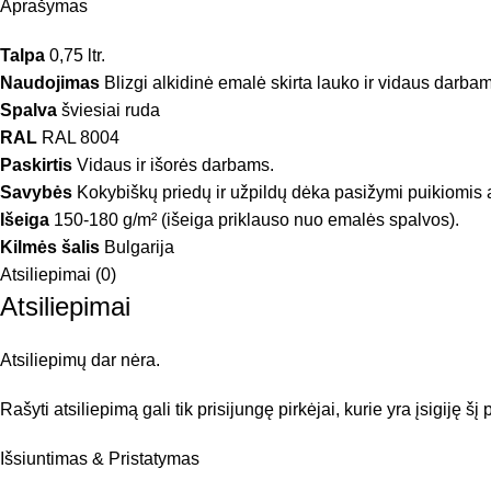
Aprašymas
Talpa
0,75 ltr.
Naudojimas
Blizgi alkidinė emalė skirta lauko ir vidaus darba
Spalva
šviesiai ruda
RAL
RAL 8004
Paskirtis
Vidaus ir išorės darbams.
Savybės
Kokybiškų priedų ir užpildų dėka pasižymi puikiomis 
Išeiga
150-180 g/m² (išeiga priklauso nuo emalės spalvos).
Kilmės šalis
Bulgarija
Atsiliepimai (0)
Atsiliepimai
Atsiliepimų dar nėra.
Rašyti atsiliepimą gali tik prisijungę pirkėjai, kurie yra įsigiję šį
Išsiuntimas & Pristatymas