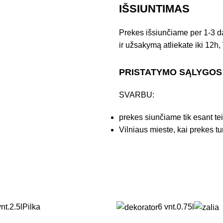
IŠSIUNTIMAS
Prekes išsiunčiame per 1-3 d
ir užsakymą atliekate iki 12h, 
PRISTATYMO SĄLYGOS
SVARBU:
prekes siunčiame tik esant te
Vilniaus mieste, kai prekes tu
nt.
2.5l
Pilka
6 vnt.
0.75l