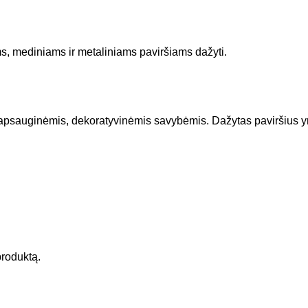
ms, mediniams ir metaliniams paviršiams dažyti.
apsauginėmis, dekoratyvinėmis savybėmis. Dažytas paviršius yra 
 produktą.