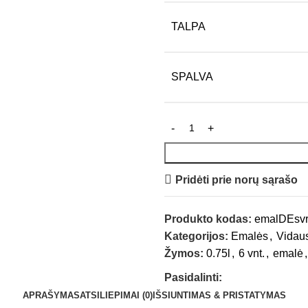
TALPA
SPALVA
Pridėti prie norų sąrašo
Produkto kodas:
emalDEsv
Kategorijos:
Emalės
,
Vidau
Žymos:
0.75l
,
6 vnt.
,
emalė
,
Pasidalinti:
APRAŠYMAS
ATSILIEPIMAI (0)
IŠSIUNTIMAS & PRISTATYMAS