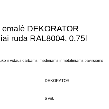
inė emalė DEKORATOR
iai ruda RAL8004, 0,75l
lauko ir vidaus darbams, mediniams ir metaliniams paviršiams
DEKORATOR
6 vnt.