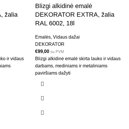
Blizgi alkidinė emalė
žalia
DEKORATOR EXTRA, žalia
RAL 6002, 18l
Emalės
,
Vidaus dažai
DEKORATOR
€
99,00
su PVM
uko ir vidaus
Blizgi alkidinė emalė skirta lauko ir vidaus
niams
darbams, mediniams ir metaliniams
paviršiams dažyti