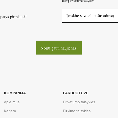
mūsų Privatumo taisykles
 patys pirmiausi!
Noriu gauti naujienas!
KOMPANIJA
PARDUOTUVĖ
Apie mus
Privatumo taisyklės
Karjera
Pirkimo taisyklės