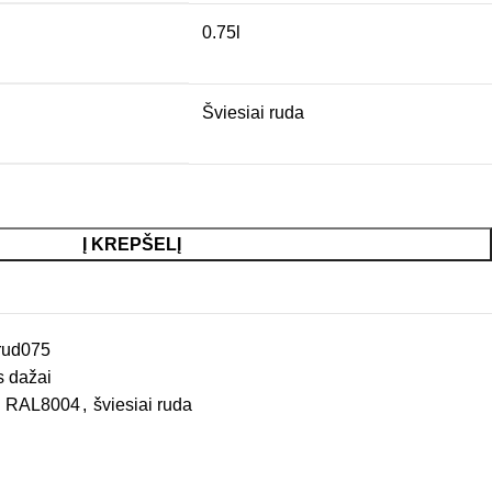
0.75l
Šviesiai ruda
Į KREPŠELĮ
rud075
s dažai
RAL8004
,
šviesiai ruda