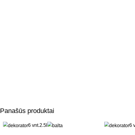
Panašūs produktai
6 vnt.
2.5l
6 v