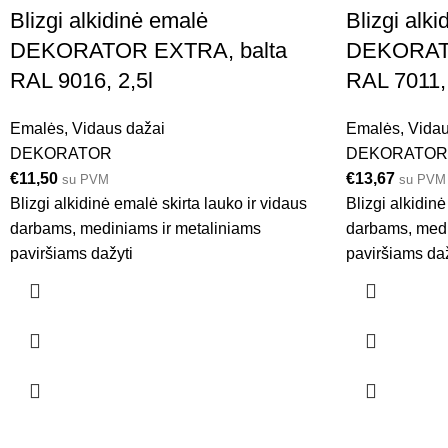
Blizgi alkidinė emalė
Blizgi alk
DEKORATOR EXTRA, balta
DEKORATO
RAL 9016, 2,5l
RAL 7011, 
Emalės
,
Vidaus dažai
Emalės
,
Vidau
DEKORATOR
DEKORATOR
€
11,50
€
13,67
su PVM
su PVM
Blizgi alkidinė emalė skirta lauko ir vidaus
Blizgi alkidinė
darbams, mediniams ir metaliniams
darbams, medi
paviršiams dažyti
paviršiams daž