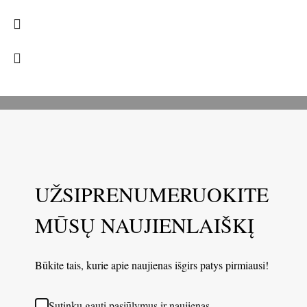
UŽSIPRENUMERUOKITE
MŪSŲ NAUJIENLAIŠKĮ
Būkite tais, kurie apie naujienas išgirs patys pirmiausi!
Sutinku gauti pasiūlymus ir naujienas