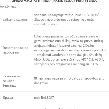
APRAŠYMAS
ATSILIEPIMAI (0)
IŠSIUNTIMAS & PRISTATYMAS
Aprašymas
sandariai uždarytoje taroje , nuo +5 °C iki 35°C
Laikymo sąlygos
.Saugoti nuo drėgmės , tiesioginių saulės
spindulių ir šalčio.
1.Dažomas paviršius turi būti švarus ir sausas,
gerai išvalytas nuo dulkių, atplaišų, purvo, rūdžių,
aliejaus, riebalų ir kitų nešvarumų. 2.Dažus
Rekomendacijos
rūpestingai išmaišyti iki vientisos masės, jei reikia
naudojimui
– praskiesti vandeniu, bet ne daugiau 5% dažų
tūrio. 3. Darbo temperatūra nuo +10° C iki +30 °,
santykinis oro drėgnumas ne daugiau 80 %.
Tinkamumo
18 mėn.nuo pagaminimo datos , nurodytos ant
naudoti
dangtelio.
terminas
Spalva
ruda RAL8017