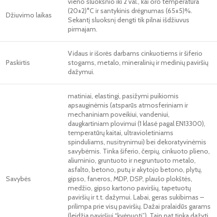
vieno sluoksnio iki 2 val., kai oro temperatūra
(20±2)°C ir santykinis drėgnumas (65±5)%.
Džiuvimo laikas
Sekantį sluoksnį dengti tik pilnai išdžiuvus
pirmajam.
Vidaus ir išorės darbams cinkuotiems ir šiferio
Paskirtis
stogams, metalo, mineralinių ir medinių paviršių
dažymui.
matiniai, elastingi, pasižymi puikiomis
apsauginėmis (atsparūs atmosferiniam ir
mechaniniam poveikiui, vandeniui,
daugkartiniam plovimui (1 klasė pagal EN13300),
temperatūrų kaitai, ultravioletiniams
spinduliams, nusitrynimui) bei dekoratyvinėmis
savybėmis. Tinka šiferio, čerpių, cinkuoto plieno,
aliuminio, gruntuoto ir negruntuoto metalo,
asfalto, betono, putų ir akytojo betono, plytų,
Savybės
gipso, faneros, MDP, DSP, plaušo plokštės,
medžio, gipso kartono paviršių, tapetuotų
paviršių ir t.t. dažymui. Labai, geras sukibimas –
prilimpa prie visų paviršių. Dažai pralaidūs garams
(leidžia paviršiui “kvėpuoti”). Taip pat tinka dažyti,