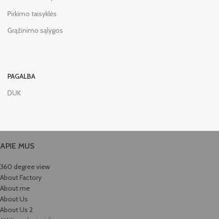
Pirkimo taisyklės
Grąžinimo sąlygos
PAGALBA
DUK
APIE MUS
360 degree view
About Factory
About me
About Us
About Us 2