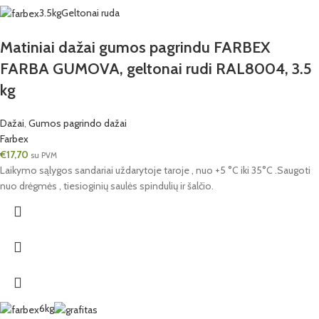
3.5kg
Geltonai ruda
Matiniai dažai gumos pagrindu FARBEX
FARBA GUMOVA, geltonai rudi RAL8004, 3.5
kg
Dažai
,
Gumos pagrindo dažai
Farbex
€
17,70
su PVM
Laikymo sąlygos sandariai uždarytoje taroje , nuo +5 °C iki 35°C .Saugoti
nuo drėgmės , tiesioginių saulės spindulių ir šalčio.
6kg