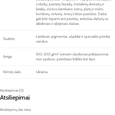
cokolių, pastatų fasadų, metalinių drenažų ir
latakų, vonios kambario sienų, plytų ir mūro,
koridorių, virtuvių, tvorų ir kitus paviršius. Dažai
gali būti tepami ant paviršių, anksčiau dažytų su
alkidiniais ir aliejiniais dažais.
Lateksas, pigmentai, užpildai ir specialūs priedai,
Sudėtis
vanduo.
100-200 g/m² vienam sluoksniui priklausomai
Išeiga
nuo spalvos, paviršiaus būklės bei tipo.
Kilmės šalis
Ukraina
Atsiliepimai (0)
Atsiliepimai
Atsiliepimų dar nėra.