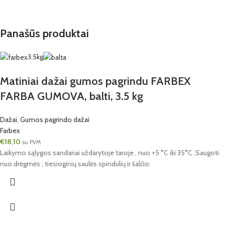
Panašūs produktai
3.5kg
Matiniai dažai gumos pagrindu FARBEX
FARBA GUMOVA, balti, 3.5 kg
Dažai
,
Gumos pagrindo dažai
Farbex
€
18,10
su PVM
Laikymo sąlygos sandariai uždarytoje taroje , nuo +5 °C iki 35°C .Saugoti
nuo drėgmės , tiesioginių saulės spindulių ir šalčio.