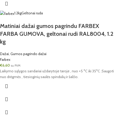
1.2kg
Geltonai ruda
Matiniai dažai gumos pagrindu FARBEX
FARBA GUMOVA, geltonai rudi RAL8004, 1.2
kg
Dažai
,
Gumos pagrindo dažai
Farbex
€
6,60
su PVM
Laikymo sąlygos sandariai uždarytoje taroje , nuo +5 °C iki 35°C .Saugoti
nuo drėgmės , tiesioginių saulės spindulių ir šalčio.