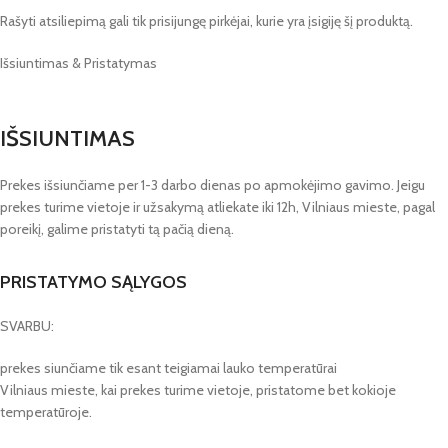
Rašyti atsiliepimą gali tik prisijungę pirkėjai, kurie yra įsigiję šį produktą.
Išsiuntimas & Pristatymas
IŠSIUNTIMAS
Prekes išsiunčiame per 1-3 darbo dienas po apmokėjimo gavimo. Jeigu
prekes turime vietoje ir užsakymą atliekate iki 12h, Vilniaus mieste, pagal
poreikį, galime pristatyti tą pačią dieną.
PRISTATYMO SĄLYGOS
SVARBU:
prekes siunčiame tik esant teigiamai lauko temperatūrai
Vilniaus mieste, kai prekes turime vietoje, pristatome bet kokioje
temperatūroje.