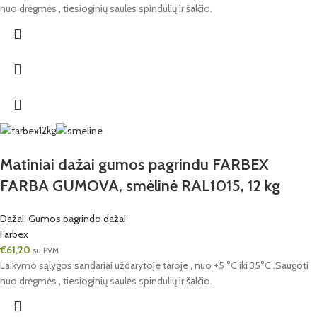
nuo drėgmės , tiesioginių saulės spindulių ir šalčio.
12kg
Matiniai dažai gumos pagrindu FARBEX
FARBA GUMOVA, smėlinė RAL1015, 12 kg
Dažai
,
Gumos pagrindo dažai
Farbex
€
61,20
su PVM
Laikymo sąlygos sandariai uždarytoje taroje , nuo +5 °C iki 35°C .Saugoti
nuo drėgmės , tiesioginių saulės spindulių ir šalčio.