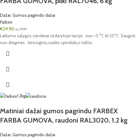
FARBA GUMOVA, pilki RAL7046, 6 kg
Dažai
,
Gumos pagrindo dažai
Farbex
€
29,90
su PVM
Laikymo sąlygos sandariai uždarytoje taroje , nuo +5 °C iki 35°C .Saugoti
nuo drėgmės , tiesioginių saulės spindulių ir šalčio.
1.2kg
Matiniai dažai gumos pagrindu FARBEX
FARBA GUMOVA, raudoni RAL3020, 1.2 kg
Dažai
,
Gumos pagrindo dažai