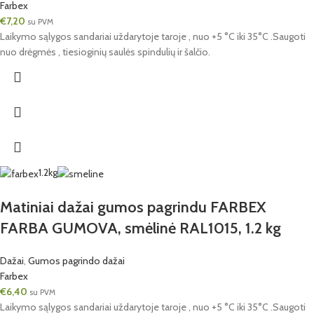
Farbex
€
7,20
su PVM
Laikymo sąlygos sandariai uždarytoje taroje , nuo +5 °C iki 35°C .Saugoti
nuo drėgmės , tiesioginių saulės spindulių ir šalčio.
1.2kg
Matiniai dažai gumos pagrindu FARBEX
FARBA GUMOVA, smėlinė RAL1015, 1.2 kg
Dažai
,
Gumos pagrindo dažai
Farbex
€
6,40
su PVM
Laikymo sąlygos sandariai uždarytoje taroje , nuo +5 °C iki 35°C .Saugoti