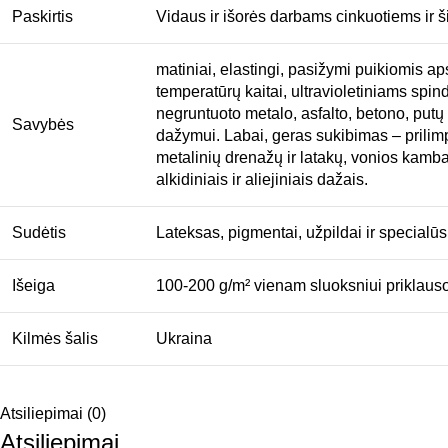
Paskirtis
Vidaus ir išorės darbams cinkuotiems ir š
matiniai, elastingi, pasižymi puikiomis 
temperatūrų kaitai, ultravioletiniams spin
negruntuoto metalo, asfalto, betono, putų 
Savybės
dažymui. Labai, geras sukibimas – prilimpa
metalinių drenažų ir latakų, vonios kambari
alkidiniais ir aliejiniais dažais.
Sudėtis
Lateksas, pigmentai, užpildai ir specialūs
Išeiga
100-200 g/m² vienam sluoksniui priklauso
Kilmės šalis
Ukraina
Atsiliepimai (0)
Atsiliepimai