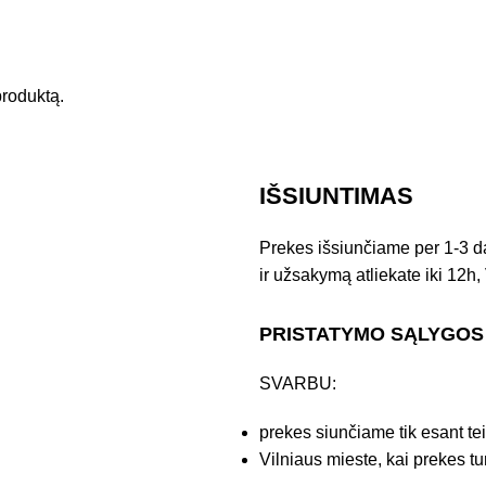
 produktą.
IŠSIUNTIMAS
Prekes išsiunčiame per 1-3 d
ir užsakymą atliekate iki 12h, 
PRISTATYMO SĄLYGOS
SVARBU:
prekes siunčiame tik esant te
Vilniaus mieste, kai prekes tu