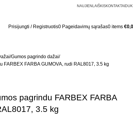
NAUJIENLAIŠKIS
KONTAKTAI
DUK
Prisijungti / Registruotis
0
Pageidavimų sąrašas
0
items
€
0,
ažai
Gumos pagrindo dažai
indu FARBEX FARBA GUMOVA, rudi RAL8017, 3.5 kg
 gumos pagrindu FARBEX FARBA
AL8017, 3.5 kg