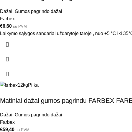
Dažai
,
Gumos pagrindo dažai
Farbex
€
6,60
su PVM
Laikymo sąlygos sandariai uždarytoje taroje , nuo +5 °C iki 35°C
12kg
Pilka
Matiniai dažai gumos pagrindu FARBEX FAR
Dažai
,
Gumos pagrindo dažai
Farbex
€
59,40
su PVM