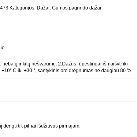
2473
Kategorijos:
Dažai
,
Gumos pagrindo dažai
io.
, riebalų ir kitų nešvarumų. 2.Dažus rūpestingai išmaišyti iki
o +10° C iki +30 °, santykinis oro drėgnumas ne daugiau 80 %.
 dengti tik pilnai išdžiuvus pirmajam.