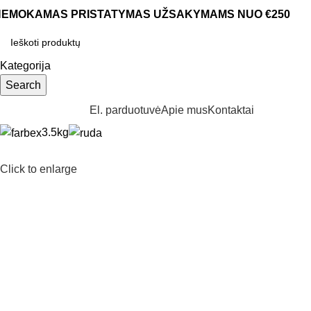
NEMOKAMAS PRISTATYMAS UŽSAKYMAMS NUO €250
Kategorija
Search
aršyti kategorijas
El. parduotuvė
Apie mus
Kontaktai
3.5kg
Click to enlarge