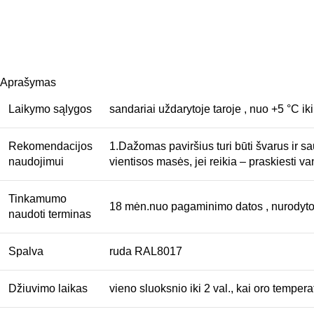
Aprašymas
Laikymo sąlygos
sandariai uždarytoje taroje , nuo +5 °C ik
Rekomendacijos
1.Dažomas paviršius turi būti švarus ir sau
naudojimui
vientisos masės, jei reikia – praskiesti 
Tinkamumo
18 mėn.nuo pagaminimo datos , nurodytos
naudoti terminas
Spalva
ruda RAL8017
Džiuvimo laikas
vieno sluoksnio iki 2 val., kai oro tempe