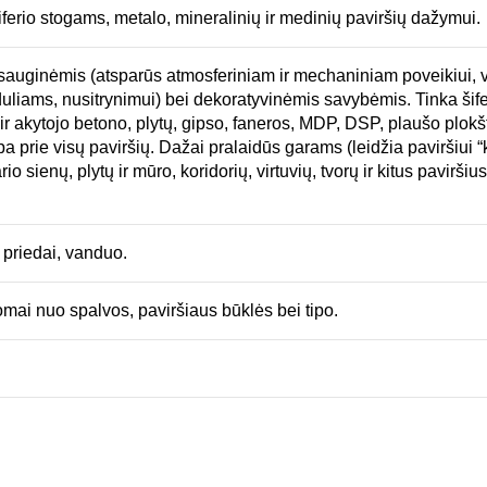
iferio stogams, metalo, mineralinių ir medinių paviršių dažymui.
apsauginėmis (atsparūs atmosferiniam ir mechaniniam poveikiui,
duliams, nusitrynimui) bei dekoratyvinėmis savybėmis. Tinka šiferi
ir akytojo betono, plytų, gipso, faneros, MDP, DSP, plaušo plokštė
 prie visų paviršių. Dažai pralaidūs garams (leidžia paviršiui “kv
o sienų, plytų ir mūro, koridorių, virtuvių, tvorų ir kitus pavirši
 priedai, vanduo.
mai nuo spalvos, paviršiaus būklės bei tipo.