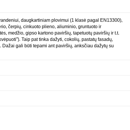
 vandeniui, daugkartiniam plovimui (1 klasė pagal EN13300),
o, čerpių, cinkuoto plieno, aliuminio, gruntuoto ir
s, medžio, gipso kartono paviršių, tapetuotų paviršių ir t.t.
ėpuoti”). Taip pat tinka dažyti, cokolių, pastatų fasadų,
us. Dažai gali būti tepami ant paviršių, anksčiau dažytų su