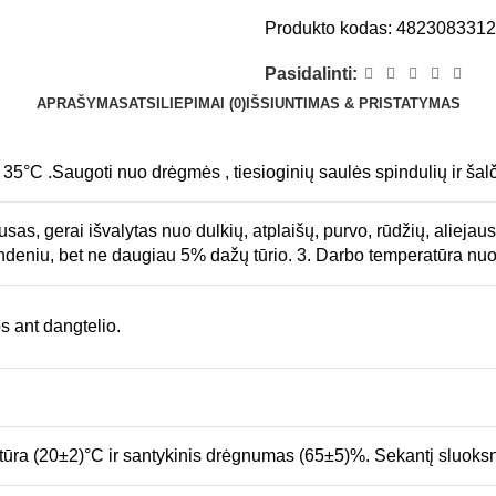
Produkto kodas:
482308331
Pasidalinti:
APRAŠYMAS
ATSILIEPIMAI (0)
IŠSIUNTIMAS & PRISTATYMAS
i 35°C .Saugoti nuo drėgmės , tiesioginių saulės spindulių ir šalč
sas, gerai išvalytas nuo dulkių, atplaišų, purvo, rūdžių, aliejaus
vandeniu, bet ne daugiau 5% dažų tūrio. 3. Darbo temperatūra nu
 ant dangtelio.
ratūra (20±2)°C ir santykinis drėgnumas (65±5)%. Sekantį sluoksnį