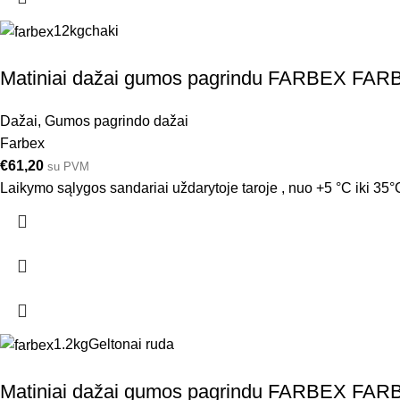
12kg
chaki
Matiniai dažai gumos pagrindu FARBEX FAR
Dažai
,
Gumos pagrindo dažai
Farbex
€
61,20
su PVM
Laikymo sąlygos sandariai uždarytoje taroje , nuo +5 °C iki 35°C
1.2kg
Geltonai ruda
Matiniai dažai gumos pagrindu FARBEX FARB