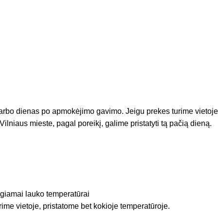
arbo dienas po apmokėjimo gavimo. Jeigu prekes turime vietoje
Vilniaus mieste, pagal poreikį, galime pristatyti tą pačią dieną.
igiamai lauko temperatūrai
rime vietoje, pristatome bet kokioje temperatūroje.