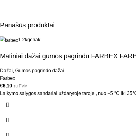
Panašūs produktai
1.2kg
chaki
Matiniai dažai gumos pagrindu FARBEX FAR
Dažai
,
Gumos pagrindo dažai
Farbex
€
6,10
su PVM
Laikymo sąlygos sandariai uždarytoje taroje , nuo +5 °C iki 35°C