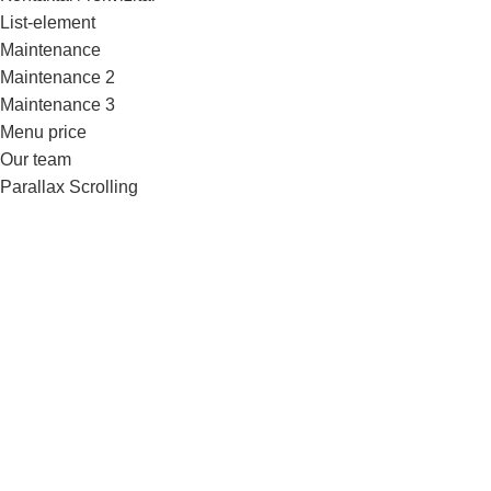
List-element
Maintenance
Maintenance 2
Maintenance 3
Menu price
Our team
Parallax Scrolling
Portfolio
Portfolio element
Pricing tables
Privacy Policy
Products by ID
Products Categories
Products Category
Products grid
Products widgets
Produktų katalogas
Recent Products