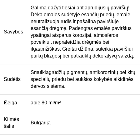
Galima dažyti tiesiai ant aprūdijusių paviršių!
Dėka emalės sudėtyje esančių priedų, emalė
neutralizuoja rūdis ir pašalina paviršiuje
esančią drėgmę. Padengtas emalės paviršius
Savybės
ypatingai atsparus korozijai, atmosferos
poveikiui, nepraleidžia drėgmės bei
ilgaamžiškas. Greitai džiūna, suteikia paviršiui
puikų blizgesį bei patrauklų dekoratyvų vaizdą.
Smulkiagrūdžių pigmentų, antikorozinių bei kitų
Sudėtis
specialių priedų bei aukštos kokybės alkidinės
dervos sistema.
Išeiga
apie 80 ml/m²
Kilmės
Bulgarija
šalis