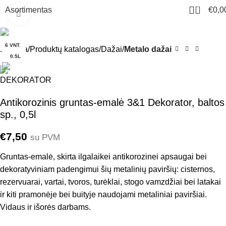
0
Asortimentas
€
0,0
Click to enlarge
6 VNT.
Pradžia
Produktų katalogas
Dažai
Metalo dažai
0.5L
Antikorozinis gruntas-emalė 3&1 Dekorator, baltos
sp., 0,5l
€
7,50
su PVM
Gruntas-emalė, skirta ilgalaikei antikorozinei apsaugai bei
dekoratyviniam padengimui šių metalinių paviršių: cisternos,
rezervuarai, vartai, tvoros, turėklai, stogo vamzdžiai bei latakai
ir kiti pramonėje bei buityje naudojami metaliniai paviršiai.
Vidaus ir išorės darbams.