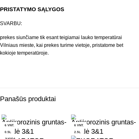
PRISTATYMO SĄLYGOS
SVARBU:
prekes siunčiame tik esant teigiamai lauko temperatūrai
Vilniaus mieste, kai prekes turime vietoje, pristatome bet
kokioje temperatūroje.
Panašūs produktai
Antikorozinis gruntas-
Antikorozinis gruntas-
6 VNT.
6 VNT.
emalė 3&1
emalė 3&1
0.5L
2.5L
JUODA