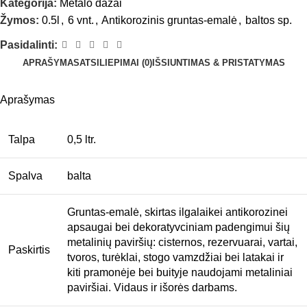
Kategorija:
Metalo dažai
Žymos:
0.5l
,
6 vnt.
,
Antikorozinis gruntas-emalė
,
baltos sp.
Pasidalinti:
APRAŠYMAS
ATSILIEPIMAI (0)
IŠSIUNTIMAS & PRISTATYMAS
Aprašymas
Talpa
0,5 ltr.
Spalva
balta
Gruntas-emalė, skirtas ilgalaikei antikorozinei
apsaugai bei dekoratyvciniam padengimui šių
metalinių paviršių: cisternos, rezervuarai, vartai,
Paskirtis
tvoros, turėklai, stogo vamzdžiai bei latakai ir
kiti pramonėje bei buityje naudojami metaliniai
paviršiai. Vidaus ir išorės darbams.