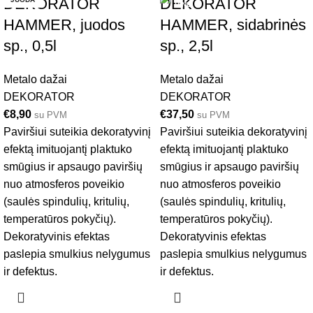
DEKORATOR
DEKORATOR
HAMMER, juodos
HAMMER, sidabrinės
sp., 0,5l
sp., 2,5l
Metalo dažai
Metalo dažai
DEKORATOR
DEKORATOR
€
8,90
€
37,50
su PVM
su PVM
Paviršiui suteikia dekoratyvinį
Paviršiui suteikia dekoratyvinį
efektą imituojantį plaktuko
efektą imituojantį plaktuko
smūgius ir apsaugo paviršių
smūgius ir apsaugo paviršių
nuo atmosferos poveikio
nuo atmosferos poveikio
(saulės spindulių, kritulių,
(saulės spindulių, kritulių,
temperatūros pokyčių).
temperatūros pokyčių).
Dekoratyvinis efektas
Dekoratyvinis efektas
paslepia smulkius nelygumus
paslepia smulkius nelygumus
ir defektus.
ir defektus.