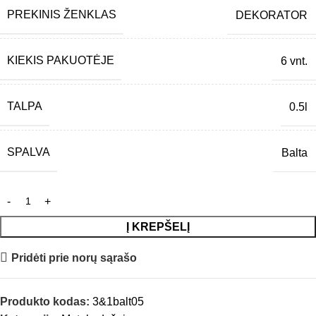
PREKINIS ŽENKLAS
DEKORATOR
KIEKIS PAKUOTĖJE
6 vnt.
TALPA
0.5l
SPALVA
Balta
Į KREPŠELĮ
Pridėti prie norų sąrašo
Produkto kodas:
3&1balt05