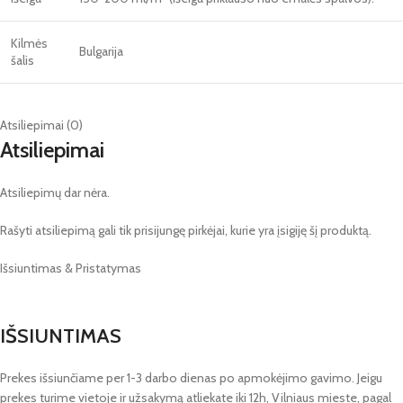
Kilmės
Bulgarija
šalis
Atsiliepimai (0)
Atsiliepimai
Atsiliepimų dar nėra.
Rašyti atsiliepimą gali tik prisijungę pirkėjai, kurie yra įsigiję šį produktą.
Išsiuntimas & Pristatymas
IŠSIUNTIMAS
Prekes išsiunčiame per 1-3 darbo dienas po apmokėjimo gavimo. Jeigu
prekes turime vietoje ir užsakymą atliekate iki 12h, Vilniaus mieste, pagal