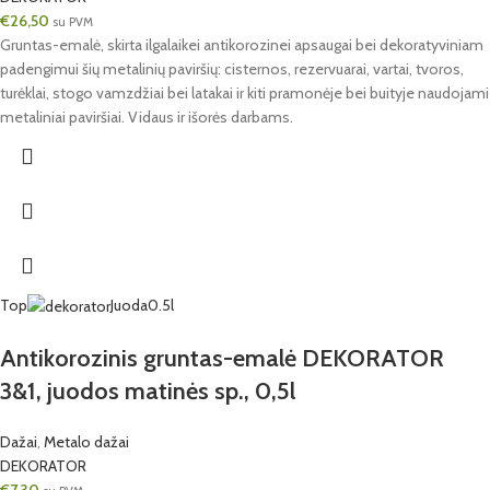
€
26,50
su PVM
Gruntas-emalė, skirta ilgalaikei antikorozinei apsaugai bei dekoratyviniam
padengimui šių metalinių paviršių: cisternos, rezervuarai, vartai, tvoros,
turėklai, stogo vamzdžiai bei latakai ir kiti pramonėje bei buityje naudojami
metaliniai paviršiai. Vidaus ir išorės darbams.
Top
Juoda
0.5l
Antikorozinis gruntas-emalė DEKORATOR
3&1, juodos matinės sp., 0,5l
Dažai
,
Metalo dažai
DEKORATOR