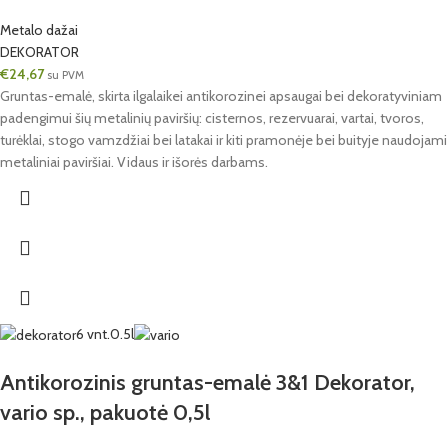
Metalo dažai
DEKORATOR
€
24,67
su PVM
Gruntas-emalė, skirta ilgalaikei antikorozinei apsaugai bei dekoratyviniam
padengimui šių metalinių paviršių: cisternos, rezervuarai, vartai, tvoros,
turėklai, stogo vamzdžiai bei latakai ir kiti pramonėje bei buityje naudojami
metaliniai paviršiai. Vidaus ir išorės darbams.
6 vnt.
0.5l
Antikorozinis gruntas-emalė 3&1 Dekorator,
vario sp., pakuotė 0,5l