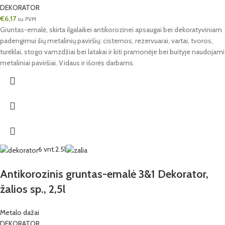
DEKORATOR
€
6,17
su PVM
Gruntas-emalė, skirta ilgalaikei antikorozinei apsaugai bei dekoratyviniam
padengimui šių metalinių paviršių: cisternos, rezervuarai, vartai, tvoros,
turėklai, stogo vamzdžiai bei latakai ir kiti pramonėje bei buityje naudojami
metaliniai paviršiai. Vidaus ir išorės darbams.
6 vnt.
2.5l
Antikorozinis gruntas-emalė 3&1 Dekorator,
žalios sp., 2,5l
Metalo dažai
DEKORATOR