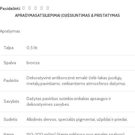
Pasidalinti:
APRAŠYMAS
ATSILIEPIMAI (0)
IŠSIUNTIMAS & PRISTATYMAS
Aprašymas
Talpa
0,5 ltr.
Spalva
bronza
Dekoratyvinė antikorozinė emalė-želė-lakas juodųjų
Paskirtis
metalų paviršiams, veikiantiems atmosferos dažymui.
Dažytas paviršius suteikia unikalias apsaugos ir
Savybės
dekoratyvines savybes.
Sudėtis
Alkidinės dervos, specialūs pigmentai, užpildai ir priedai.
Išeiga
150-200 ml/m² (išeiga priklauso nuo emalės spalvos).