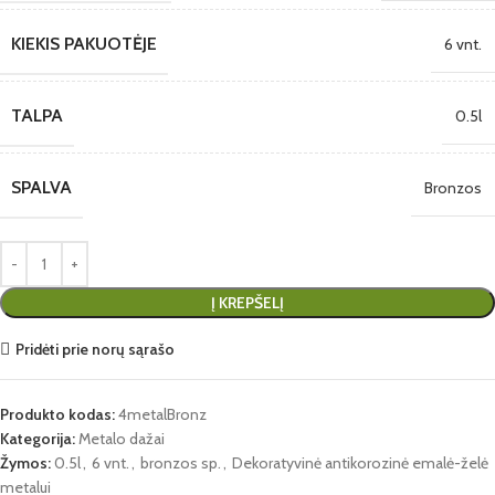
KIEKIS PAKUOTĖJE
6 vnt.
TALPA
0.5l
SPALVA
Bronzos
Į KREPŠELĮ
Pridėti prie norų sąrašo
Produkto kodas:
4metalBronz
Kategorija:
Metalo dažai
Žymos:
0.5l
,
6 vnt.
,
bronzos sp.
,
Dekoratyvinė antikorozinė emalė-želė
metalui