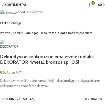
0
ASORTIMENTAS
€
0,0
6 vnt.
0.5l
Bronzos
Click to enlarge
Pradžia
Produktų katalogas
Dažai
Metalo dažai
Back to products
Dekoratyvinė antikorozinė emalė-želė metalui
DEKORATOR 4Metal, bronzos sp., 0,5l
€
6,75
su PVM
Dekoratyvinė antikorozinė emalė-želė-lakas juodųjų metalų paviršiams,
veikiantiems atmosferos dažymui.
PREKINIS ŽENKLAS
DEKORATOR