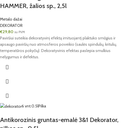
HAMMER, žalios sp., 2,5l
Metalo dažai
DEKORATOR
€
29,80
su PVM
Paviršiui suteikia dekoratyvinį efektą imituojantį plaktuko smūgius ir
apsaugo paviršių nuo atmosferos poveikio (saulės spindulių, kritulių,
temperatūros pokyčių). Dekoratyvinis efektas paslepia smulkius
nelygumus ir defektus.
6 vnt.
0.5l
Pilka
Antikorozinis gruntas-emalė 3&1 Dekorator,