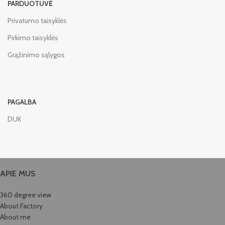
PARDUOTUVĖ
Privatumo taisyklės
Pirkimo taisyklės
Grąžinimo sąlygos
PAGALBA
DUK
APIE MUS
360 degree view
About Factory
About me