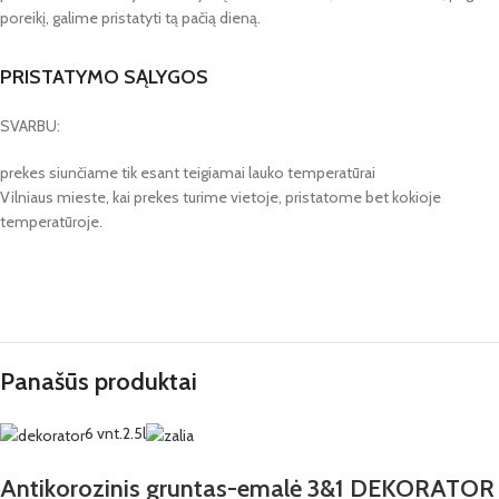
poreikį, galime pristatyti tą pačią dieną.
PRISTATYMO SĄLYGOS
SVARBU:
prekes siunčiame tik esant teigiamai lauko temperatūrai
Vilniaus mieste, kai prekes turime vietoje, pristatome bet kokioje
temperatūroje.
Panašūs produktai
6 vnt.
2.5l
Antikorozinis gruntas-emalė 3&1 DEKORATOR