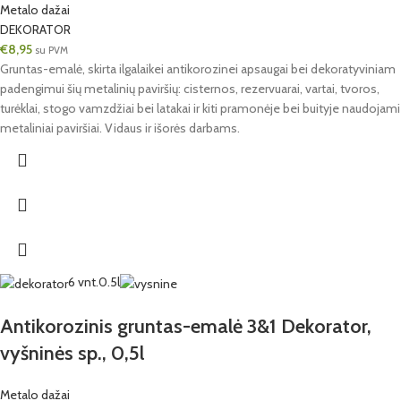
Metalo dažai
DEKORATOR
€
8,95
su PVM
Gruntas-emalė, skirta ilgalaikei antikorozinei apsaugai bei dekoratyviniam
padengimui šių metalinių paviršių: cisternos, rezervuarai, vartai, tvoros,
turėklai, stogo vamzdžiai bei latakai ir kiti pramonėje bei buityje naudojami
metaliniai paviršiai. Vidaus ir išorės darbams.
6 vnt.
0.5l
Antikorozinis gruntas-emalė 3&1 Dekorator,
vyšninės sp., 0,5l
Metalo dažai