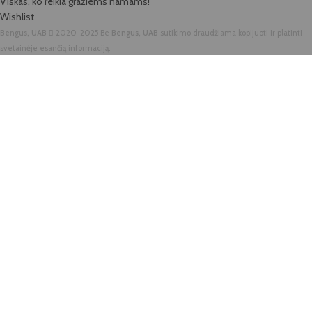
Viskas, ko reikia gražiems namams!
Wishlist
Bengus, UAB
2020-2025 Be
Bengus, UAB
sutikimo draudžiama kopijuoti ir platinti
svetainėje esančią informaciją.