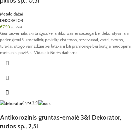
pilkos sp., 0,5l
Metalo dažai
DEKORATOR
€
7,50
su PVM
Gruntas-emalė, skirta ilgalaikei antikorozinei apsaugai bei dekoratyviniam
padengimui šių metalinių paviršių: cisternos, rezervuarai, vartai, tvoros,
turėklai, stogo vamzdžiai bei latakai ir kiti pramonėje bei buityje naudojami
metaliniai paviršiai. Vidaus ir išorės darbams.
6 vnt.
2.5l
Antikorozinis gruntas-emalė 3&1 Dekorator,
rudos sp., 2,5l