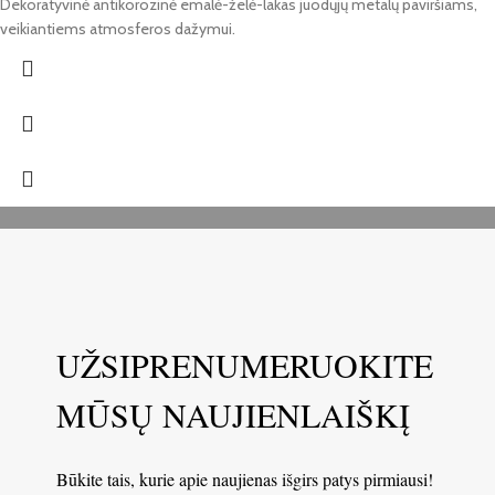
Dekoratyvinė antikorozinė emalė-želė-lakas juodųjų metalų paviršiams,
veikiantiems atmosferos dažymui.
UŽSIPRENUMERUOKITE
MŪSŲ NAUJIENLAIŠKĮ
Būkite tais, kurie apie naujienas išgirs patys pirmiausi!