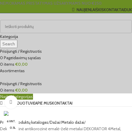
NEMOKAMAS PRISTATYMAS UŽSAKYMAMS NUO €250
NAUJIENLAIŠKIS
KONTAKTAI
DUK
Kategorija
Search
Prisijungti / Registruotis
0
Pageidavimų sąrašas
0
items
€
0,00
Asortimentas
Prisijungti / Registruotis
0
items
€
0,00
Naršyti kategorijas
Click to enlarge
EL. PARDUOTUVĖ
APIE MUS
KONTAKTAI
6 VNT.
Pradžia
Produktų katalogas
Dažai
Metalo dažai
0.5L
Dekoratyvinė antikorozinė emalė-želė metalui DEKORATOR 4Metal,