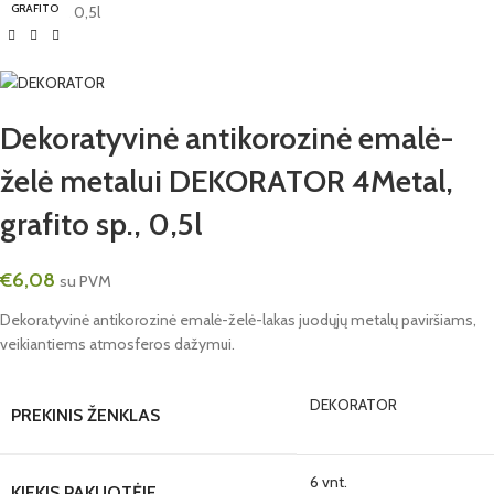
GRAFITO
grafito sp., 0,5l
Dekoratyvinė antikorozinė emalė-
želė metalui DEKORATOR 4Metal,
grafito sp., 0,5l
€
6,08
su PVM
Dekoratyvinė antikorozinė emalė-želė-lakas juodųjų metalų paviršiams,
veikiantiems atmosferos dažymui.
DEKORATOR
PREKINIS ŽENKLAS
6 vnt.
KIEKIS PAKUOTĖJE