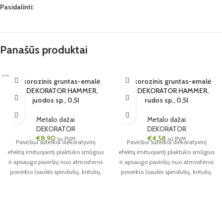
Pasidalinti:
Panašūs produktai
Antikorozinis gruntas-emalė
SOLD OUT
Antikorozinis gruntas-emalė
3&1 DEKORATOR HAMMER,
3&1 DEKORATOR HAMMER,
6 VNT.
juodos sp., 0,5l
rudos sp., 0,5l
0.5L
6 VNT.
JUODA
0.5L
Metalo dažai
Metalo dažai
DEKORATOR
DEKORATOR
€
8,90
€
4,58
su PVM
su PVM
Paviršiui suteikia dekoratyvinį
Paviršiui suteikia dekoratyvinį
efektą imituojantį plaktuko smūgius
efektą imituojantį plaktuko smūgius
ir apsaugo paviršių nuo atmosferos
ir apsaugo paviršių nuo atmosferos
poveikio (saulės spindulių, kritulių,
poveikio (saulės spindulių, kritulių,
temperatūros pokyčių).
temperatūros pokyčių).
Dekoratyvinis efektas paslepia
Dekoratyvinis efektas paslepia
smulkius nelygumus ir defektus.
smulkius nelygumus ir defektus.