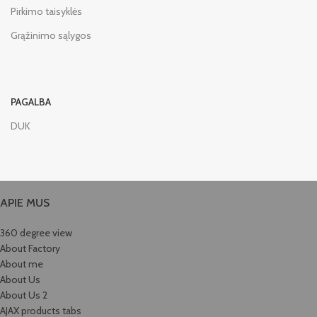
Pirkimo taisyklės
Grąžinimo sąlygos
PAGALBA
DUK
APIE MUS
360 degree view
About Factory
About me
About Us
About Us 2
AJAX products tabs