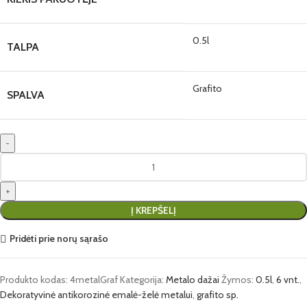
0.5l
TALPA
Grafito
SPALVA
Į KREPŠELĮ
Pridėti prie norų sąrašo
Produkto kodas:
4metalGraf
Kategorija:
Metalo dažai
Žymos:
0.5l
,
6 vnt.
,
Dekoratyvinė antikorozinė emalė-želė metalui
,
grafito sp.