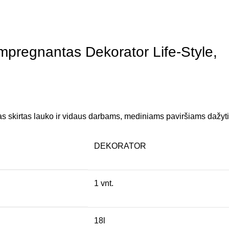
impregnantas Dekorator Life-Style,
as skirtas lauko ir vidaus darbams, mediniams paviršiams dažyti
DEKORATOR
1 vnt.
18l