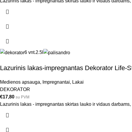
Lazurinis lakas - impregnantas skirtas lauko ir vidaus darbams
6 vnt.
2.5l
Lazurinis lakas-impregnantas Dekorator Life-Sty
Medienos apsauga
,
Impregnantai
,
Lakai
DEKORATOR
€
17,80
su PVM
Lazurinis lakas - impregnantas skirtas lauko ir vidaus darbams