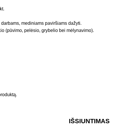
kt.
us darbams, mediniams paviršiams dažyti.
o (pūvimo, pelėsio, grybelio bei mėlynavimo).
 produktą.
IŠSIUNTIMAS