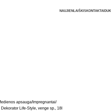
NAUJIENLAIŠKIS
KONTAKTAI
DUK
edienos apsauga
Impregnantai
Dekorator Life-Style, venge sp., 18l