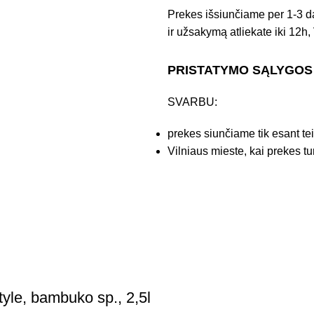
Prekes išsiunčiame per 1-3 d
ir užsakymą atliekate iki 12h, 
PRISTATYMO SĄLYGOS
SVARBU:
prekes siunčiame tik esant te
Vilniaus mieste, kai prekes tu
tyle, bambuko sp., 2,5l