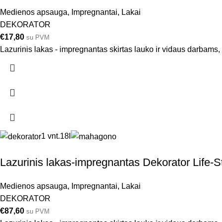
Medienos apsauga
,
Impregnantai
,
Lakai
DEKORATOR
€
17,80
su PVM
Lazurinis lakas - impregnantas skirtas lauko ir vidaus darbams
1 vnt.
18l
Lazurinis lakas-impregnantas Dekorator Life-S
Medienos apsauga
,
Impregnantai
,
Lakai
DEKORATOR
€
87,60
su PVM