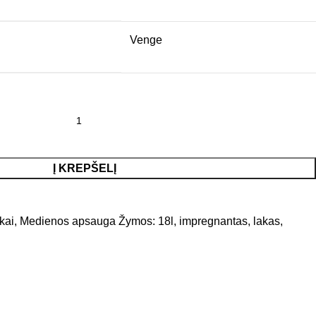
Venge
Į KREPŠELĮ
kai
,
Medienos apsauga
Žymos:
18l
,
impregnantas
,
lakas
,