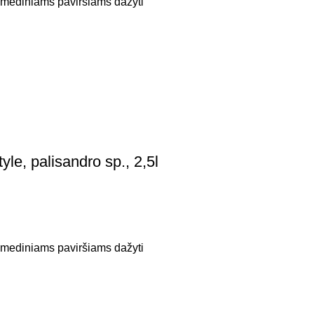
, mediniams paviršiams dažyti
le, palisandro sp., 2,5l
, mediniams paviršiams dažyti