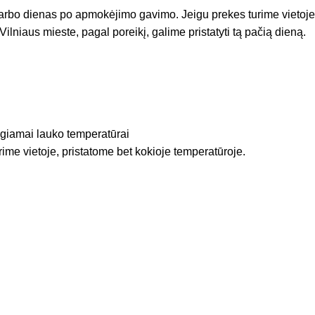
arbo dienas po apmokėjimo gavimo. Jeigu prekes turime vietoje
Vilniaus mieste, pagal poreikį, galime pristatyti tą pačią dieną.
igiamai lauko temperatūrai
rime vietoje, pristatome bet kokioje temperatūroje.