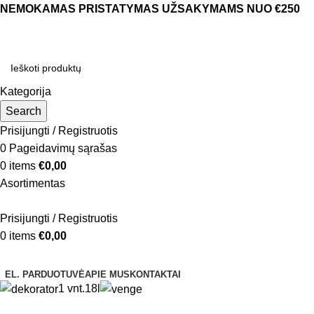
NEMOKAMAS PRISTATYMAS UŽSAKYMAMS NUO €250
Kategorija
Search
Prisijungti / Registruotis
0
Pageidavimų sąrašas
0
items
€
0,00
Asortimentas
Prisijungti / Registruotis
0
items
€
0,00
Naršyti kategorijas
EL. PARDUOTUVĖ
APIE MUS
KONTAKTAI
1 vnt.
18l