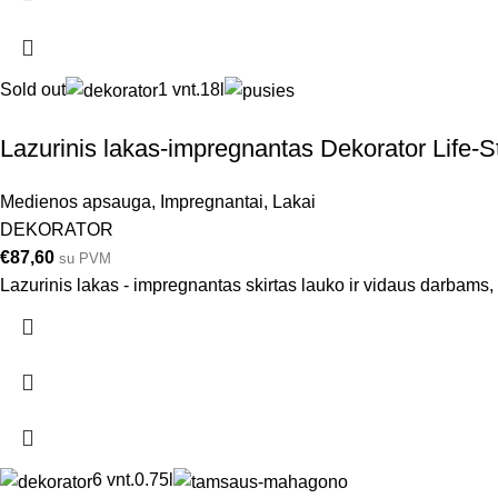
Sold out
1 vnt.
18l
Lazurinis lakas-impregnantas Dekorator Life-St
Medienos apsauga
,
Impregnantai
,
Lakai
DEKORATOR
€
87,60
su PVM
Lazurinis lakas - impregnantas skirtas lauko ir vidaus darbams
6 vnt.
0.75l