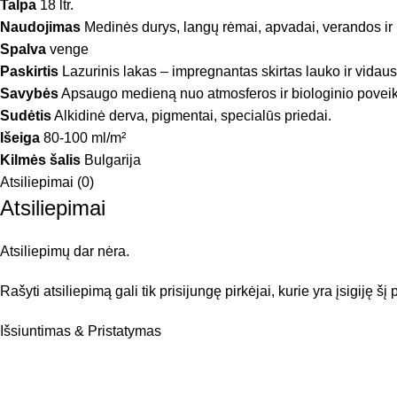
Talpa
18 ltr.
Naudojimas
Medinės durys, langų rėmai, apvadai, verandos ir 
Spalva
venge
Paskirtis
Lazurinis lakas – impregnantas skirtas lauko ir vida
Savybės
Apsaugo medieną nuo atmosferos ir biologinio poveiki
Sudėtis
Alkidinė derva, pigmentai, specialūs priedai.
Išeiga
80-100 ml/m²
Kilmės šalis
Bulgarija
Atsiliepimai (0)
Atsiliepimai
Atsiliepimų dar nėra.
Rašyti atsiliepimą gali tik prisijungę pirkėjai, kurie yra įsigiję šį
Išsiuntimas & Pristatymas