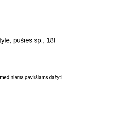
yle, pušies sp., 18l
, mediniams paviršiams dažyti