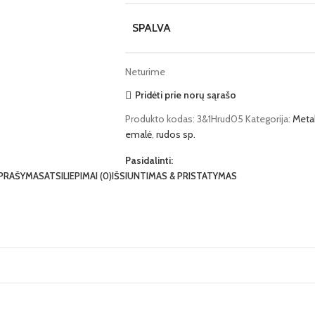
SPALVA
Neturime
Pridėti prie norų sąrašo
Produkto kodas:
3&1Hrud05
Kategorija:
Meta
emalė
,
rudos sp.
Pasidalinti:
PRAŠYMAS
ATSILIEPIMAI (0)
IŠSIUNTIMAS & PRISTATYMAS