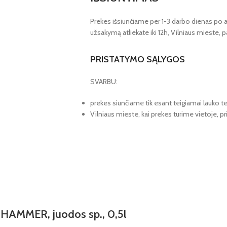
Prekes išsiunčiame per 1-3 darbo dienas po 
užsakymą atliekate iki 12h, Vilniaus mieste, pa
PRISTATYMO SĄLYGOS
SVARBU:
prekes siunčiame tik esant teigiamai lauko t
Vilniaus mieste, kai prekes turime vietoje, 
HAMMER, juodos sp., 0,5l