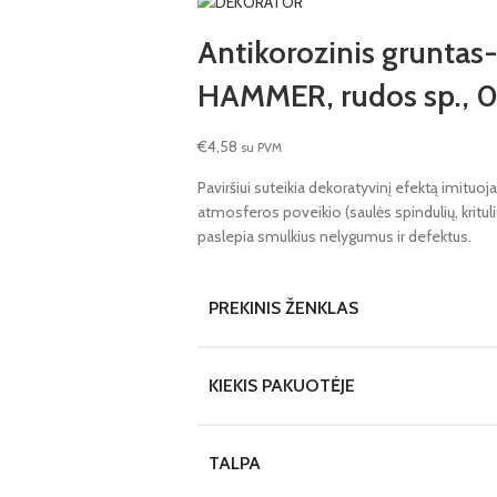
Antikorozinis grunt
HAMMER, rudos sp., 0
€
4,58
su PVM
Paviršiui suteikia dekoratyvinį efektą imituoj
atmosferos poveikio (saulės spindulių, kritu
paslepia smulkius nelygumus ir defektus.
PREKINIS ŽENKLAS
KIEKIS PAKUOTĖJE
TALPA