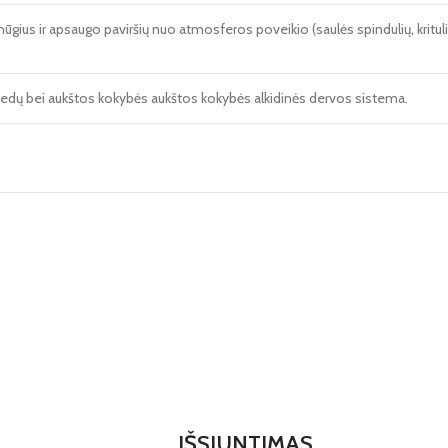
smūgius ir apsaugo paviršių nuo atmosferos poveikio (saulės spindulių, kritu
priedų bei aukštos kokybės aukštos kokybės alkidinės dervos sistema.
IŠSIUNTIMAS