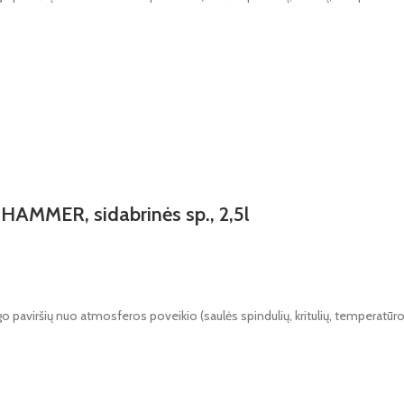
AMMER, sidabrinės sp., 2,5l
ugo paviršių nuo atmosferos poveikio (saulės spindulių, kritulių, temperatū