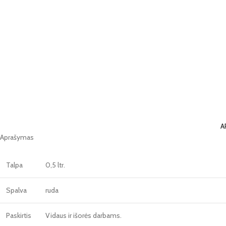
A
Aprašymas
Talpa
0,5 ltr.
Spalva
ruda
Paskirtis
Vidaus ir išorės darbams.