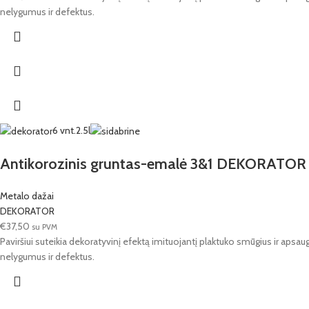
nelygumus ir defektus.
6 vnt.
2.5l
Antikorozinis gruntas-emalė 3&1 DEKORATOR H
Metalo dažai
DEKORATOR
€
37,50
su PVM
Paviršiui suteikia dekoratyvinį efektą imituojantį plaktuko smūgius ir apsa
nelygumus ir defektus.