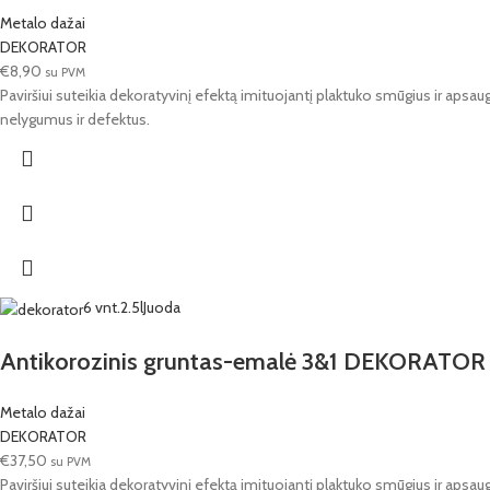
Metalo dažai
DEKORATOR
€
8,90
su PVM
Paviršiui suteikia dekoratyvinį efektą imituojantį plaktuko smūgius ir apsa
nelygumus ir defektus.
6 vnt.
2.5l
Juoda
Antikorozinis gruntas-emalė 3&1 DEKORATOR 
Metalo dažai
DEKORATOR
€
37,50
su PVM
Paviršiui suteikia dekoratyvinį efektą imituojantį plaktuko smūgius ir apsa