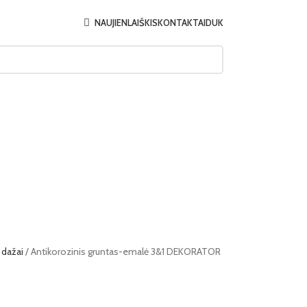
NAUJIENLAIŠKIS
KONTAKTAI
DUK
 dažai
Antikorozinis gruntas-emalė 3&1 DEKORATOR