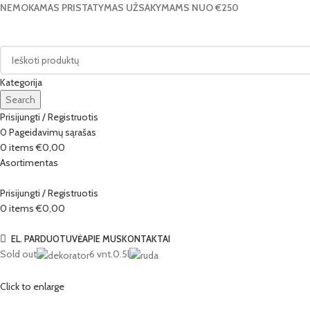
NEMOKAMAS PRISTATYMAS UŽSAKYMAMS NUO €250
Kategorija
Search
Prisijungti / Registruotis
0
Pageidavimų sąrašas
0
items
€
0,00
Asortimentas
Prisijungti / Registruotis
0
items
€
0,00
Naršyti kategorijas
EL. PARDUOTUVĖ
APIE MUS
KONTAKTAI
Sold out
6 vnt.
0.5l
Click to enlarge