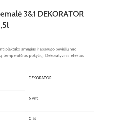
as-emalė 3&1 DEKORATOR
,5l
antį plaktuko smūgius ir apsaugo paviršių nuo
lių, temperatūros pokyčių). Dekoratyvinis efektas
DEKORATOR
6 vnt.
0.5l