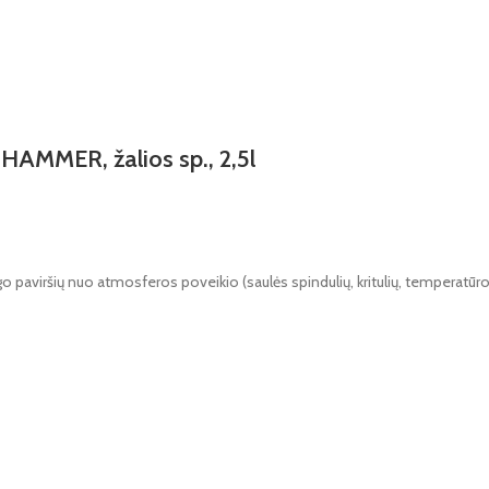
AMMER, žalios sp., 2,5l
ugo paviršių nuo atmosferos poveikio (saulės spindulių, kritulių, temperatū