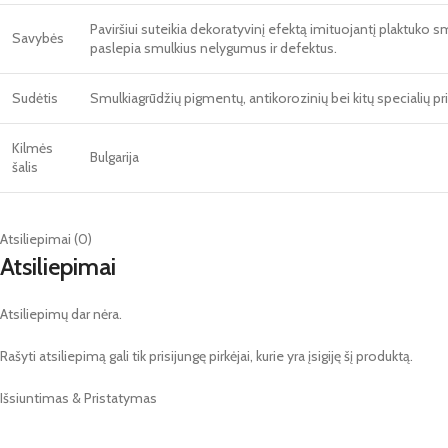
Paviršiui suteikia dekoratyvinį efektą imituojantį plaktuko 
Savybės
paslepia smulkius nelygumus ir defektus.
Sudėtis
Smulkiagrūdžių pigmentų, antikorozinių bei kitų specialių 
Kilmės
Bulgarija
šalis
Atsiliepimai (0)
Atsiliepimai
Atsiliepimų dar nėra.
Rašyti atsiliepimą gali tik prisijungę pirkėjai, kurie yra įsigiję šį produktą.
Išsiuntimas & Pristatymas