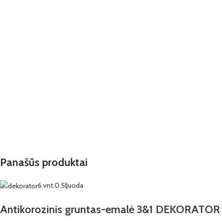
Panašūs produktai
6 vnt.
0.5l
Juoda
Antikorozinis gruntas-emalė 3&1 DEKORATOR 