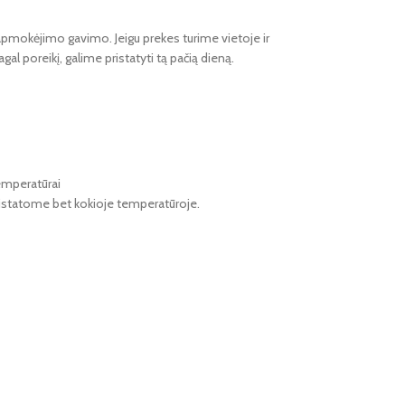
apmokėjimo gavimo. Jeigu prekes turime vietoje ir
gal poreikį, galime pristatyti tą pačią dieną.
emperatūrai
pristatome bet kokioje temperatūroje.