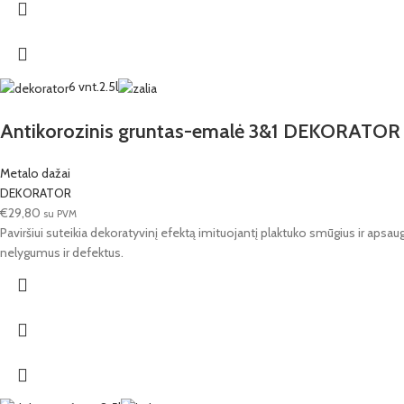
6 vnt.
2.5l
Antikorozinis gruntas-emalė 3&1 DEKORATOR H
Metalo dažai
DEKORATOR
€
29,80
su PVM
Paviršiui suteikia dekoratyvinį efektą imituojantį plaktuko smūgius ir apsa
nelygumus ir defektus.