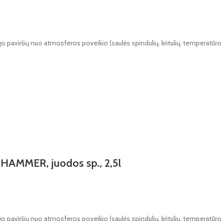
ugo paviršių nuo atmosferos poveikio (saulės spindulių, kritulių, temperatū
HAMMER, juodos sp., 2,5l
ugo paviršių nuo atmosferos poveikio (saulės spindulių, kritulių, temperatū