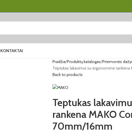
S
KONTAKTAI
Pradžia
Produktų katalogas
Priemonės dažymu
Teptukas lakavimui su ergonomine ranke
Back to products
Teptukas lakavimu
rankena MAKO Co
70mm/16mm