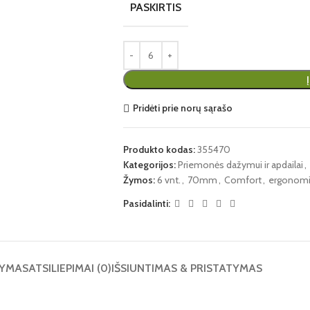
PASKIRTIS
Pridėti prie norų sąrašo
Produkto kodas:
355470
Kategorijos:
Priemonės dažymui ir apdailai
,
Žymos:
6 vnt.
,
70mm
,
Comfort
,
ergonomi
Pasidalinti:
YMAS
ATSILIEPIMAI (0)
IŠSIUNTIMAS & PRISTATYMAS