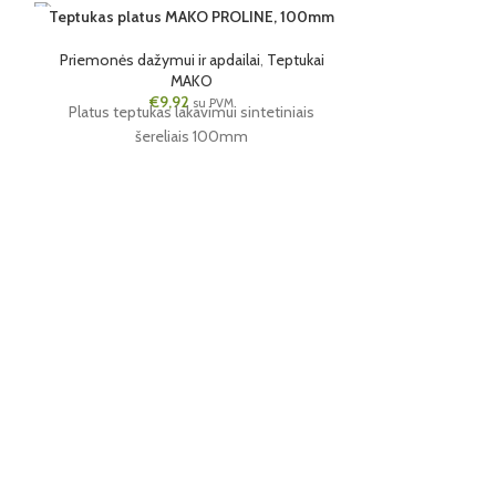
Teptukas platus MAKO PROLINE, 100mm
Universalus 
Standart,
6 VNT.
12 VNT.
Priemonės dažymui ir apdailai
,
Teptukai
100MM
20MM
MAKO
Priemonės dažy
€
9,92
su PVM
Platus teptukas lakavimui sintetiniais
Universalus a
šereliais 100mm
fasadų da