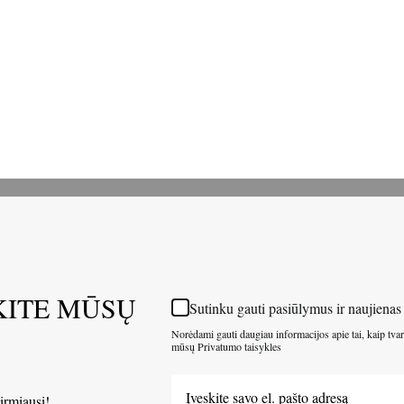
ITE MŪSŲ
Sutinku gauti pasiūlymus ir naujienas
Norėdami gauti daugiau informacijos apie tai, kaip tv
mūsų Privatumo taisykles
pirmiausi!