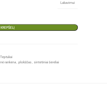
Lakavimui
Į KREPŠELĮ
Teptukai
nė rankena
,
plokščias
,
sintetiniai šereliai