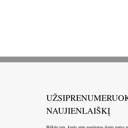
UŽSIPRENUMERUOK
NAUJIENLAIŠKĮ
Būkite tais, kurie apie naujienas išgirs patys 