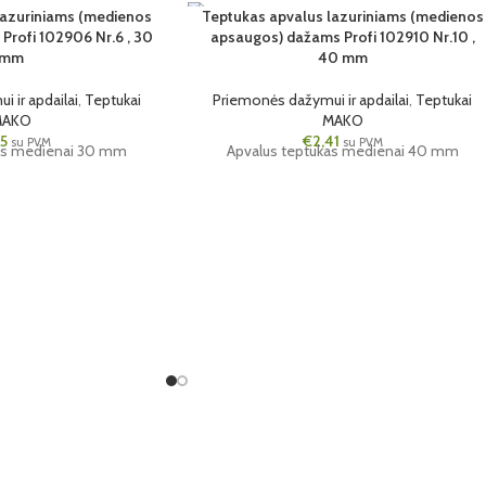
lazuriniams (medienos
Teptukas apvalus lazuriniams (medienos
Profi 102906 Nr.6 , 30
apsaugos) dažams Profi 102910 Nr.10 ,
3 VNT.
mm
40 mm
40MM
 ir apdailai
,
Teptukai
Priemonės dažymui ir apdailai
,
Teptukai
MAKO
MAKO
45
€
2,41
su PVM
su PVM
as medienai 30 mm
Apvalus teptukas medienai 40 mm