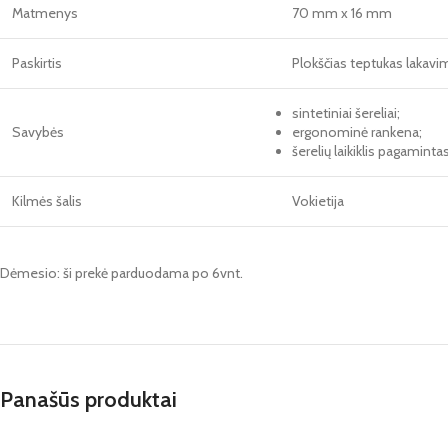
Matmenys
70 mm x 16 mm
Paskirtis
Plokščias teptukas lakavim
sintetiniai šereliai;
Savybės
ergonominė rankena;
šerelių laikiklis pagaminta
Kilmės šalis
Vokietija
Dėmesio: ši prekė parduodama po 6vnt.
Panašūs produktai