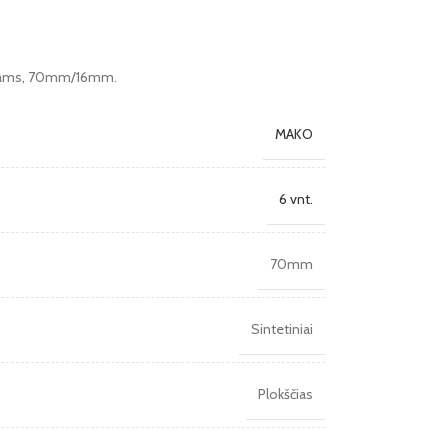
 dažams, 70mm/16mm.
MAKO
6 vnt.
70mm
Sintetiniai
Plokščias