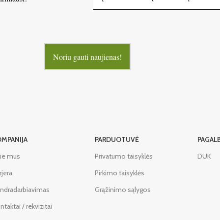
Noriu gauti naujienas!
OMPANIJA
PARDUOTUVĖ
PAGAL
ie mus
Privatumo taisyklės
DUK
rjera
Pirkimo taisyklės
ndradarbiavimas
Grąžinimo sąlygos
ntaktai / rekvizitai