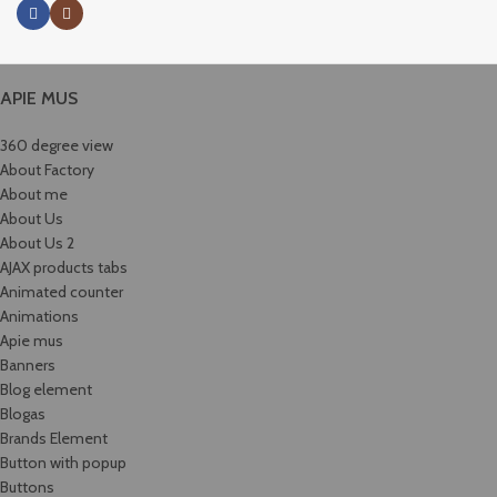
APIE MUS
360 degree view
About Factory
About me
About Us
About Us 2
AJAX products tabs
Animated counter
Animations
Apie mus
Banners
Blog element
Blogas
Brands Element
Button with popup
Buttons