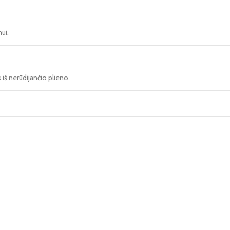
ui.
s iš nerūdijančio plieno.