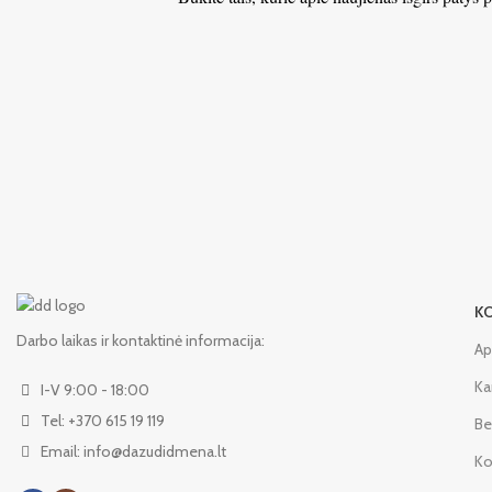
K
Darbo laikas ir kontaktinė informacija:
Ap
Ka
I-V 9:00 - 18:00
Tel: +370 615 19 119
Be
Email: info@dazudidmena.lt
Ko