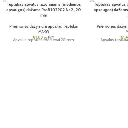
Teptukas apvalus lazuriniams (medienos
Teptukas apvalus 
apsaugos) dažams Profi 102902 Nr.2 , 20
apsaugos) dažams 
6 VNT.
6 VNT.
mm
20MM
30MM
Priemonės dažymui ir apdailai
,
Teptukai
Priemonės dažymui
MAKO
€
1,03
€
1,
su PVM
Apvalus teptukas medienai 20 mm
Apvalus teptuk