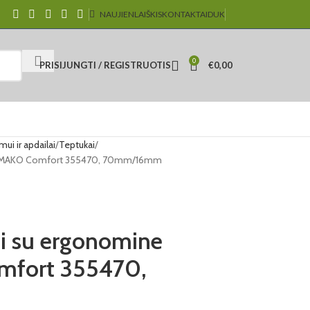
NAUJIENLAIŠKIS
KONTAKTAI
DUK
0
PRISIJUNGTI / REGISTRUOTIS
€
0,00
i ir apdailai
Teptukai
na MAKO Comfort 355470, 70mm/16mm
i su ergonomine
mfort 355470,