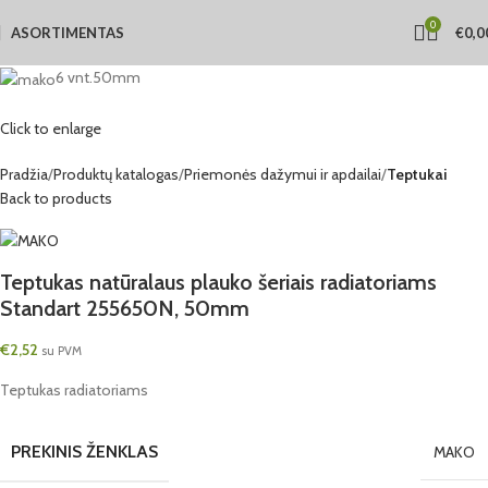
0
ASORTIMENTAS
€
0,0
6 vnt.
50mm
Click to enlarge
Pradžia
Produktų katalogas
Priemonės dažymui ir apdailai
Teptukai
Back to products
Teptukas natūralaus plauko šeriais radiatoriams
Standart 255650N, 50mm
€
2,52
su PVM
Teptukas radiatoriams
PREKINIS ŽENKLAS
MAKO