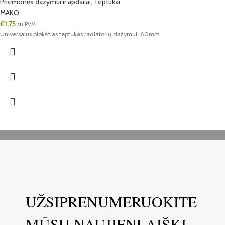
Priemonės dažymui ir apdailai
,
Teptukai
MAKO
€
1,75
su PVM
Universalus plokščias teptukas radiatorių dažymui, 60mm.
UŽSIPRENUMERUOKITE
MŪSŲ NAUJIENLAIŠKĮ