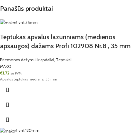
Panašūs produktai
6 vnt.
35mm
Teptukas apvalus lazuriniams (medienos
apsaugos) dažams Profi 102908 Nr.8 , 35 mm
Priemonės dažymui ir apdailai
,
Teptukai
MAKO
€
1,72
su PVM
Apvalus teptukas medienai 35 mm
6 vnt.
120mm