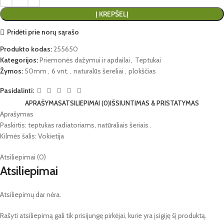
Į KREPŠELĮ
Pridėti prie norų sąrašo
Produkto kodas:
255650
Kategorijos:
Priemonės dažymui ir apdailai
,
Teptukai
Žymos:
50mm
,
6 vnt.
,
naturalūs šereliai
,
plokščias
Pasidalinti:
APRAŠYMAS
ATSILIEPIMAI (0)
IŠSIUNTIMAS & PRISTATYMAS
Aprašymas
Paskirtis: teptukas radiatoriams, natūraliais šeriais .
Kilmės šalis: Vokietija
Atsiliepimai (0)
Atsiliepimai
Atsiliepimų dar nėra.
Rašyti atsiliepimą gali tik prisijungę pirkėjai, kurie yra įsigiję šį produktą.