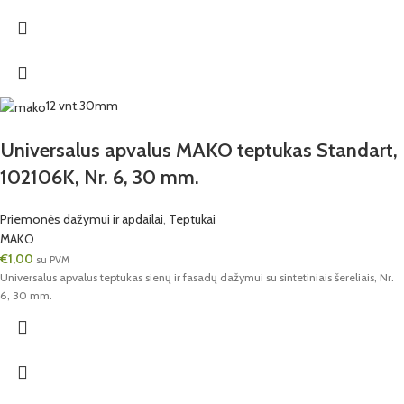
12 vnt.
30mm
Universalus apvalus MAKO teptukas Standart,
102106K, Nr. 6, 30 mm.
Priemonės dažymui ir apdailai
,
Teptukai
MAKO
€
1,00
su PVM
Universalus apvalus teptukas sienų ir fasadų dažymui su sintetiniais šereliais, Nr.
6, 30 mm.