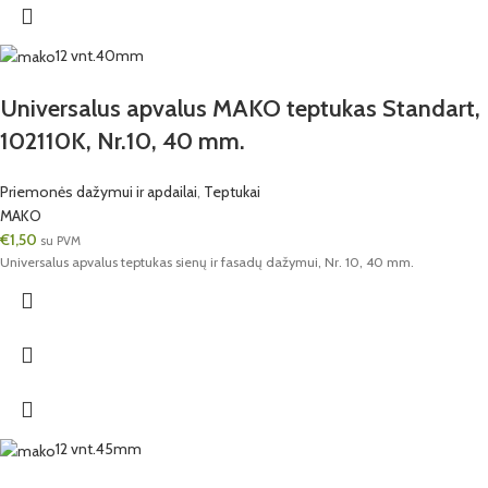
12 vnt.
40mm
Universalus apvalus MAKO teptukas Standart,
102110K, Nr.10, 40 mm.
Priemonės dažymui ir apdailai
,
Teptukai
MAKO
€
1,50
su PVM
Universalus apvalus teptukas sienų ir fasadų dažymui, Nr. 10, 40 mm.
12 vnt.
45mm