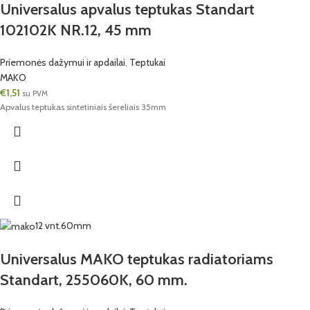
Universalus apvalus teptukas Standart
102102K NR.12, 45 mm
Priemonės dažymui ir apdailai
,
Teptukai
MAKO
€
1,51
su PVM
Apvalus teptukas sintetiniais šereliais 35mm
12 vnt.
60mm
Universalus MAKO teptukas radiatoriams
Standart, 255060K, 60 mm.