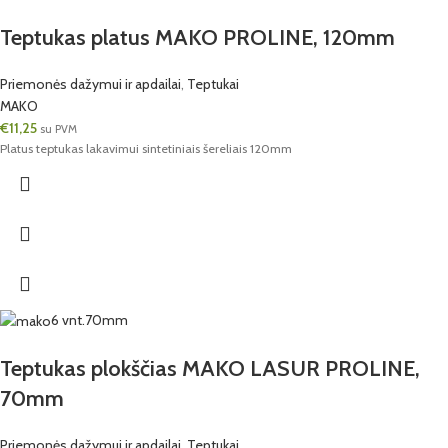
Teptukas platus MAKO PROLINE, 120mm
Priemonės dažymui ir apdailai
,
Teptukai
MAKO
€
11,25
su PVM
Platus teptukas lakavimui sintetiniais šereliais 120mm
6 vnt.
70mm
Teptukas plokščias MAKO LASUR PROLINE,
70mm
Priemonės dažymui ir apdailai
,
Teptukai