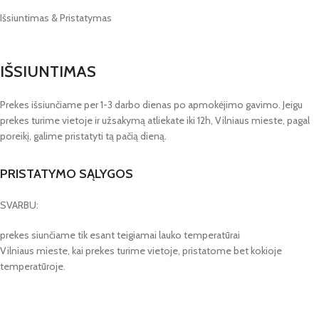
Išsiuntimas & Pristatymas
IŠSIUNTIMAS
Prekes išsiunčiame per 1-3 darbo dienas po apmokėjimo gavimo. Jeigu
prekes turime vietoje ir užsakymą atliekate iki 12h, Vilniaus mieste, pagal
poreikį, galime pristatyti tą pačią dieną.
PRISTATYMO SĄLYGOS
SVARBU:
prekes siunčiame tik esant teigiamai lauko temperatūrai
Vilniaus mieste, kai prekes turime vietoje, pristatome bet kokioje
temperatūroje.