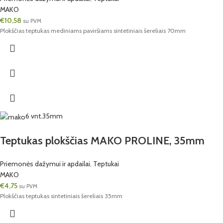
MAKO
€
10,58
su PVM
Plokščias teptukas mediniams paviršiams sintetiniais šereliais 70mm
6 vnt.
35mm
Teptukas plokščias MAKO PROLINE, 35mm
Priemonės dažymui ir apdailai
,
Teptukai
MAKO
€
4,75
su PVM
Plokščias teptukas sintetiniais šereliais 35mm