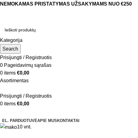
NEMOKAMAS PRISTATYMAS UŽSAKYMAMS NUO €250
Kategorija
Search
Prisijungti / Registruotis
0
Pageidavimų sąrašas
0
items
€
0,00
Asortimentas
Prisijungti / Registruotis
0
items
€
0,00
Naršyti kategorijas
EL. PARDUOTUVĖ
APIE MUS
KONTAKTAI
10 vnt.