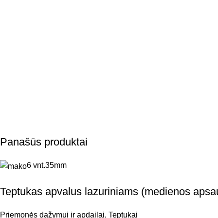
Panašūs produktai
6 vnt.
35mm
Teptukas apvalus lazuriniams (medienos apsa
Priemonės dažymui ir apdailai
,
Teptukai