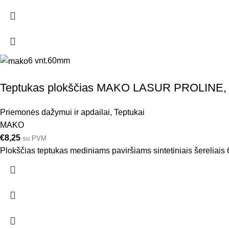
6 vnt.
60mm
Teptukas plokščias MAKO LASUR PROLINE
Priemonės dažymui ir apdailai
,
Teptukai
MAKO
€
8,25
su PVM
Plokščias teptukas mediniams paviršiams sintetiniais šereliai