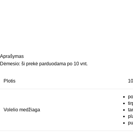
Aprašymas
Dėmesio: ši prekė parduodama po 10 vnt.
Plotis
1
po
ti
Volelio medžiaga
ta
pl
pu