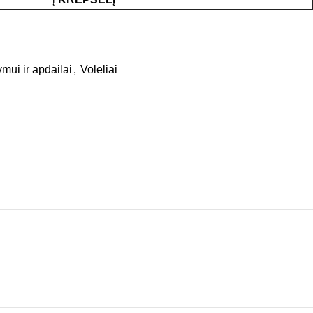
ui ir apdailai
,
Voleliai