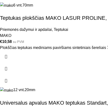
6 vnt.
70mm
Teptukas plokščias MAKO LASUR PROLINE
Priemonės dažymui ir apdailai
,
Teptukai
MAKO
€
10,58
su PVM
Plokščias teptukas mediniams paviršiams sintetiniais šereliai
12 vnt.
20mm
Universalus apvalus MAKO teptukas Standart