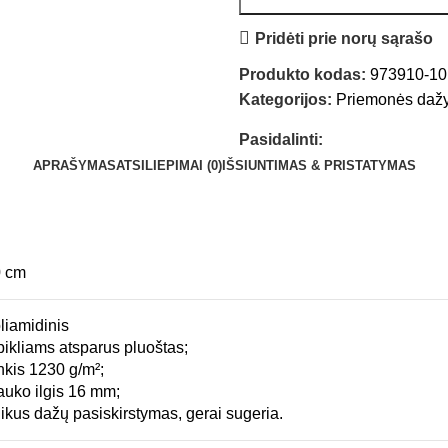
Pridėti prie norų sąrašo
Produkto kodas:
973910-10
Kategorijos:
Priemonės dažym
Pasidalinti:
APRAŠYMAS
ATSILIEPIMAI (0)
IŠSIUNTIMAS & PRISTATYMAS
0 cm
liamidinis
rpikliams atsparus pluoštas;
nkis 1230 g/m²;
auko ilgis 16 mm;
ikus dažų pasiskirstymas, gerai sugeria.