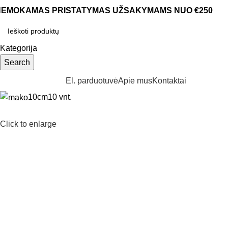
NEMOKAMAS PRISTATYMAS UŽSAKYMAMS NUO €250
Kategorija
Search
aršyti kategorijas
El. parduotuvė
Apie mus
Kontaktai
10cm
10 vnt.
Click to enlarge