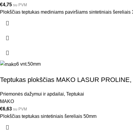
€
4,75
su PVM
Plokščias teptukas mediniams paviršiams sintetiniais šereliai
6 vnt.
50mm
Teptukas plokščias MAKO LASUR PROLINE
Priemonės dažymui ir apdailai
,
Teptukai
MAKO
€
6,63
su PVM
Plokščias teptukas sintetiniais šereliais 50mm