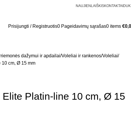
NAUJIENLAIŠKIS
KONTAKTAI
DUK
Prisijungti / Registruotis
0
Pageidavimų sąrašas
0
items
€
0,
riemonės dažymui ir apdailai
Voleliai ir rankenos
Voleliai
ne 10 cm, Ø 15 mm
Elite Platin-line 10 cm, Ø 15