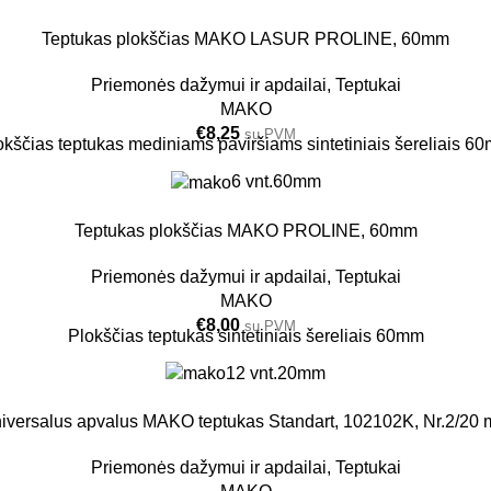
Teptukas plokščias MAKO LASUR PROLINE, 60mm
Priemonės dažymui ir apdailai
,
Teptukai
MAKO
€
8,25
su PVM
okščias teptukas mediniams paviršiams sintetiniais šereliais 6
6 vnt.
60mm
Teptukas plokščias MAKO PROLINE, 60mm
Priemonės dažymui ir apdailai
,
Teptukai
MAKO
€
8,00
su PVM
Plokščias teptukas sintetiniais šereliais 60mm
12 vnt.
20mm
iversalus apvalus MAKO teptukas Standart, 102102K, Nr.2/20
Priemonės dažymui ir apdailai
,
Teptukai