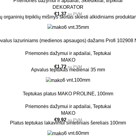
Priemonės dažymui ir apdailai
,
Skiedikliai, tirpikliai
DEKORATOR
€
1,37
su PVM
ių organinių tirpiklių mišinys skirtas skiesti alkidiniams produkta
6 vnt.
35mm
valus lazuriniams (medienos apsaugos) dažams Profi 102908 
Priemonės dažymui ir apdailai
,
Teptukai
MAKO
€
1,72
su PVM
Apvalus teptukas medienai 35 mm
6 vnt.
100mm
Teptukas platus MAKO PROLINE, 100mm
Priemonės dažymui ir apdailai
,
Teptukai
MAKO
€
9,92
su PVM
Platus teptukas lakavimui sintetiniais šereliais 100mm
6 vnt.
60mm