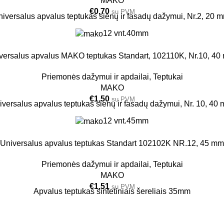
MAKO
€
0,70
su PVM
iversalus apvalus teptukas sienų ir fasadų dažymui, Nr.2, 20 
12 vnt.
40mm
versalus apvalus MAKO teptukas Standart, 102110K, Nr.10, 40
Priemonės dažymui ir apdailai
,
Teptukai
MAKO
€
1,50
su PVM
iversalus apvalus teptukas sienų ir fasadų dažymui, Nr. 10, 40 
12 vnt.
45mm
Universalus apvalus teptukas Standart 102102K NR.12, 45 mm
Priemonės dažymui ir apdailai
,
Teptukai
MAKO
€
1,51
su PVM
Apvalus teptukas sintetiniais šereliais 35mm