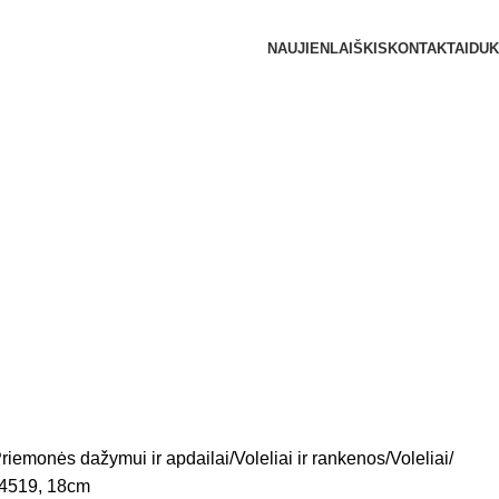
NAUJIENLAIŠKIS
KONTAKTAI
DUK
riemonės dažymui ir apdailai
Voleliai ir rankenos
Voleliai
04519, 18cm