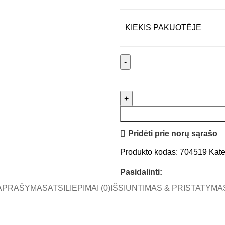
KIEKIS PAKUOTĖJE
Pridėti prie norų sąrašo
Produkto kodas:
704519
Kate
Pasidalinti:
APRAŠYMAS
ATSILIEPIMAI (0)
IŠSIUNTIMAS & PRISTATYMA