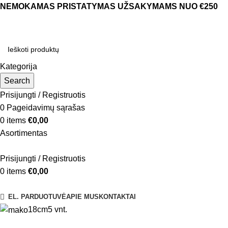
NEMOKAMAS PRISTATYMAS UŽSAKYMAMS NUO €250
Kategorija
Search
Prisijungti / Registruotis
0
Pageidavimų sąrašas
0
items
€
0,00
Asortimentas
Prisijungti / Registruotis
0
items
€
0,00
Naršyti kategorijas
EL. PARDUOTUVĖ
APIE MUS
KONTAKTAI
18cm
5 vnt.