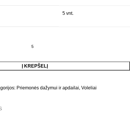
5 vnt.
Į KREPŠELĮ
gorijos:
Priemonės dažymui ir apdailai
,
Voleliai
S