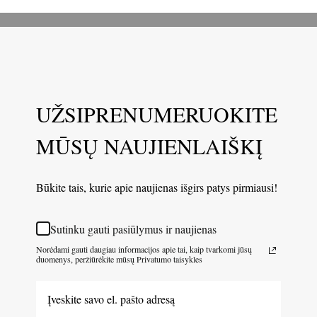
UŽSIPRENUMERUOKITE
MŪSŲ NAUJIENLAIŠKĮ
Būkite tais, kurie apie naujienas išgirs patys pirmiausi!
Sutinku gauti pasiūlymus ir naujienas
Norėdami gauti daugiau informacijos apie tai, kaip tvarkomi jūsų
duomenys, peržiūrėkite mūsų Privatumo taisykles