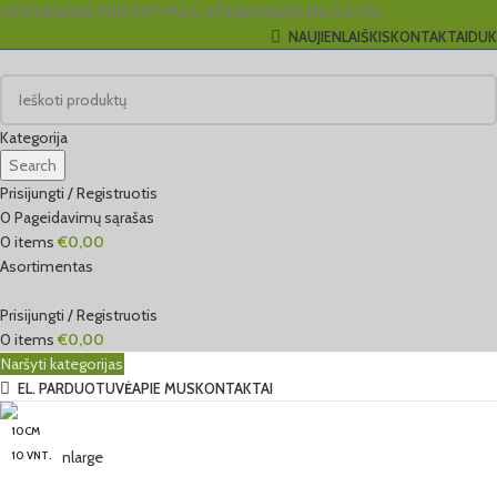
NEMOKAMAS PRISTATYMAS UŽSAKYMAMS NUO €250
NAUJIENLAIŠKIS
KONTAKTAI
DUK
Kategorija
Search
Prisijungti / Registruotis
0
Pageidavimų sąrašas
0
items
€
0,00
Asortimentas
Prisijungti / Registruotis
0
items
€
0,00
Naršyti kategorijas
EL. PARDUOTUVĖ
APIE MUS
KONTAKTAI
10CM
Click to enlarge
10 VNT.