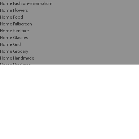
Home Fashion-minimalism
Home Flowers
Home Food
Home Fullscreen
Home furniture
Home Glasses
Home Grid
Home Grocery
Home Handmade
Home Hardware
Home infinite-scrolling
Home Jewellery
Home landing
Home landing-gadget
Home Lingerie
Home lookbook
Home magazine
Home Marketplace
Home Medical
Home Medical-marijuana