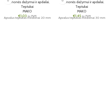
Priemonės dažymui ir apdailai
,
Priemonės dažymui ir apdailai
,
Teptukai
Teptukai
MAKO
MAKO
€
1,03
€
1,45
su PVM
su PVM
Apvalus teptukas medienai 20 mm
Apvalus teptukas medienai 30 mm