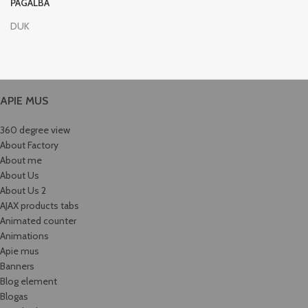
PAGALBA
DUK
APIE MUS
360 degree view
About Factory
About me
About Us
About Us 2
AJAX products tabs
Animated counter
Animations
Apie mus
Banners
Blog element
Blogas