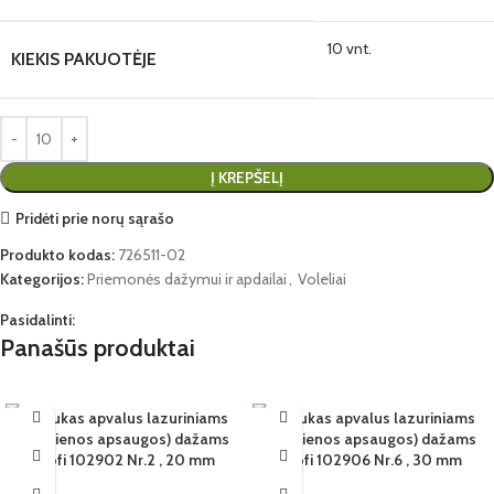
10 vnt.
KIEKIS PAKUOTĖJE
Į KREPŠELĮ
Pridėti prie norų sąrašo
Produkto kodas:
726511-02
Kategorijos:
Priemonės dažymui ir apdailai
,
Voleliai
Pasidalinti:
Panašūs produktai
Teptukas apvalus lazuriniams
Teptukas apvalus lazuriniams
6 VNT.
6 VNT.
(medienos apsaugos) dažams
(medienos apsaugos) dažams
20MM
Profi 102902 Nr.2 , 20 mm
30MM
Profi 102906 Nr.6 , 30 mm