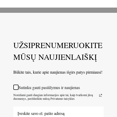
UŽSIPRENUMERUOKITE
MŪSŲ NAUJIENLAIŠKĮ
Būkite tais, kurie apie naujienas išgirs patys pirmiausi!
Sutinku gauti pasiūlymus ir naujienas
Norėdami gauti daugiau informacijos apie tai, kaip tvarkomi jūsų
duomenys, peržiūrėkite mūsų Privatumo taisykles