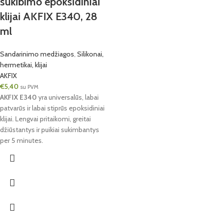
sukibimo epoksidiniai
klijai AKFIX E340, 28
ml
Sandarinimo medžiagos
,
Silikonai,
hermetikai, klijai
AKFIX
€
5,40
su PVM
AKFIX E340
yra universalūs, labai
patvarūs ir labai stiprūs epoksidiniai
klijai. Lengvai pritaikomi, greitai
džiūstantys ir puikiai sukimbantys
per 5 minutes.