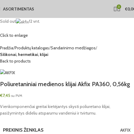
0
ASORTIMENTAS
€
0,0
Sold out
12 vnt.
Click to enlarge
Pradžia
Produktų katalogas
Sandarinimo medžiagos
Silikonai, hermetikai, klijai
Back to products
Poliuretaniniai medienos klijai Akfix PA360, 0,56kg
€
7,45
su PVM
Vienkomponenčiai greitai kietėjantys skysti poliuretano klijai,
pasižymintys dideliu atsparumu vandeniui ir tvirtumu.
PREKINIS ŽENKLAS
AKFIX