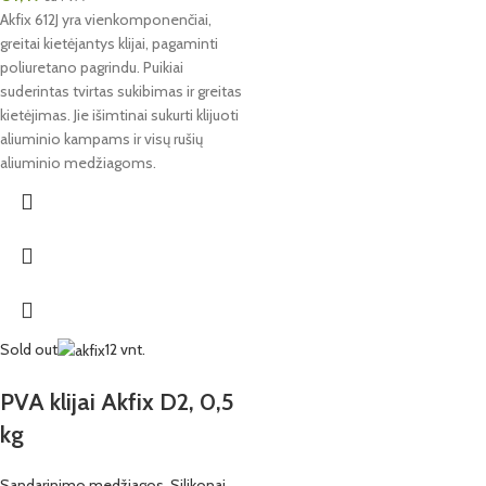
Akfix 612J yra vienkomponenčiai,
greitai kietėjantys klijai, pagaminti
poliuretano pagrindu. Puikiai
suderintas tvirtas sukibimas ir greitas
kietėjimas. Jie išimtinai sukurti klijuoti
aliuminio kampams ir visų rušių
aliuminio medžiagoms.
Sold out
12 vnt.
PVA klijai Akfix D2, 0,5
kg
Sandarinimo medžiagos
,
Silikonai,