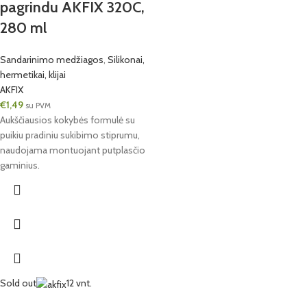
pagrindu AKFIX 320C,
280 ml
Sandarinimo medžiagos
,
Silikonai,
hermetikai, klijai
AKFIX
€
1,49
su PVM
Aukščiausios kokybės formulė su
puikiu pradiniu sukibimo stiprumu,
naudojama montuojant putplasčio
gaminius.
Sold out
12 vnt.