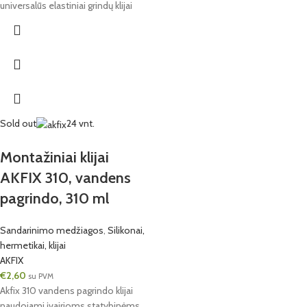
universalūs elastiniai grindų klijai
Sold out
24 vnt.
Montažiniai klijai
AKFIX 310, vandens
pagrindo, 310 ml
Sandarinimo medžiagos
,
Silikonai,
hermetikai, klijai
AKFIX
€
2,60
su PVM
Akfix 310 vandens pagrindo klijai
naudojami įvairioms statybinėms