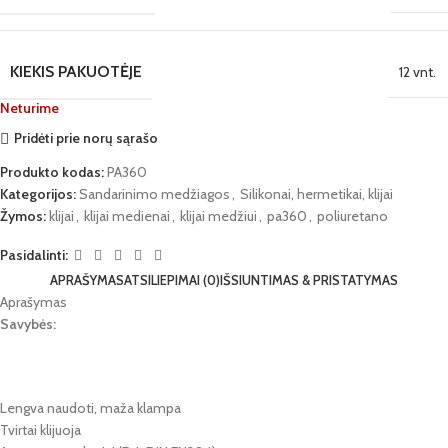
KIEKIS PAKUOTĖJE
12 vnt.
Neturime
Pridėti prie norų sąrašo
Produkto kodas:
PA360
Kategorijos:
Sandarinimo medžiagos
,
Silikonai, hermetikai, klijai
Žymos:
klijai
,
klijai medienai
,
klijai medžiui
,
pa360
,
poliuretano
Pasidalinti:
APRAŠYMAS
ATSILIEPIMAI (0)
IŠSIUNTIMAS & PRISTATYMAS
Aprašymas
Savybės:
Lengva naudoti, maža klampa
Tvirtai klijuoja