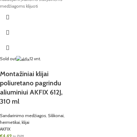
medžiagoms klijuoti
Sold out
12 vnt.
Montažiniai klijai
poliuretano pagrindu
aliuminiui AKFIX 612J,
310 ml
Sandarinimo medžiagos
,
Silikonai,
hermetikai, klijai
AKFIX
€
4,49
su PVM