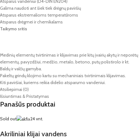
Atsparus vandeniui (D4-DIN EN204)
Galima naudoti ant šiek tiek drėgnų paviršių
Atsparus ekstremalioms temperatūroms
Atsparus drėgmei ir chemikalams
Taikymo sritis
Medinių elementų tvirtinimas ir klijavimas prie kitų įvairių akytų ir neporėtų
elementų, pavyzdžiui, medžio, metalo, betono, putų polistirolo ir kt.
Baldų ir valčių gamyba.
Pakeltų grindų klojimo kartu su mechaniniais tvirtinimais klijavimas.
Kiti paviršiai, kuriems reikia didelio atsparumo vandeniui.
Atsiliepimai (0)
Išsiuntimas & Pristatymas
Panašūs produktai
Sold out
24 vnt.
Akriliniai klijai vandens