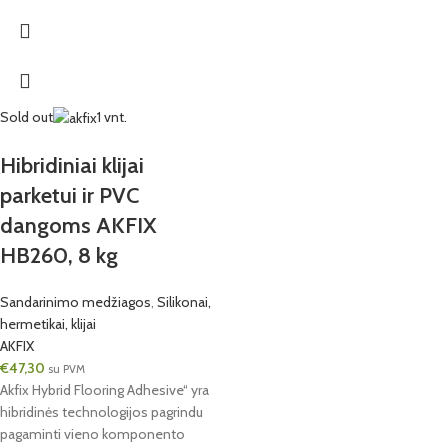
Sold out
1 vnt.
Hibridiniai klijai
parketui ir PVC
dangoms AKFIX
HB260, 8 kg
Sandarinimo medžiagos
,
Silikonai,
hermetikai, klijai
AKFIX
€
47,30
su PVM
Akfix Hybrid Flooring Adhesive“ yra
hibridinės technologijos pagrindu
pagaminti vieno komponento