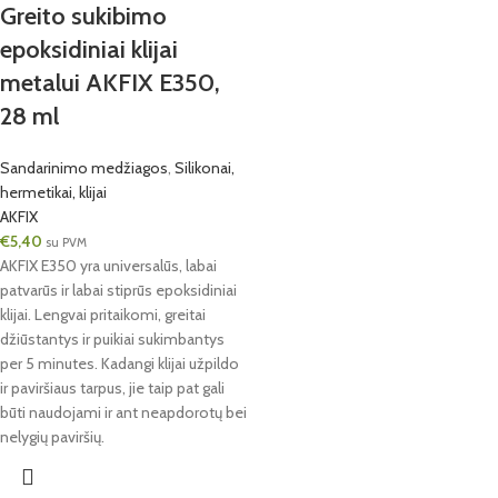
Greito sukibimo
epoksidiniai klijai
metalui AKFIX E350,
28 ml
Sandarinimo medžiagos
,
Silikonai,
hermetikai, klijai
AKFIX
€
5,40
su PVM
AKFIX E350 yra universalūs, labai
patvarūs ir labai stiprūs epoksidiniai
klijai. Lengvai pritaikomi, greitai
džiūstantys ir puikiai sukimbantys
per 5 minutes. Kadangi klijai užpildo
ir paviršiaus tarpus, jie taip pat gali
būti naudojami ir ant neapdorotų bei
nelygių paviršių.