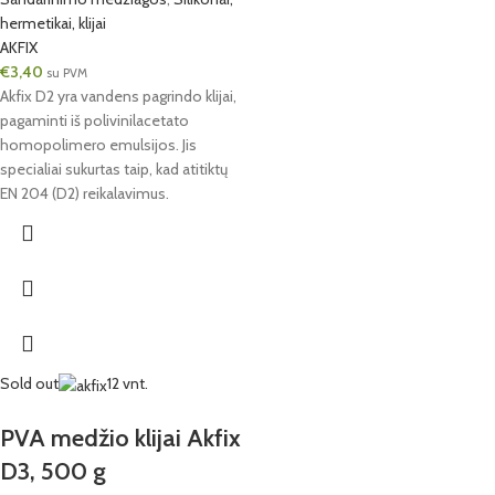
hermetikai, klijai
AKFIX
€
3,40
su PVM
Akfix D2 yra vandens pagrindo klijai,
pagaminti iš polivinilacetato
homopolimero emulsijos. Jis
specialiai sukurtas taip, kad atitiktų
EN 204 (D2) reikalavimus.
Sold out
12 vnt.
PVA medžio klijai Akfix
D3, 500 g