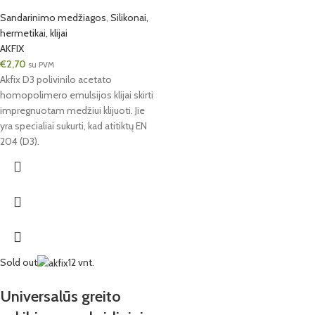
Sandarinimo medžiagos
,
Silikonai,
hermetikai, klijai
AKFIX
€
2,70
su PVM
Akfix D3 polivinilo acetato
homopolimero emulsijos klijai skirti
impregnuotam medžiui klijuoti. Jie
yra specialiai sukurti, kad atitiktų EN
204 (D3).
Sold out
12 vnt.
Universalūs greito