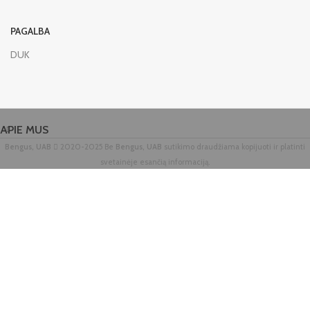
PAGALBA
DUK
APIE MUS
Bengus, UAB
2020-2025 Be
Bengus, UAB
sutikimo draudžiama kopijuoti ir platinti
svetainėje esančią informaciją.