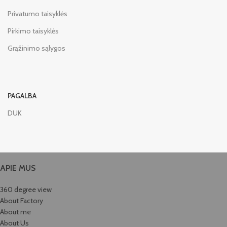
Privatumo taisyklės
Pirkimo taisyklės
Grąžinimo sąlygos
PAGALBA
DUK
APIE MUS
360 degree view
About Factory
About me
About Us