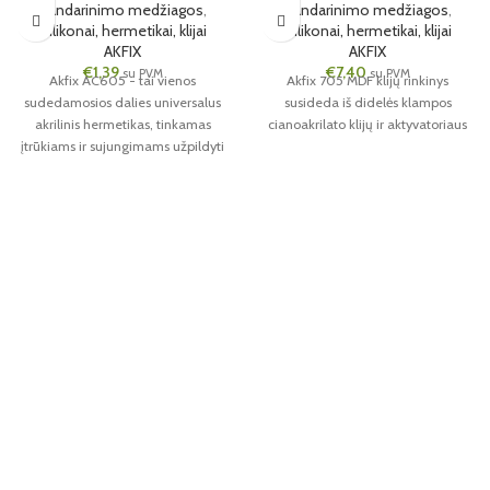
Sandarinimo medžiagos
,
Sandarinimo medžiagos
,
Silikonai, hermetikai, klijai
Silikonai, hermetikai, klijai
AKFIX
AKFIX
€
1,39
€
7,40
su PVM
su PVM
Akfix AC605 - tai vienos
Akfix 705 MDF klijų rinkinys
sudedamosios dalies universalus
susideda iš didelės klampos
akrilinis hermetikas, tinkamas
cianoakrilato klijų ir aktyvatoriaus
įtrūkiams ir sujungimams užpildyti
tiek viduje, tiek išorėje.