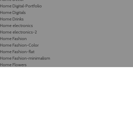
Home Digital-Portfolio
Home Digitals
Home Drinks
Home electronics
Home electronics-2
Home Fashion
Home Fashion-Color
Home Fashion-flat
Home Fashion-minimalism
Home Flowers
Home Food
Home Fullscreen
Home furniture
Home Glasses
Home Grid
Home Grocery
Home Handmade
Home Hardware
Home infinite-scrolling
Home Jewellery