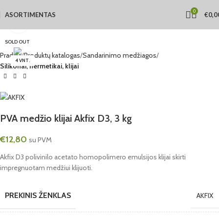
0
ASORTIMENTAS
€
0,0
Click to enlarge
SOLD OUT
Pradžia
Produktų katalogas
Sandarinimo medžiagos
4 VNT.
Silikonai, hermetikai, klijai
PVA medžio klijai Akfix D3, 3 kg
€
12,80
su PVM
Akfix D3 polivinilo acetato homopolimero emulsijos klijai skirti
impregnuotam medžiui klijuoti.
PREKINIS ŽENKLAS
AKFIX