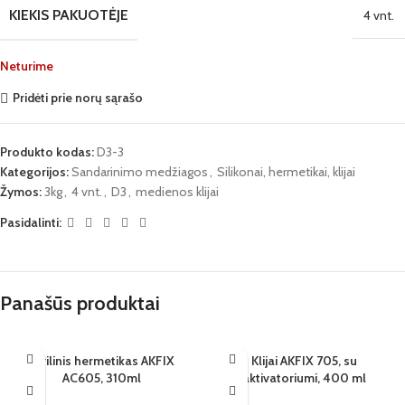
KIEKIS PAKUOTĖJE
4 vnt.
Neturime
Pridėti prie norų sąrašo
Produkto kodas:
D3-3
Kategorijos:
Sandarinimo medžiagos
,
Silikonai, hermetikai, klijai
Žymos:
3kg
,
4 vnt.
,
D3
,
medienos klijai
Pasidalinti:
Panašūs produktai
SOLD OUT
Akrilinis hermetikas AKFIX
SOLD OUT
Klijai AKFIX 705, su
AC605, 310ml
aktivatoriumi, 400 ml
24 VNT.
24 VNT.